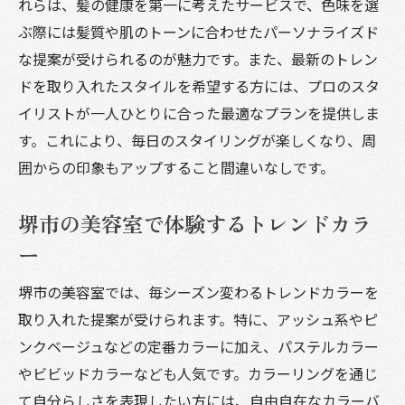
れらは、髪の健康を第一に考えたサービスで、色味を選
自分に合ったサロンを見つける方法
ぶ際には髪質や肌のトーンに合わせたパーソナライズド
堺市の美容室で叶えるトレンドカラーリングの
な提案が受けられるのが魅力です。また、最新のトレン
魅力
ドを取り入れたスタイルを希望する方には、プロのスタ
最新トレンドカラーの魅力とは
イリストが一人ひとりに合った最適なプランを提供しま
堺市で人気のカラーリングスタイル
す。これにより、毎日のスタイリングが楽しくなり、周
囲からの印象もアップすること間違いなしです。
季節ごとのおすすめカラーリング
自分らしさを演出するカラーの選び方
堺市の美容室で体験するトレンドカラ
堺市の美容室でトレンドを先取りしよう
ー
スタイリストが教えるカラーの魅せ方
美容室でのカラーリング堺市で自分に合った色
堺市の美容室では、毎シーズン変わるトレンドカラーを
を見つける方法
取り入れた提案が受けられます。特に、アッシュ系やピ
ンクベージュなどの定番カラーに加え、パステルカラー
パーソナルカラー診断で最適な色を
やビビッドカラーなども人気です。カラーリングを通じ
堺市で受けるカラーリングのアドバイス
て自分らしさを表現したい方には、自由自在なカラーバ