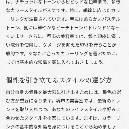
は、ナチュラルなトーンからビビッドな色味まで、多様
初心者でも安心して任せられる美容室
なカラースタイルが人気です。特に、季節に応じたカラ
ーリングが注目されています。春には柔らかいパステル
カラーリングの基礎知識と心構え
トーン、夏には鮮やかなビーチトーンがトレンドとなっ
初めてのカラー体験を成功させるポイント
ています。さらに、堺市の美容室では、髪と頭皮に優し
プロに聞く！初心者におすすめのカラー
い成分を使用し、ダメージを抑えた施術を行うことが一
美容室でのカラーリング堺市でおすすめのサロ
般的です。あなたに合ったカラーリングを選ぶために、
ン選び
まずは基本的な知識を頭に入れておきましょう。
評判の良い堺市の美容室を探そう
カウンセリングが充実したサロンの見極め
個性を引き立てるスタイルの選び方
方
自分自身の個性を最大限に引き出すためには、髪色の選
堺市で選ぶ安心して任せられるサロン
び方が重要になります。堺市の美容室では、最新のトレ
口コミで探す信頼の美容室
ンドを取り入れつつ、あなたのライフスタイルや好みに
堺市で体験する上質なカラーリング
合わせたスタイルを提案しています。まずは、カラーリ
スタイリストとの相性も大切にしたサロン
ングの基本的な知識を身につけることから始めましょ