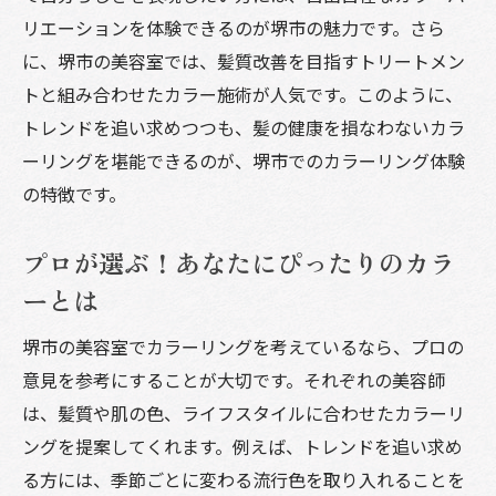
トレンドと個性を両立させるカラー選び
リエーションを体験できるのが堺市の魅力です。さら
プロの技術で実現する色持ちの良いヘアカ
に、堺市の美容室では、髪質改善を目指すトリートメン
ラー
トと組み合わせたカラー施術が人気です。このように、
美容室での相談から始める理想のカラー探
トレンドを追い求めつつも、髪の健康を損なわないカラ
し
ーリングを堪能できるのが、堺市でのカラーリング体験
髪質を考慮したカラーリングの選択
の特徴です。
堺市の美容室で体験する個性が光るカラーリン
グ
プロが選ぶ！あなたにぴったりのカラ
個性を重視したカラーリングの選び方
ーとは
堺市で見つけるオリジナリティ溢れるヘア
堺市の美容室でカラーリングを考えているなら、プロの
カラー
意見を参考にすることが大切です。それぞれの美容師
自分だけのスタイルを叶える技術
は、髪質や肌の色、ライフスタイルに合わせたカラーリ
堺市の人気サロンで差をつけるカラーリン
ングを提案してくれます。例えば、トレンドを追い求め
グ
る方には、季節ごとに変わる流行色を取り入れることを