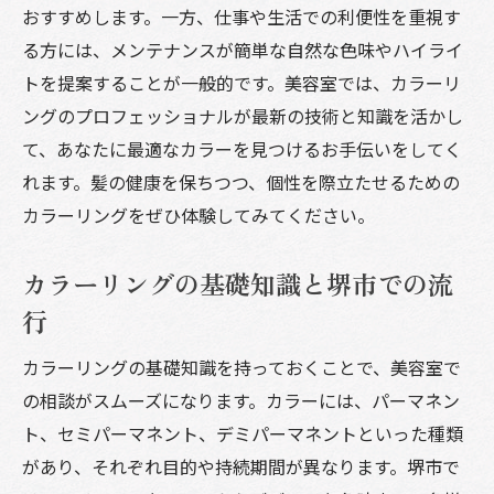
日常に彩りをプラスするカラーの提案
おすすめします。一方、仕事や生活での利便性を重視す
る方には、メンテナンスが簡単な自然な色味やハイライ
ライフスタイルに合わせたカラー選び
トを提案することが一般的です。美容室では、カラーリ
美容室でのカラー選び堺市でのトレンドを抑え
ングのプロフェッショナルが最新の技術と知識を活かし
たスタイル
て、あなたに最適なカラーを見つけるお手伝いをしてく
堺市で話題のカラーリングトレンド
れます。髪の健康を保ちつつ、個性を際立たせるための
プロが教えるトレンドカラーの選び方
カラーリングをぜひ体験してみてください。
トレンドを取り入れたカラーリングの実例
堺市のサロンで体験する最新の色彩
カラーリングの基礎知識と堺市での流
トレンドを意識したカラーの持続方法
行
流行を取り入れたオリジナルスタイル作り
カラーリングの基礎知識を持っておくことで、美容室で
堺市で美容室カラーに初挑戦安心のポイントと
の相談がスムーズになります。カラーには、パーマネン
は
ト、セミパーマネント、デミパーマネントといった種類
初めてのカラーリングで失敗しないために
があり、それぞれ目的や持続期間が異なります。堺市で
堺市のサロンで安心のスタートを