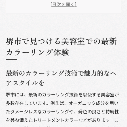
堺市の美容室で体験するトレンドカラー
プロが選ぶ！あなたにぴったりのカラーと
は
カラーリングの基礎知識と堺市での流行
堺市で見つける美容室での最新
個性を引き立てるスタイルの選び方
カラーリング体験
髪の健康を考えたカラーリング体験
美容室選びのポイント堺市でのカラーリング成
最新のカラーリング技術で魅力的なヘ
功の秘訣
アスタイルを
信頼できる美容室の選び方
堺市でのカラーリング施術の流れ
堺市には、最新のカラーリング技術を駆使する美容室が
多数存在しています。例えば、オーガニック成分を用い
カウンセリングで理想を現実に
たダメージレスなカラーリングや、発色の良さと持続性
色持ちを良くするメンテナンスの重要性
を兼ね備えたトリートメントカラーなどがあります。こ
実際のお客様の声から学ぶサロン選び