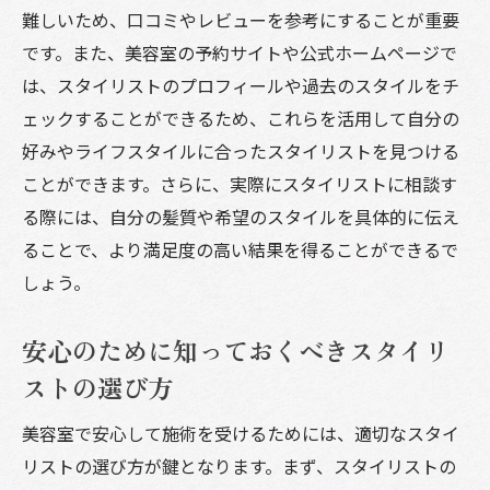
難しいため、口コミやレビューを参考にすることが重要
理想のヘアスタイルを実現するための効果
です。また、美容室の予約サイトや公式ホームページで
的な伝え方
は、スタイリストのプロフィールや過去のスタイルをチ
担当指名によって生まれる安心感とその影
ェックすることができるため、これらを活用して自分の
響
好みやライフスタイルに合ったスタイリストを見つける
美容室でのカウンセリングがスタイルの成功を
ことができます。さらに、実際にスタイリストに相談す
左右する
る際には、自分の髪質や希望のスタイルを具体的に伝え
カウンセリングの重要性とその効果的な活
ることで、より満足度の高い結果を得ることができるで
用法
しょう。
理想を形にするためのカウンセリングポイ
ント
安心のために知っておくべきスタイリ
美容室での成功は事前のカウンセリングか
ストの選び方
ら
美容室で安心して施術を受けるためには、適切なスタイ
スタイリストとの相談がもたらすスタイル
リストの選び方が鍵となります。まず、スタイリストの
の変化