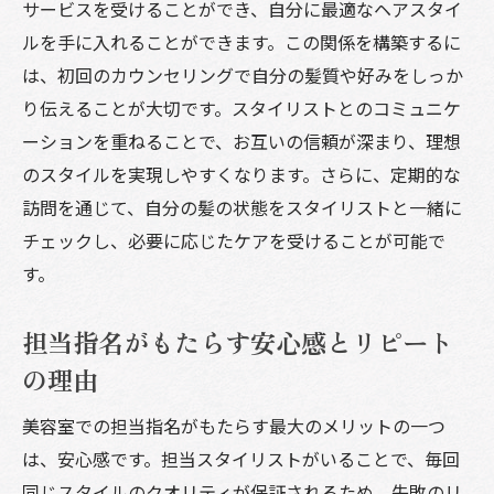
スタイリストの技術とセンスを見極める方
サービスを受けることができ、自分に最適なヘアスタイ
法
ルを手に入れることができます。この関係を構築するに
は、初回のカウンセリングで自分の髪質や好みをしっか
初めての美容室訪問で失敗しないポイント
り伝えることが大切です。スタイリストとのコミュニケ
自分に合ったスタイリストを見つけるプロ
ーションを重ねることで、お互いの信頼が深まり、理想
セス
のスタイルを実現しやすくなります。さらに、定期的な
理想のスタイルを叶えるための事前準備
訪問を通じて、自分の髪の状態をスタイリストと一緒に
美容室選びで後悔しないためのチェックリ
チェックし、必要に応じたケアを受けることが可能で
スト
す。
口コミを活用して美容室のスタイリストを見極
めよう
担当指名がもたらす安心感とリピート
信頼できる口コミの見分け方と活用法
の理由
美容室選びに役立つレビューのポイント
美容室での担当指名がもたらす最大のメリットの一つ
口コミからわかるスタイリストの技術と人
は、安心感です。担当スタイリストがいることで、毎回
柄
同じスタイルのクオリティが保証されるため、失敗のリ