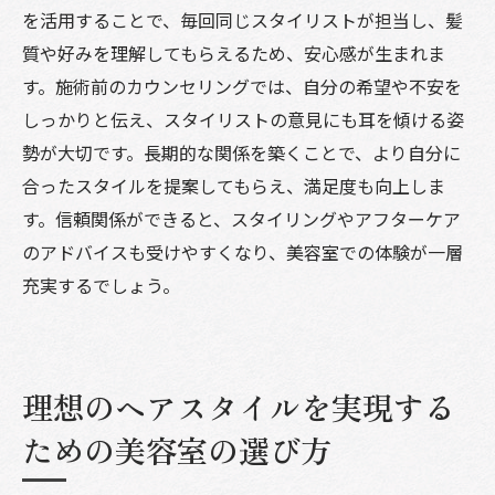
事前準備がもたらす安心と満足の関係
を活用することで、毎回同じスタイリストが担当し、髪
美容室訪問前に確認すべき準備事項
質や好みを理解してもらえるため、安心感が生まれま
選んで後悔しない美容室の選び方
す。施術前のカウンセリングでは、自分の希望や不安を
美容室での失敗を防ぐための事前リサーチ
しっかりと伝え、スタイリストの意見にも耳を傾ける姿
方法
勢が大切です。長期的な関係を築くことで、より自分に
合ったスタイルを提案してもらえ、満足度も向上しま
美容室選びで迷わないための事前チェック
す。信頼関係ができると、スタイリングやアフターケア
ポイント
のアドバイスも受けやすくなり、美容室での体験が一層
充実するでしょう。
理想のヘアスタイルを実現する
ための美容室の選び方