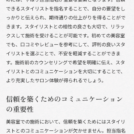
美容室の指名制度を活用し満足度を上げるコツ
できるスタイリストを指名することで、自分の要望をし
っかりと伝えられ、期待通りの仕上がりを得ることがで
指名制度を最大限に活用するためのポイン
きます。スタイリストとの相性の良さも大切で、リラッ
ト
クスして施術を受けることが可能です。初めての美容室
スタイリスト指名で期待する満足度の向上
でも、口コミやレビューを参考にして、評判の良いスタ
美容室での満足度を高める指名制度のメリ
イリストを選ぶことで、不安を軽減することができま
ット
す。施術前のカウンセリングで希望を明確に伝え、スタ
失敗しないための指名制度の選び方
イリストとのコミュニケーションを大切にすることで、
指名制度で得られる安心感と満足度の関係
より充実したサロン体験が得られるでしょう。
スタイリスト指名がもたらす顧客満足度の
向上
信頼を築くためのコミュニケーション
美容室選びで後悔しないための事前準備とチェ
の重要性
ックポイント
美容室での施術において、信頼を築くためにはスタイリ
美容室選びでチェックすべき重要ポイント
ストとのコミュニケーションが欠かせません。担当指名