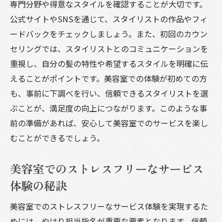
専門分野や得意なスタイルを確認することが大切です。
カウンセリングを活用した理想のスタイル
公式サイトやSNSを通じて、スタイリストの作品やフィ
の実現
ードバックをチェックしましょう。また、初回のカウン
初めての美容室でも安心なカウンセリング
セリングでは、スタイリストとのコミュニケーションを
の受け方
重視し、自分の髪の特性や希望するスタイルを明確に伝
スタイリストとの相談で理想を形にする具体的
えることがポイントです。美容室での体験が初めての方
な方法
も、事前に下調べを行い、信頼できるスタイリストを選
スタイリストと共有すべき具体的なイメー
ぶことが、満足度の向上につながります。このような事
ジ
前の準備があれば、安心して美容室でのサービスを楽し
相談時に注意すべきポイントとそのコツ
むことができるでしょう。
スタイリストとの相談が生むスタイルの可
美容室でのストレスフリーなサービス
能性
体験の秘訣
理想のスタイルを実現するためのプロセス
美容室での相談がもたらすスタイルの成功
美容室でのストレスフリーなサービス体験を実現するた
スタイリストに伝えるべき具体的な要望
めには、やはり担当指名が重要な要素となります。信頼