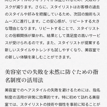
レビューを基にしたスタイリストの比較方
スクが減ります。さらに、スタイリストはお客様の過去
法
のスタイルや好みを把握しているため、次回の施術もス
実際の利用者から学ぶ美容室選びのコツ
ムーズに進行します。この安心感が、リピートする大き
口コミが示す美容室のトレンドと選び方
な理由となります。リピートすることで、スタイリスト
担当指名がもたらすコミュニケーションのスム
との信頼関係が築かれ、結果として満足度の高いサービ
ーズさ
スが受けられるのです。また、スタイリストが提案する
新しいスタイルやトレンドも試しやすくなり、美容室で
担当指名で得られるコミュニケーションの
の新しい体験を楽しむことができます。
利点
美容室での理想を伝えるためのコミュニケ
美容室での失敗を未然に防ぐための指
ーション術
名制度の活用法
スタイリストとの信頼関係がもたらす対話
のスムーズさ
美容室でのヘアスタイルの失敗を避けるためには、指名
美容室でのコミュニケーションを円滑にす
制度の活用が非常に効果的です。特に初めて訪れる美容
る方法
室では、スタイリストの技術や個性を事前に知ることが