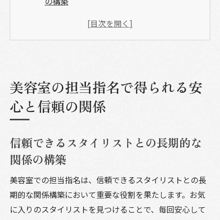
の構築
担当指名がもたらす安心感とリピートの理
由
美容室での失敗を未然に防ぐための指名制
度の活用法
安心のために知っておくべきスタイリスト
美容室の担当指名で得られる安
の選び方
心と信頼の関係
美容室でのストレスフリーなサービス体験
の秘訣
信頼できるスタイリストとの長期的な
信頼を築くためのコミュニケーションの重
関係の構築
要性
理想のヘアスタイルを実現するための美容室の
美容室での担当指名は、信頼できるスタイリストとの長
選び方
期的な関係構築において重要な役割を果たします。お気
口コミを活用した美容室の賢い選び方
に入りのスタイリストを見つけることで、毎回安心して