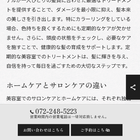
トを提供することで、ダメージを最小限に抑え、髪本来
の美しさを引き出します。特にカラーリングをしている
場合、色持ちを良くするためにも定期的なケアが欠かせ
ません。さらに、頭皮の状態をチェックし、必要なケア
を施すことで、健康的な髪の育成をサポートします。定
期的な美容室でのトリートメントは、髪に輝きを与え、
自信を持って毎日を過ごすための大切なステップです。
ホームケアとサロンケアの違い
美容室でのサロンケアとホームケアには、それぞれ独自
の役割と効果があります。美容室では、プロの手による
072-248-5223
高度な技術と専門的な製品を使って、髪の深部までアプ
営業時間内の営業電話は一切対応致しません。
ローチすることが可能です。一方、ホームケアは日常的
お問い合わせはこちら
ご予約はこちら
に続けられる手軽さが魅力ですが、その効果を最大限に