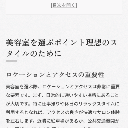
口コミと評価で見極めるサロンの質
提供されるサービスの幅と質
価格設定と予算の調整
サロンの雰囲気と清潔感
美容室を選ぶポイント理想のス
美容室での初カウンセリング成功の秘訣
タイルのために
理想のスタイルを明確に伝えるコツ
髪質とライフスタイルの共有
トレンドと個性のバランスを考慮
ロケーションとアクセスの重要性
スタイリストの提案を柔軟に受け入れる
美容室を選ぶ際、ロケーションとアクセスは非常に重要
具体的なイメージを写真で共有
な要素です。まず、日常的に通いやすい場所にあること
日常の手入れ方法について質問する
が大切です。特に仕事帰りや休日のリラックスタイムに
美容室でスタイリストとの効果的なコミュニケ
利用するとなれば、アクセスの良さが快適なサロン体験
ーション方法
を左右します。近隣に駐車場があるか、公共交通機関か
オープンな対話の重要性