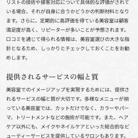
リストの技術や接客対応について具体的な評価がされて
注目のヘアアクセサリー
いる場合、それが自身に合うかどうかの判断材料となり
海外セレブに学ぶスタイル
ます。さらに、定期的に高評価を得ている美容室は顧客
トレンドを取り入れる際の注意点
満足度が高く、リピーターが多いことが予想されます。
美容室で自分らしさを引き出すスタイル選びの
口コミを通じて得られる情報は、美容室選びの大きな指
ヒント
針となるため、しっかりとチェックしておくことをお勧
顔型に合ったスタイルの見つけ方
めします。
パーソナルカラーを活かしたスタイリング
提供されるサービスの幅と質
日常生活にフィットするスタイル
個性を引き立てるポイント
美容室でのイメージアップを実現するためには、提供さ
周囲の評価を活かしたスタイル選び
れるサービスの幅と質が大切です。多様なメニューが揃
変化を恐れずに挑戦する心構え
っている美容室では、カットだけでなく、カラーやパー
マ、トリートメントなどの施術が可能です。また、ヘア
美容室のプロの技術による自信アップの実現方
ケア以外にも、メイクやネイルケアといった総合的なビ
法
ューティーサービスを提供しているサロンもあります。
プロの技術で得られる安心感