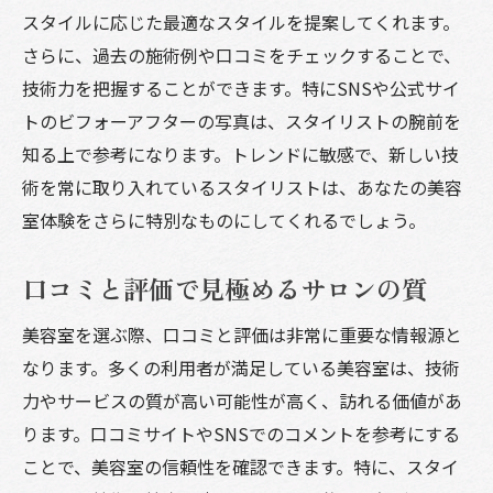
スタイルに応じた最適なスタイルを提案してくれます。
美容室でイメージアップをするためのアフター
さらに、過去の施術例や口コミをチェックすることで、
ケアの重要性
技術力を把握することができます。特にSNSや公式サイ
施術後のヘアケアがもたらす効果
トのビフォーアフターの写真は、スタイリストの腕前を
推奨されるシャンプーとコンディショナー
知る上で参考になります。トレンドに敏感で、新しい技
定期的なトリートメントのすすめ
術を常に取り入れているスタイリストは、あなたの美容
ホームケアとサロンケアの違い
室体験をさらに特別なものにしてくれるでしょう。
アフターケアのためのプロダクト選び
口コミと評価で見極めるサロンの質
長持ちするスタイルの秘訣
美容室でのトレンドスタイル最新情報をキャッ
美容室を選ぶ際、口コミと評価は非常に重要な情報源と
チせよ
なります。多くの利用者が満足している美容室は、技術
シーズンごとのトレンドカラー
力やサービスの質が高い可能性が高く、訪れる価値があ
流行りのカットスタイル紹介
ります。口コミサイトやSNSでのコメントを参考にする
ことで、美容室の信頼性を確認できます。特に、スタイ
人気のスタイリングテクニック