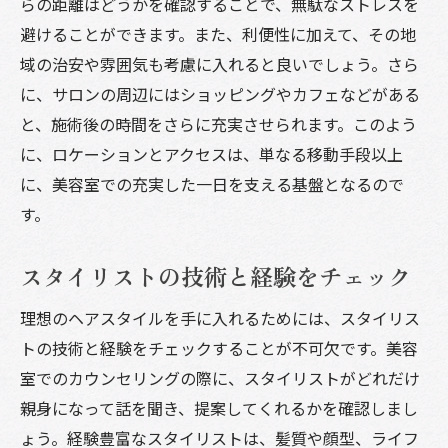
らの距離はどうかを確認することで、無駄なストレスを
避けることができます。また、利便性に加えて、その地
スタイル変更の頻度を相談
域の治安や雰囲気も考慮に入れると良いでしょう。さら
過去のスタイル体験を共有
に、サロンの周辺にはショッピングやカフェなどがある
理想と現実のギャップを埋める
と、施術後の時間をさらに充実させられます。このよう
スタイリストへのフィードバックの仕方
に、ロケーションとアクセスは、単なる移動手段以上
気になる点を事前にメモしておく
に、美容室での充実した一日を支える基盤となるので
美容室から学ぶスタイリングのコツ日常でも活
す。
用しよう
簡単にできる毎日のヘアケアルーティン
スタイリストの技術と経験をチェック
プロが教えるブローの技術
理想のヘアスタイルを手に入れるためには、スタイリス
スタイリング剤の選び方と使い方
トの技術と経験をチェックすることが不可欠です。美容
髪質に合ったブラシやコームの選択
室でのカウンセリングの際に、スタイリストがどれだけ
効果的なヘアアクセサリーの活用法
親身になって話を聞き、提案してくれるかを確認しまし
ょう。経験豊富なスタイリストは、髪質や顔型、ライフ
シーズンごとのヘアケアのポイント