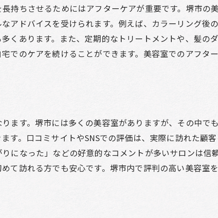
失敗しない美容室選びのポイント
を長持ちさせるためにはアフターケアが重要です。堺市の
カラーチェンジの前に知っておくべきこと
ルなアドバイスを受けられます。例えば、カラーリング後
美容室での予約時に確認すべき事項
も多くあります。また、定期的なトリートメントや、髪の
自宅でのケアを続けることができます。美容室でのアフタ
施術後のケアプランを考える
堺市で信頼できるサロンの探し方
カラーリングの持ちを良くする方法
堺市の美容室での体験談理想の髪色を手に入れるまで
お客様の体験談で知る施術のプロセス
なります。堺市には多くの美容室がありますが、その中で
ます。口コミサイトやSNSでの評価は、実際に訪れた顧
スタイリストとのコミュニケーションの重要性
がりになった」などの好意的なコメントが多いサロンは信
堺市の美容室でのリアルな口コミ
初めて訪れる方でも安心です。堺市内で評判の高い美容室
施術前後の満足度を高める方法
カラーリングの失敗談とその対策
理想の髪色を手に入れるための工夫