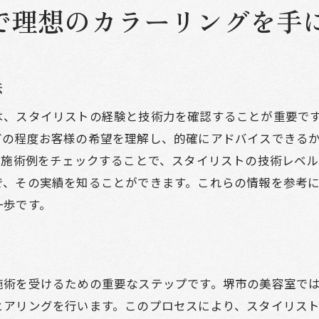
個性を引き出す堺市の美容室でのカラーリングアプロー
で理想のカラーリングを手
パーソナルカラーを活かした提案
堺市の美容室で個性を表現する方法
ユニークなカラーリングデザインの紹介
法
堺市で注目の外国人風カラー
は、スタイリストの経験と技術力を確認することが重要で
顔色を明るく見せるカラー選び
どの程度お客様の希望を理解し、的確にアドバイスできる
堺市の美容室での最新カラーアート
の施術例をチェックすることで、スタイリストの技術レベ
で、その実績を知ることができます。これらの情報を参考
一歩です。
施術を受けるための重要なステップです。堺市の美容室で
ヒアリングを行います。このプロセスにより、スタイリス