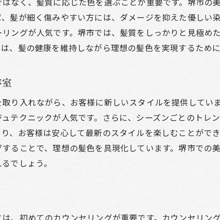
ではなく、髪質に応じた色を選ぶことが重要です。堺市の
口コミを活用した美容室の選び方
ば、髪が細く傷みやすい方には、ダメージを抑えた優しい
個性的なカラーリングを提案するサロン
ーリングが人気です。堺市では、髪質をしっかりと見極め
施術後のアフターケアを重視する理由
チは、髪の健康を維持しながら理想の髪色を実現するため
堺市内で人気の美容室スタイリッシュなカラーリング比
容室
人気の美容室で試せるカラーリングスタイル
堺市で流行中のカラーリングトレンド
を取り入れながら、お客様に新しいスタイルを提供してい
スタイル写真で見る人気カラーの比較
ジュテクニックが人気です。さらに、シーズンごとのトレ
より、お客様は安心して最新のスタイルを楽しむことがで
美容室でのカラートリートメントの効果
グすることで、理想の髪色を具現化しています。堺市での
パーソナルカラー診断を活用したカラー選び
れるでしょう。
堺市の美容室で受けられる特別なカラーメニュー
魅力的な髪色を実現堺市の美容室での成功事例
ビフォーアフターで見る髪色チェンジの実例
には、初めてのカウンセリングが重要です。カウンセリン
堺市の人気スタイリストによる実績紹介