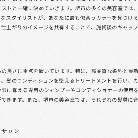
リストと一緒に決めていきます。堺市の多くの美容室では
お客様の声で知る成功の秘訣
富なスタイリストが、あなたに最も似合うカラーを見つけ
健康的な髪色を保つためのアドバイス
や仕上がりのイメージを共有することで、施術後のギャッ
リピーターが多い理由を探る
色落ちしにくいカラー技術の魅力
堺市の美容室で叶えるあなたらしい髪色の提案
個性を活かしたカラーリングアイデア
ちの良さに重点を置いています。特に、高品質な染料と最
似合う髪色を見つけるためのポイント
は、髪のコンディションを整えるトリートメントを行い、
トライしやすいナチュラルカラーの提案
小限に抑える専用のシャンプーやコンディショナーの使用
堺市の美容室で変化を楽しむ
ができます。また、堺市の美容室では、それぞれの髪質に
カラーとカットのバランスを考える
季節に合わせた髪色の選び方
美容室選びで失敗しない堺市でのカラーリングのコツ
るサロン