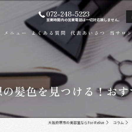
072-248-5223
営業時間内の営業電話は一切対応致しません。
ト
メニュー
よくある質問
代表あいさつ
当サロ
白髪染め
メンズ
カラー
想の髪色を見つける！おす
ビジネス
縮毛矯正
大阪府堺市の美容室ならFor-Relive
コラム