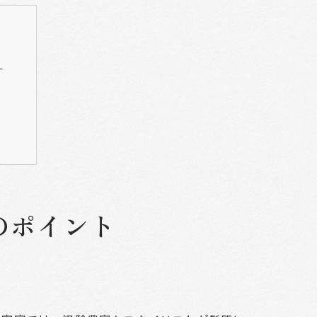
ト
のポイント
方法