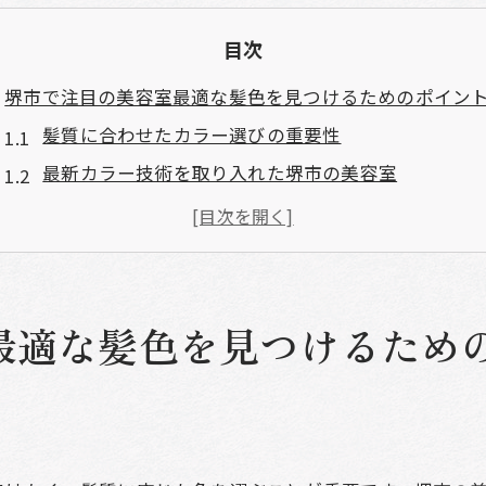
目次
堺市で注目の美容室最適な髪色を見つけるためのポイン
髪質に合わせたカラー選びの重要性
最新カラー技術を取り入れた堺市の美容室
カウンセリングで理想の髪色を具体化
色持ちを長くするための施術方法
アフターケアのサービスが充実しているサロン
堺市での口コミ評価が高い美容室
最適な髪色を見つけるため
美容室選びの鍵堺市で理想のカラーリングを手に入れる
スタイリストの経験と技術力の確認方法
事前カウンセリングで安心感を得る
トレンドカラーを堺市の美容室で試す