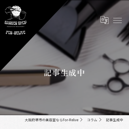
記事生成中
大阪府堺市の美容室ならFor-Relive
コラム
記事生成中