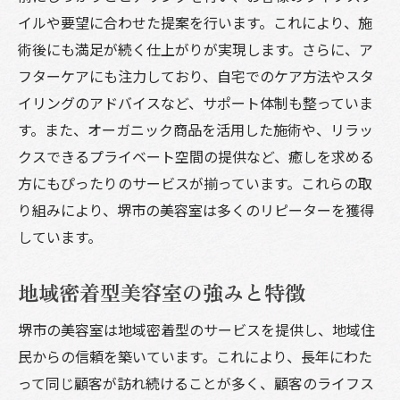
髪の健康を維持するための専門的アドバイ
イルや要望に合わせた提案を行います。これにより、施
ス
術後にも満足が続く仕上がりが実現します。さらに、ア
次回の来店が楽しみになるアフターケアの
フターケアにも注力しており、自宅でのケア方法やスタ
魅力
イリングのアドバイスなど、サポート体制も整っていま
最新技術で叶える長持ちスタイルの秘密
す。また、オーガニック商品を活用した施術や、リラッ
最新施術法を取り入れた堺市の美容室のこだわ
クスできるプライベート空間の提供など、癒しを求める
りポイント
方にもぴったりのサービスが揃っています。これらの取
り組みにより、堺市の美容室は多くのリピーターを獲得
最新技術導入で実現する理想のヘアスタイ
しています。
ル
堺市の美容室が誇る革新的なカラーテクニ
地域密着型美容室の強みと特徴
ック
各種施術メニューの豊富さとその特徴
堺市の美容室は地域密着型のサービスを提供し、地域住
民からの信頼を築いています。これにより、長年にわた
こだわりのトリートメントで髪質改善を実
って同じ顧客が訪れ続けることが多く、顧客のライフス
現