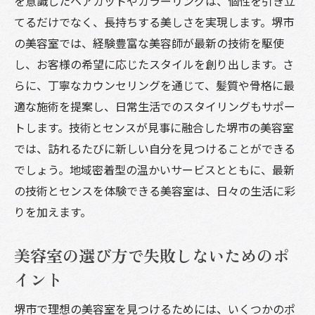
を意識したヘアカットやカラーリングは、個性を引き立
堺市の美容室で体感する最新トレンドと技術の
てるだけでなく、長持ちする美しさを実現します。堺市
進化
の美容室では、経験豊富な美容師が最新の技術を駆使
堺市で人気のスタイルとそのテクニック
し、お客様の希望に応じたスタイルを創り出します。さ
らに、丁寧なカウンセリングを通じて、髪質や骨格に最
トレンドを取り入れたスタイルチェンジの
適な施術を提案し、日常生活でのスタイリングもサポー
魅力
トします。技術とセンスが見事に融合した堺市の美容室
最新のスタイリング技術で叶える美しい仕
では、訪れるたびに新しい自分を見つけることができる
上がり
でしょう。地域密着型の温かいサービスとともに、最新
流行を取り入れたカッティングの技術
の技術とセンスを体験できる美容室は、日々の生活に彩
技術とトレンドを融合させたカラーデザイ
りを加えます。
ン
新しい髪型で変わる印象作りのポイント
美容室の選び方で失敗しないためのポ
美容室での体験を最大化！堺市のサロンが提供
イント
するサービスの魅力
堺市で理想の美容室を見つけるためには、いくつかのポ
リラックス空間での特別な時間の過ごし方