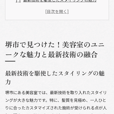
堺市の美容室が誇るユニークなサービスと
は
地域密着型美容室の強みと特徴
技術とセンスの融合で生まれる新しいスタ
イル
堺市で見つけた！美容室のユニ
美容室の選び方で失敗しないためのポイン
ークな魅力と最新技術の融合
ト
堺市ならではのトレンドとスタイルの提案
最新技術を駆使したスタイリングの魅
美容室選びのコツ！堺市で自分に合ったサロン
力
を見つける方法
自分にぴったりの美容室を見つけるための
堺市にある美容室では、最新技術を取り入れたスタイリ
カウンセリング活用法
ングが大きな魅力です。特に、髪質を見極め、一人ひと
口コミと評判を活かしたサロン選びのポイ
りに合ったカスタマイズされた施術が受けられる点が人