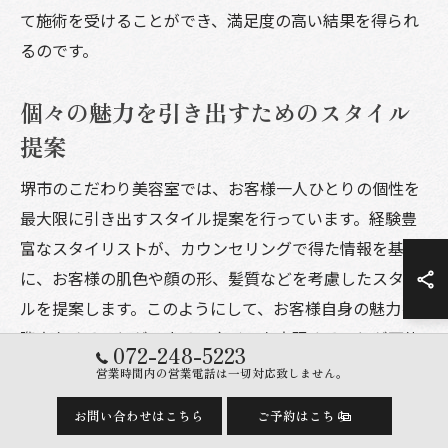
て施術を受けることができ、満足度の高い結果を得られ
るのです。
個々の魅力を引き出すためのスタイル
提案
堺市のこだわり美容室では、お客様一人ひとりの個性を
最大限に引き出すスタイル提案を行っています。経験豊
富なスタイリストが、カウンセリングで得た情報を基
に、お客様の肌色や顔の形、髪質などを考慮したスタイ
ルを提案します。このようにして、お客様自身の魅力を
際立たせることができるスタイルを実現することが可能
072-248-5223
です。さらに、美容室は最新のトレンドを取り入れるだ
営業時間内の営業電話は一切対応致しません。
けでなく、お客様に似合うスタイルを創造することに力
お問い合わせはこちら
ご予約はこちら
を入れています。