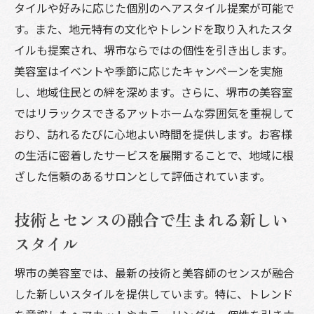
タイルや好みに応じた個別のヘアスタイル提案が可能で
髪への負担を最小限に抑える施術法の選び
す。また、地元特有の文化やトレンドを取り入れたスタ
方
イルも提案され、堺市ならではの個性を引き出します。
パーマやストレートの施術で叶えるナチュ
美容室はイベントや季節に応じたキャンペーンを実施
ラルヘア
し、地域住民との絆を深めます。さらに、堺市の美容室
カウンセリングで変わる！堺市の美容室のパー
ではリラックスできるアットホームな雰囲気を重視して
ソナライズドサービス
おり、訪れるたびに心地よい時間を提供します。お客様
お客様の声を大切にする施術前カウンセリ
の生活に密着したサービスを展開することで、地域に根
ング
ざした信頼のあるサロンとして評価されています。
個々の魅力を引き出すためのスタイル提案
ライフスタイルに合わせた髪型のチョイス
技術とセンスの融合で生まれる新しい
カウンセリングで叶う理想のヘアデザイン
スタイル
専門スタッフによる丁寧なアドバイス
堺市の美容室では、最新の技術と美容師のセンスが融合
お客様との信頼関係を築くコミュニケーシ
した新しいスタイルを提供しています。特に、トレンド
ョン