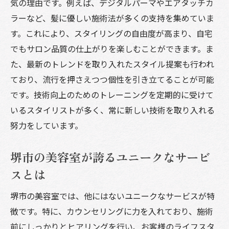
ント
気の理由です。例えば、デジタルパーマやエアタッチカ
ラーなど、髪に優しい施術法が多くの支持を集めていま
初回訪問でチェックすべき美容室のこだわ
す。これにより、スタイリングの自由度が高まり、自宅
り
でもサロン品質の仕上がりを楽しむことができます。ま
堺市エリアでおすすめの美容室選びのヒン
た、最新のトレンドを取り入れたスタイル提案も行われ
ト
ており、流行を押さえつつ個性を引き立てることが可能
個々のニーズに応える美容室の探し方
です。技術向上のためのトレーニングを定期的に受けて
プライベート空間と接客サービスの心地よ
いるスタイリストが多く、常に新しい技術を取り入れる
さを重視する理由
努力をしています。
堺市の美容室が提供するアフターケアの重要性
とその魅力
堺市の美容室が誇るユニークなサービ
施術後の髪を守るためのホームケアアドバ
スとは
イス
堺市の美容室では、他にはないユニークなサービスが特
リピート客を生むアフターサービスの工夫
徴です。特に、カウンセリングに力を入れており、施術
持続的な美しさを保つためのサポート体制
前にしっかりとヒアリングを行い、お客様のライフスタ