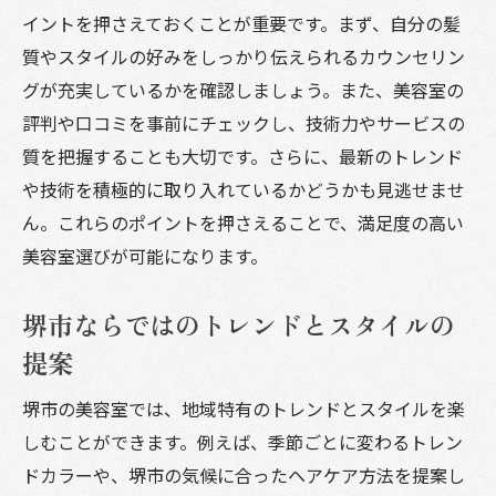
イントを押さえておくことが重要です。まず、自分の髪
美容室訪問を楽しむための心地よいサービ
質やスタイルの好みをしっかり伝えられるカウンセリン
ス
グが充実しているかを確認しましょう。また、美容室の
お客様の満足度を高めるための取り組み
評判や口コミを事前にチェックし、技術力やサービスの
美容室で提供される心を癒すメニュー
質を把握することも大切です。さらに、最新のトレンド
堺市のサロンで体験できる贅沢なひととき
や技術を積極的に取り入れているかどうかも見逃せませ
訪れるたびに発見がある美容室の楽しみ方
ん。これらのポイントを押さえることで、満足度の高い
美容室選びが可能になります。
堺市の美容室が提案する季節ごとのヘアスタイ
ルとトレンド
堺市ならではのトレンドとスタイルの
季節に合わせたヘアカラーの楽しみ方
提案
春夏秋冬のトレンドスタイル提案
季節感を取り入れたスタイルチェンジの魅
堺市の美容室では、地域特有のトレンドとスタイルを楽
力
しむことができます。例えば、季節ごとに変わるトレン
季節ごとに変化する似合わせカットのポイ
ドカラーや、堺市の気候に合ったヘアケア方法を提案し