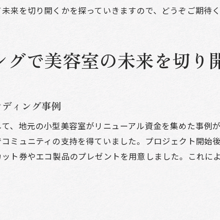
ドファンディングで美容室の夢を実現するために今できる
て未来を切り開くかを探っていきますので、どうぞご期待
ラウドファンディング開始前の準備
容室の独自性をアピールする方法
ングで美容室の未来を切り
援者の視点に立ったプロジェクト設計
ロフェッショナルなチームと連携する重要性
前キャンペーンでのファンベースの構築
ンディング事例
ラウドファンディング後の次なるステップを考える
して、地元の小型美容室がリニューアル資金を集めた事例
コミュニティの支持を得ていました。プロジェクト開始後
カット券やエコ製品のプレゼントを用意しました。これに