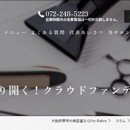
072-248-5223
営業時間内の営業電話は一切対応致しません。
ト
メニュー
よくある質問
代表あいさつ
当サロ
白髪染め
メンズ
カラー
り開く！クラウドファン
ビジネス
縮毛矯正
大阪府堺市の美容室ならFor-Relive
コラム