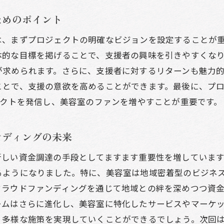
NSを活用したプロジェクトのプロモーション方法
ためのポイント
果的なターゲティングで支援者を集める
容業界のネットワークを活かした集客戦略
は、まずプロジェクトの明確なビジョンを設定することが
体的な目標を掲げることで、支援者の興味を引きやすくな
援者とのコミュニケーションを強化する方法
が求められます。さらに、支援者に対するリターンも魅力
ロジェクトの口コミを広げる施策
ことで、支援の意欲を高めることができます。最後に、プ
ャンペーン終了後の持続的な関係構築
ェクトを発信し、美容室のファンを増やすことが重要です。
のファンを増やすクラウドファンディングコミュニケーシ
援者との信頼関係を築くコミュニケーション術
ンディングの未来
援したくなる美容室の魅力の伝え方
新しい資金調達の手段としてますます重要性を増していま
アルタイムでのプロジェクト進行状況の共有
るようになりました。特に、美容室は地域密着型のビジネ
援者からのフィードバックを活用する方法
クラウドファンディングを通じて地域との絆を深めつつ資
ベントを通じた支援者との交流の場の提供
ームはさらに進化し、美容室に特化したサービスやマーケ
ミュニティを育てる継続的なコンテンツ配信
、多様な施策を実現していくことができるでしょう。次回