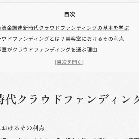
目次
の資金調達新時代クラウドファンディングの基本を学ぶ
ラウドファンディングとは？美容室におけるその利点
容室がクラウドファンディングを選ぶ理由
功事例から学ぶクラウドファンディングの基礎知識
容室に適したクラウドファンディングのプラットフォーム
ラウドファンディングで失敗しないためのポイント
金調達の新しい潮流：クラウドファンディングの未来
時代クラウドファンディン
ドファンディングで美容室の未来を切り開く成功事例とは
際に成功した美容室のクラウドファンディング事例
ロジェクトの成功要因を分析する
におけるその利点
援者を引きつける成功したリワードのアイデア