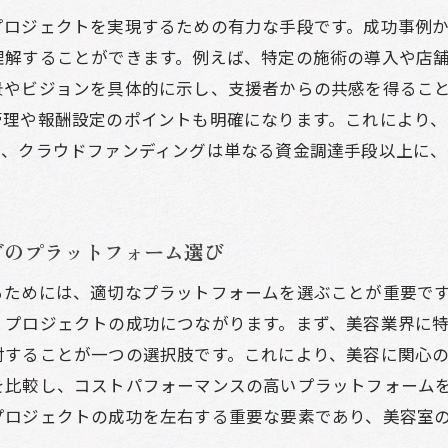
プロジェクトを実現するための有力な手段です。成功事例
コフレンドリーな美容室を目指すプロジェクト
理解することができます。例えば、特定の施術の導入や店
域コミュニティ貢献型プロジェクトの提案
景やビジョンを具体的に示し、支援者からの共感を得るこ
容師育成プログラムのための資金調達アイデア
管理や報酬設定のポイントも明確になります。これにより
客体験向上のためのサービス改善プロジェクト
て、クラウドファンディングは単なる資金調達手段以上に
を引きつける美容室の魅力的なクラウドファンディングペ
ジュアルで魅了するクラウドファンディングページのデザ
果的なストーリーテリングでプロジェクトを伝える方法
グのプラットフォーム選び
ワードの魅力を最大限に引き出すテクニック
るためには、適切なプラットフォームを選ぶことが重要で
頼を築くための美容室の実績紹介
、プロジェクトの成功につながります。まず、美容業界に
ロジェクトの進行状況を随時アップデートする重要性
討することが一つの選択肢です。これにより、美容に関心
援者の声を活用したページ作りのヒント
を比較し、コストパフォーマンスの高いプラットフォーム
プロジェクトの成功を左右する重要な要素であり、美容室
クラウドファンディング成功のためのマーケティング戦略