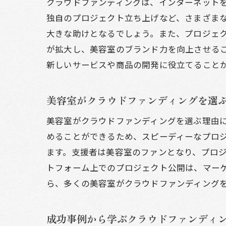
クラウドファンディングは、インターネット
ク
独自のプロジェクト立ち上げなど、さまざま
成
大きな助けとなるでしょう。また、プロジェ
美
が拡大し、美容室のブランド力を向上させる
新しいサービスや商品の開発に役立てること
美容室
ク
美容室がクラウドファンディングを選
効
美
美容室がクラウドファンディングを選ぶ理由
めることができるため、スピーディーなプロ
リ
ます。支援者は美容室のファンとなり、プロ
ク
トフォーム上でのプロジェクト公開は、マー
目
ら、多くの美容室がクラウドファンディング
クラウ
新
成功事例から学ぶクラウドファンディ
設