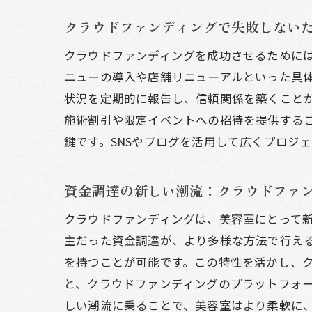
S
クラウドファンディングで失敗しない
効
美
クラウドファンディングを成功させるために
ニューの導入や店舗リニューアルといった具
支
状況を定期的に報告し、信頼関係を築くこと
プ
施術割引や限定イベントへの招待を提供する
キ
鍵です。SNSやブログを活用して広くプロジ
美容室
支
資金調達の新しい潮流：クラウドファ
応
クラウドファンディングは、美容室にとって
リ
主だった資金調達が、より多様な方法で行え
支
を持つことが可能です。この特性を活かし、
イ
と、クラウドファンディングのプラットフォ
コ
しい潮流に乗ることで、美容室はより柔軟に