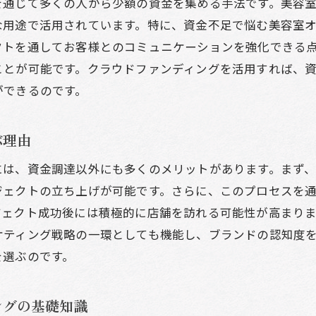
を通じて多くの人から少額の資金を集める手法です。美容
ラウドファンディングでの失敗例とその教訓
な用途で活用されています。特に、資金不足で悩む美容室
功事例から学ぶ美容室のプロジェクト設計
クトを通してお客様とのコミュニケーションを強化できる
容室が得られるクラウドファンディングのメリット
ことが可能です。クラウドファンディングを活用すれば、
ができるのです。
オーナー必見クラウドファンディング活用法のステップ
ラウドファンディングを始めるための事前準備
ぶ理由
果的なプロジェクト計画の立て方
容室を際立たせるストーリー作りのコツ
には、資金調達以外にも多くのメリットがあります。まず
ジェクトの立ち上げが可能です。さらに、このプロセスを
ワード設計で支援者を魅了するテクニック
ジェクト成功後には積極的に店舗を訪れる可能性が高まりま
ラウドファンディングキャンペーンの効果的な運用方法
ケティング戦略の一環としても機能し、ブランドの認知度
標達成後のアフターケアと次のステップ
を選ぶのです。
ドファンディングで実現する美容室のプロジェクトアイデ
店舗開業のためのクラウドファンディング活用法
ングの基礎知識
備更新や内装リニューアルプロジェクト