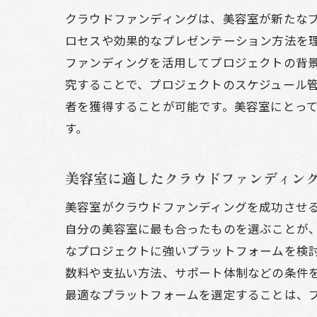
クラウドファンディングは、美容室が新たな
エ
ロセスや効果的なプレゼンテーション方法を
地
ファンディングを活用してプロジェクトの背
美
究することで、プロジェクトのスケジュール
顧
者を獲得することが可能です。美容室にとっ
支援者
す。
ビ
効
美容室に適したクラウドファンディン
リ
美容室がクラウドファンディングを成功させ
信
自分の美容室に最も合ったものを選ぶことが
プ
なプロジェクトに強いプラットフォームを検
支
数料や支払い方法、サポート体制などの条件
最適なプラットフォームを選定することは、
美容室