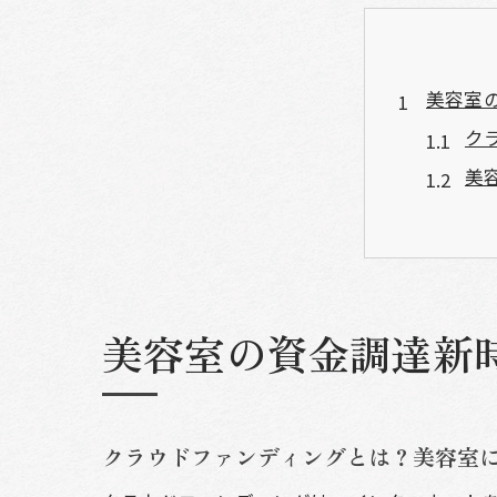
美容室
ク
美
成
美
ク
資
美容室の資金調達新
クラウ
実
プ
クラウドファンディングとは？美容室
支