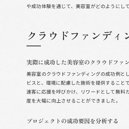
クラウ
や成功体験を通じて、美容室がどのようにし
ク
美
クラウドファンディ
支
プ
事
実際に成功した美容室のクラウドファ
ク
美容室のクラウドファンディングの成功例と
ビスと、環境に配慮した施術を提供することで
連客に応援を呼びかけ、リワードとして無料
度を大幅に向上させることができました。
プロジェクトの成功要因を分析する