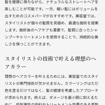
髪を健康に保ちながら、ナチュラルなストレートヘアを
美しさとリラックスの両立を目指す施術
楽しむことが可能です。一方、細い髪にはボリュームを
リラクゼーション効果を高めるサロンの工
出すためのコスメパーマがおすすめです。美容室では、
夫
スタイリストが個々の髪質を見極め、最適な施術を提案
美容室でプロの技術を通じて髪と頭皮の健康を
します。施術後のヘアケアも重要で、髪質に合ったシャ
守る方法
ンプーやトリートメントを使用することで、持続的な美
頭皮ケアの重要性とその方法
しさを保つことができます。
健康的な髪を育むためのヒント
プロが推奨する頭皮マッサージ法
スタイリストの技術で叶える理想のヘ
頭皮と髪の健康を守る製品選び
アカラー
トラブルの早期発見と対応策
理想のヘアカラーを叶えるためには、美容室でのスタイ
サロンでのケアと自宅ケアの違い
リストの専門技術が欠かせません。カラーリングはただ
美容室でのプロ施術が日常のストレスを解放す
色を塗るだけではなく、髪の健康を考慮したアプローチ
る理由
が求められます。例えば、ダメージを最小限に抑えるた
美容室が提供するストレスフリーな時間
めに、低刺激性の染料やトリートメント効果のある薬剤