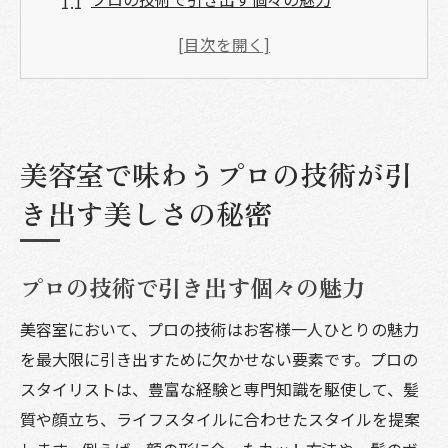
最新のヘアスタイルトレンドを活かす方法
髪質に合わせた最適な施術の選び方
スタイリストの技術で叶える理想のヘアカ
ラー
美容室で味わうプロの技術が引
プロのカット技術が与えるスタイルの持続
性
き出す美しさの秘密
美容室での体験を最大限に活かすための準
備
プロの技術で引き出す個々の魅力
美容室でプロの技術を活かして自分らしいスタ
イルを手に入れる
美容室において、プロの技術はお客様一人ひとりの魅力
自分の個性を生かしたヘアスタイルの選び
を最大限に引き出すために欠かせない要素です。プロの
方
スタイリストは、豊富な経験と専門知識を駆使して、髪
質や顔立ち、ライフスタイルに合わせたスタイルを提案
スタイリストとのコミュニケーションで理