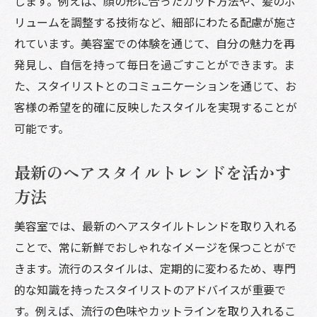
します。例えば、顔の形に合ったカット方法や、髪のボ
想を実現
リュームを調整する技術など、細部にわたる配慮が施さ
プロのアドバイスで新しい自分を発見
れています。美容室での体験を通じて、自分の魅力を再
美容室でのカウンセリングの重要性
発見し、自信を持って毎日を過ごすことができます。ま
フィードバックを活かした次回の施術計画
た、スタイリストとのコミュニケーションを通じて、お
サロンでの体験を日常に取り入れる方法
客様の希望を的確に反映したスタイルを実現することが
美容室でプロの技を体験して理想のスタイルを
可能です。
実現する
プロの技術で毎日のスタイルを楽に
最新のヘアスタイルトレンドを活かす
スタイリストとの協力で叶える特別な日
方法
美容室の施術がもたらす心のリフレッシュ
美容室では、最新のヘアスタイルトレンドを取り入れる
髪質改善で理想のスタイルへの近道
ことで、常に新鮮でおしゃれなイメージを保つことがで
自宅ケアとサロンケアのベストバランス
きます。流行のスタイルは、定期的に変わるため、専門
美容室に通うことで得られる安心感
的な知識を持ったスタイリストのアドバイスが重要で
す。例えば、流行の色味やカットラインを取り入れるこ
美容室でプロの技術とケアがもたらす髪質改善