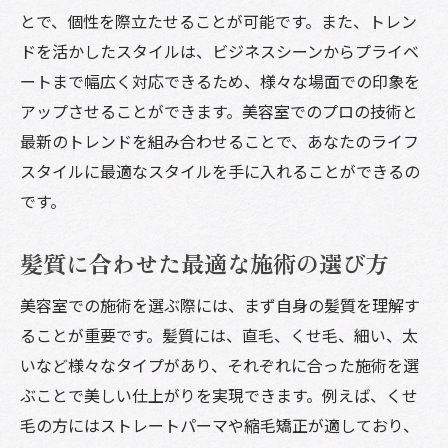
とで、個性を際立たせることが可能です。また、トレン
の効果
ドを活かしたスタイルは、ビジネスシーンからプライベ
髪質改善のための最新トリートメント紹介
ートまで幅広く対応できるため、様々な場面での印象を
プロが教える自宅での髪のケア方法
アップさせることができます。美容室でのプロの技術と
サロンでの定期的なケアのメリット
最新のトレンドを組み合わせることで、あなたのライフ
髪質診断で自分の髪に合った施術を知る
スタイルに最適なスタイルを手に入れることができるの
ダメージヘアを蘇らせるプロの技術
です。
健康的な髪を保つためのプロのアプローチ
髪質に合わせた最適な施術の選び方
美容室でリラックスしながらプロの技術で髪に
輝きを与える
美容室での施術を選ぶ際には、まず自身の髪質を理解す
リラックスできるサロン環境の選び方
ることが重要です。髪質には、直毛、くせ毛、細い、太
プロの技術で叶う心身のリフレッシュ
いなど様々なタイプがあり、それぞれに合った施術を選
施術中のリラックスタイムの過ごし方
ぶことで美しい仕上がりを実現できます。例えば、くせ
毛の方にはストレートパーマや縮毛矯正が適しており、
ストレス解消に役立つ美容室での体験