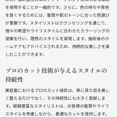
を使用することが一般的です。さらに、色の持ちや発色
プロが作るリラックス空間の魅力
を良くするためには、髪質や肌のトーンに合った色選び
施術がもたらす心と体のリセット効果
が重要です。スタイリストはカウンセリングを通じて、
日常の疲れを癒すプロのテクニック
個々の希望やライフスタイルに合わせたカラーリングの
美容室でのひとときがもたらす満足感
提案を行い、理想のスタイルを実現します。施術後のホ
継続的なサロン通いで心身の健康をサポー
ームケアもアドバイスされるため、持続的な美しさを楽
ト
しむことができます。
美容室でプロの技術を体感し魅力を最大限に引
き出す方法
プロのカット技術が与えるスタイルの
自分に合ったサロン選びのポイント
持続性
プロのカウンセリングを活かすコツ
美容室におけるプロのカット技術は、単に見た目を美し
美容室での経験を日々のスタイルに活かす
く整えるだけでなく、その持続性にも大きく貢献しま
スタイリストとの信頼関係を築く方法
す。経験豊富なスタイリストは、お客様の髪質やライフ
プロの技術で新しい自分を発見する
スタイルを考慮しながら、最適なカットを提供します。