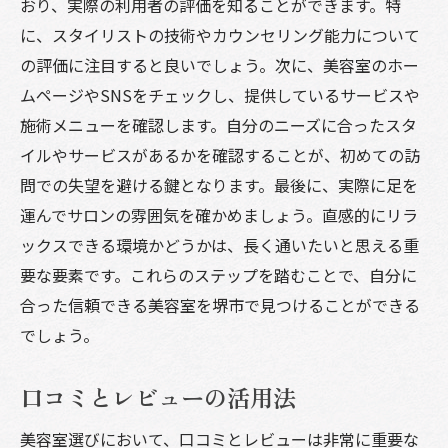
おり、実際の利用者の評価を知ることができます。特
スタイルチェンジに挑戦する際の注意点
に、スタイリストの技術やカウンセリング能力について
理想のスタイルを実現するための美容室選びの
の評価に注目すると良いでしょう。次に、美容室のホー
秘訣
ムページやSNSをチェックし、提供しているサービスや
自分の理想を明確にするための準備
施術メニューを確認します。自分のニーズに合ったスタ
スタイルブックでイメージを共有する方法
イルやサービスがあるかを確認することが、初めての訪
問での失望を避ける鍵となります。最後に、実際に足を
技術力の高い美容室を見極めるポイント
運んでサロンの雰囲気を確かめましょう。直感的にリラ
スタイルを実現するための相談の進め方
ックスできる環境かどうかは、長く通いたいと思える重
フィードバックを求める重要性
要な要素です。これらのステップを踏むことで、自分に
理想のスタイルを維持するためのアドバイ
合った信頼できる美容室を堺市で見つけることができる
ス
でしょう。
堺市の美容室で信頼できるスタイリストを見つ
けるには
口コミとレビューの活用法
信頼できるスタイリストの特徴とは
美容室選びにおいて、口コミとレビューは非常に重要な