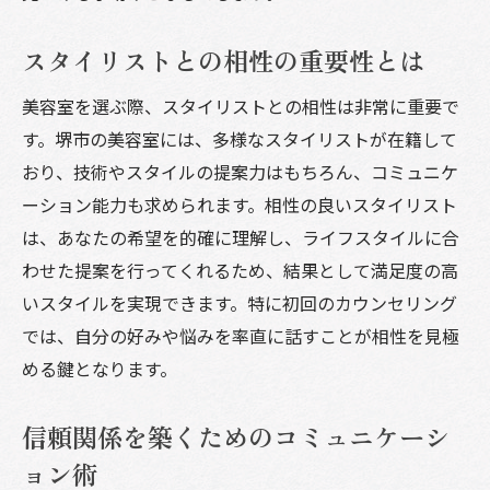
堺市の美容室で最新トレンドを取り入れた新し
スタイリストとの相性の重要性とは
い自分に
最新トレンドを取り入れる方法
美容室を選ぶ際、スタイリストとの相性は非常に重要で
トレンドに合ったスタイルの提案
す。堺市の美容室には、多様なスタイリストが在籍して
最新技術を活用した施術の魅力
おり、技術やスタイルの提案力はもちろん、コミュニケ
ーション能力も求められます。相性の良いスタイリスト
トレンドを自分の個性に融合させる方法
は、あなたの希望を的確に理解し、ライフスタイルに合
流行を追い過ぎないためのバランス
わせた提案を行ってくれるため、結果として満足度の高
新しい自分を発見するためのプロセス
いスタイルを実現できます。特に初回のカウンセリング
あなたにぴったりの美容室を堺市で見つけるた
では、自分の好みや悩みを率直に話すことが相性を見極
めのヒント
める鍵となります。
自分のニーズを明確にする重要性
サロンの雰囲気をチェックする方法
信頼関係を築くためのコミュニケーシ
口コミを最大限に活用する
ョン術