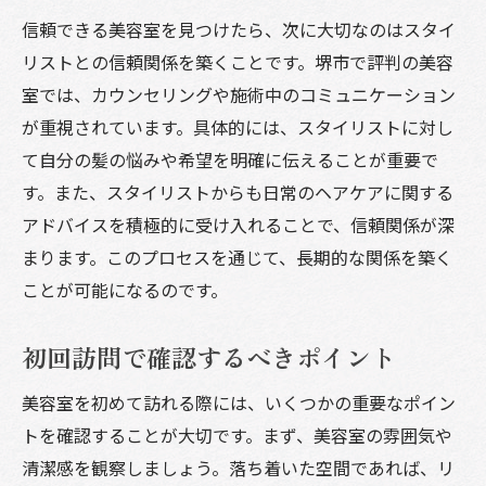
予算に合わせたサロン選びの工夫
信頼できる美容室を見つけたら、次に大切なのはスタイ
予約前に確認するべきポイント
リストとの信頼関係を築くことです。堺市で評判の美容
美容室のロケーションの影響
室では、カウンセリングや施術中のコミュニケーション
スタイリストとの信頼関係が鍵！堺市の美容室
が重視されています。具体的には、スタイリストに対し
の選び方
て自分の髪の悩みや希望を明確に伝えることが重要で
信頼関係を築くための初対面の重要性
す。また、スタイリストからも日常のヘアケアに関する
アドバイスを積極的に受け入れることで、信頼関係が深
スタイリストからの提案を受け入れる準備
まります。このプロセスを通じて、長期的な関係を築く
コンサルテーションを活用するメリット
ことが可能になるのです。
スタイリストとの長期的な関係を築くため
に
初回訪問で確認するべきポイント
自身の希望を明確に伝えるスキル
美容室を初めて訪れる際には、いくつかの重要なポイン
信頼できるパートナーとしてのスタイリス
トを確認することが大切です。まず、美容室の雰囲気や
ト
清潔感を観察しましょう。落ち着いた空間であれば、リ