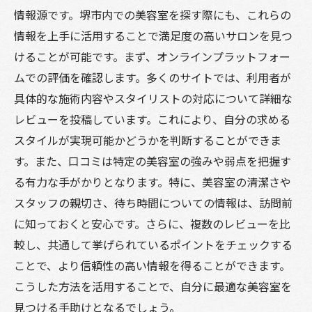
推薦を受けるためのネットワーク活用法
情報源です。堺市内での美容室を探す際にも、これらの
初対面での印象を大切にする理由
情報を上手に活用することで満足度の高いサロンを見つ
スタイリストの経歴を調べる方法
けることが可能です。まず、オンラインプラットフォー
信頼関係を築くための質問リスト
ムでの評価を確認します。多くのサイトでは、利用者が
長期的に担当してもらうためのポイント
具体的な施術内容やスタイリストの対応について詳細な
レビューを投稿しています。これにより、自分の求める
おしゃれとリラックスを両立する堺市の美容室
スタイルが実現可能かどうかを判断することができま
の魅力
す。また、口コミは特定の美容室の強みや弱点を把握す
リラックスできるサロンの見分け方
る有力な手がかりとなります。特に、美容室の清潔さや
おしゃれな空間作りの秘密に迫る
スタッフの親切さ、待ち時間についての情報は、訪問前
施術中にリラックスするための工夫
に知っておくと安心です。さらに、複数のレビューを比
心地よいサービスがもたらす効果
較し、共通して挙げられているポイントをチェックする
美容室での時間を楽しむためのヒント
ことで、より信頼性の高い情報を得ることができます。
おしゃれと快適さを両立した美容室の選び
こうした方法を活用することで、自分に最適な美容室を
方
見つける手助けとなるでしょう。