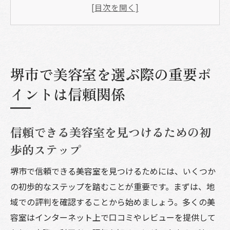
口コミとレビューの活用法
スタイリストとの相性の重要性とは
信頼関係を築くためのコミュニケーション
術
堺市で美容室を選ぶ際の重要ポ
初回訪問で確認するべきポイント
イントは信頼関係
長期的な関係を築くためのサロン選び
堺市の美容室で個性を最大限に引き出す方法
信頼できる美容室を見つけるための初
ライフスタイルに合ったヘアスタイルの提
歩的ステップ
案
カウンセリングで自分の希望を伝えるコツ
堺市で信頼できる美容室を見つけるためには、いくつか
の初歩的なステップを踏むことが重要です。まずは、地
個性を活かすカラーリングの選び方
域での評判を確認することから始めましょう。多くの美
スタイリストの提案を最大限に活用する
容室はインターネット上で口コミやレビューを提供して
自分だけのスタイルを見つけるプロセス