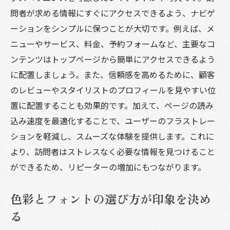
SEOとコンテンツの融合でブランド価値を
問者が求める情報にすぐにアクセスできるよう、ナビゲ
高める
ーションをシンプルに保つことが大切です。例えば、メ
デジタル窓口としての美容室ホームページの重
ニューやサービス、料金、予約フォームなど、主要なコ
要性とその作成術
ンテンツはトップページから簡単にアクセスできるよう
に配置しましょう。また、信頼感を高めるために、顧客
初めての訪問者に好印象を与えるホームペ
のレビューやスタイリストのプロフィールを見やすい位
ージ
置に配置することも効果的です。加えて、ページの読み
ナビゲーションがもたらすユーザビリティ
込み速度を最適化することで、ユーザーのフラストレー
の向上
ションを軽減し、スムーズな体験を提供します。これに
多様なデバイスに対応するユニバーサルデ
より、訪問者はストレスなく必要な情報を見つけること
ザイン
ができるため、リピーターの増加にもつながります。
美容室の特色を生かしたカスタマイズ法
顧客の声を反映したデジタル窓口の設計
色彩とフォントの選び方が印象を決め
SEO対策で地域検索の上位を狙う
る
訪問者をリピーターに変える美容室のホームペ