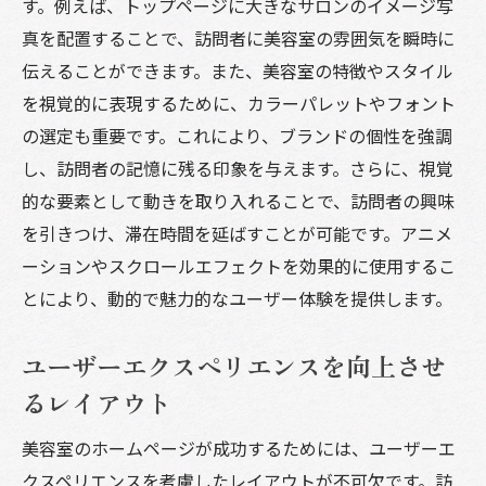
す。例えば、トップページに大きなサロンのイメージ写
お客様の声を活かした信頼性の向上
真を配置することで、訪問者に美容室の雰囲気を瞬時に
ブログで美容情報を発信し専門性をアピー
伝えることができます。また、美容室の特徴やスタイル
ル
を視覚的に表現するために、カラーパレットやフォント
オンライン予約システムで顧客体験を改善
の選定も重要です。これにより、ブランドの個性を強調
メールマーケティングで再来店を促す方法
し、訪問者の記憶に残る印象を与えます。さらに、視覚
美容室のブランド価値を高めるための効果的な
的な要素として動きを取り入れることで、訪問者の興味
ホームページ作成
を引きつけ、滞在時間を延ばすことが可能です。アニメ
ブランドストーリーの効果的な伝え方
ーションやスクロールエフェクトを効果的に使用するこ
美容室の強みを視覚的に表現する方法
とにより、動的で魅力的なユーザー体験を提供します。
プロフェッショナルなイメージを醸成する
ユーザーエクスペリエンスを向上させ
デザイン
るレイアウト
顧客レビューを活用したブランドの信頼構
築
美容室のホームページが成功するためには、ユーザーエ
コンテンツ戦略で美容室の価値を伝える
クスペリエンスを考慮したレイアウトが不可欠です。訪