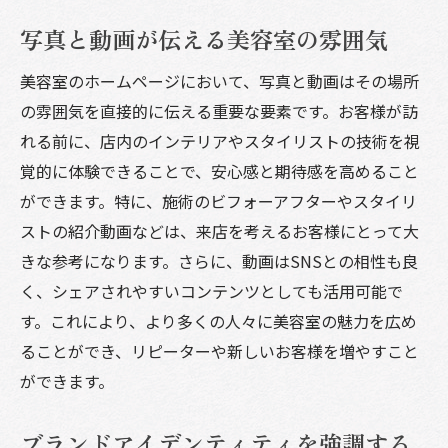
掲載
写真と動画が伝える美容室の雰囲気
訪問者の記憶に残るユニークなデザイン
ターゲット層に合わせたビジュアルとメッ
美容室のホームページにおいて、写真と動画はその場所
セージ
の雰囲気を直接的に伝える重要な要素です。お客様が訪
SNS連携でオンラインプレゼンスを強化す
れる前に、店内のインテリアやスタイリストの技術を視
る
覚的に体験できることで、安心感と期待感を高めること
ができます。特に、施術のビフォーアフターやスタイリ
次世代の美容室へ導くためのホームページ活用
ストの紹介動画などは、来店を考えるお客様にとって大
術
きな参考になります。さらに、動画はSNSとの相性も良
デジタルマーケティングと連携したプロモ
く、シェアされやすいコンテンツとしても活用可能で
ーション戦略
す。これにより、より多くの人々に美容室の魅力を広め
AI技術を活用したパーソナライズされたコ
ることができ、リピーターや新しいお客様を増やすこと
ンテンツ
ができます。
チャットボットで顧客サポートを効率化
オンラインイベントで新規顧客を開拓
ブランドアイデンティティを強調する