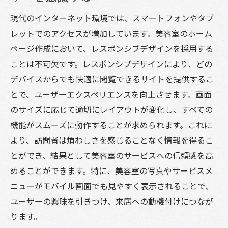
ビジュアルストーリーテリングで美容室の
現代のインターネット環境では、スマートフォンやタブ
魅力を伝える
レットでのアクセスが増加しています。美容室のホーム
ページ作成において、レスポンシブデザインを採用する
予約システムとカレンダーの統合で利便性
ことは不可欠です。レスポンシブデザインにより、どの
を向上
デバイスからでも快適に閲覧できるサイトを提供するこ
チャットサポートで即時対応を可能にする
とで、ユーザーエクスペリエンスを向上させます。画面
顧客の声を反映した機能のカスタマイズ
のサイズに応じて適切にレイアウトが変化し、すべての
地域特化型の情報発信で顧客を引き寄せる
機能がスムーズに動作することが求められます。これに
オンラインでの第一印象を制する美容室ホーム
より、訪問者は煩わしさを感じることなく情報を得るこ
ページの作り方
とができ、結果として美容室のサービスへの信頼感を高
ポートフォリオギャラリーが伝える美容室
めることができます。特に、美容室の写真やサービスメ
の実力
ニューがモバイル画面でも見やすく表示されることで、
直感的なデザインで第一印象を決める
ユーザーの興味を引きつけ、来店への動機付けにつなが
美容室の専門性を際立たせるコンテンツの
ります。