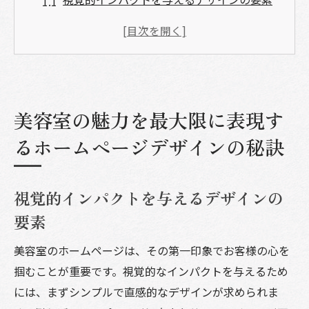
ユーザーエクスペリエンスを向上させるレ
イアウト
色彩とフォントの選び方が印象を決める
レスポンシブデザインでモバイルユーザー
を意識する
美容室の魅力を最大限に表現す
写真と動画が伝える美容室の雰囲気
るホームページデザインの秘訣
ブランドアイデンティティを強調するロゴ
とテーマ
視覚的インパクトを与えるデザインの
お客様の心を掴む美容室のオンラインプレゼン
要素
スの構築法
SEO最適化で美容室のオンライン可視性を
美容室のホームページは、その第一印象でお客様の心を
向上
掴むことが重要です。視覚的なインパクトを与えるため
SNSを活用して美容室ファンを増やす
には、まずシンプルで直感的なデザインが求められま