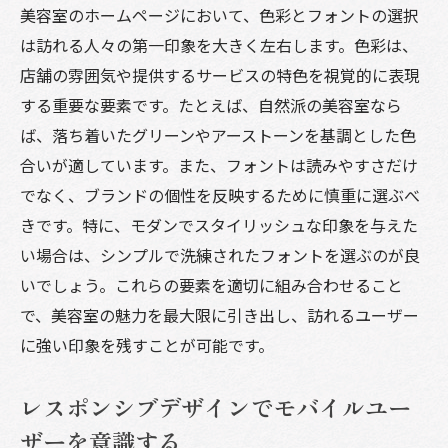
美容室のホームページにおいて、色彩とフォントの選択
ージ戦略
は訪れる人々の第一印象を大きく左右します。色彩は、
リピーターを惹きつけるキャンペーンの活
店舗の雰囲気や提供するサービスの特色を視覚的に表現
用法
する重要な要素です。たとえば、自然派の美容室なら
顧客データ分析でパーソナライゼーション
ば、落ち着いたグリーンやアーストーンを基調とした色
を実現
合いが適しています。また、フォントは読みやすさだけ
お得情報を提供するメンバーシッププログ
でなく、ブランドの個性を反映するために慎重に選ぶべ
ラム
きです。特に、モダンでスタイリッシュな印象を与えた
再訪を促すメールフォローアップの重要性
い場合は、シンプルで洗練されたフォントを選ぶのが良
コンテンツ更新で常に新しい魅力を提供
いでしょう。これらの要素を適切に組み合わせること
で、美容室の魅力を最大限に引き出し、訪れるユーザー
口コミとレビューがもたらすリピーター効
に強い印象を残すことが可能です。
果
美容室の魅力を引き出すデザインと機能の融合
レスポンシブデザインでモバイルユー
インタラクティブな要素でユーザーを惹き
ザーを意識する
つける