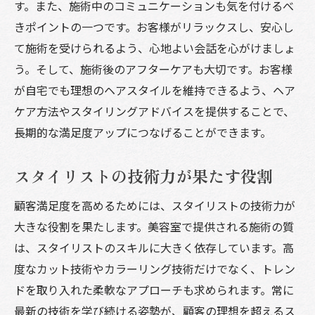
す。また、施術中のコミュニケーションも気を付けるべ
美容室での満足度を高めるための丁寧なカウン
きポイントの一つです。お客様がリラックスし、安心し
セリングの重要性
て施術を受けられるよう、心地よい会話を心がけましょ
顧客のニーズを正確に把握する方法
う。そして、施術後のアフターケアも大切です。お客様
カウンセリングで信頼関係を築くコツ
が自宅でも理想のヘアスタイルを維持できるよう、ヘア
ケア方法やスタイリングアドバイスを提供することで、
顧客の理想を引き出すための質問術
長期的な満足度アップにつなげることができます。
施術前における情報提供の重要性
顧客の不安を解消するためのアプローチ
スタイリストの技術力が果たす役割
効果的なカウンセリング時間の使い方
顧客満足度を高めるためには、スタイリストの技術力が
顧客ニーズに応じた美容室の施術が満足度を引
大きな役割を果たします。美容室で提供される施術の質
き上げる理由
は、スタイリストのスキルに大きく依存しています。高
個々の髪質に応じた対応の必要性
度なカット技術やカラーリング技術だけでなく、トレン
最新の技術を取り入れるメリット
ドを取り入れた柔軟なアプローチも求められます。常に
顧客のライフスタイルに合わせた提案
最新の技術を学び続ける姿勢が、顧客の理想を超えるス