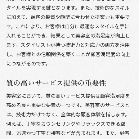
カスタマイズ施術がもたらす満足感
タイルを実現する鍵となります。また、技術的なスキル
施術中の説明とコミュニケーションの効果
に加えて、顧客の髪質や顔型に合わせた提案力も重要で
結果に対するフィードバックの受け取り方
す。これにより、お客様は自分に最適なスタイルを手に
入れることができ、結果として美容室の満足度が向上し
美容室のアフターケアが顧客満足度にどう影響
ます。スタイリストが持つ技術力と対応力の両方を活用
するか
し、お客様との信頼関係を築くことが顧客満足度の向上
施術後の適切なケア方法の指導
につながるのです。
ホームケアのアドバイスがもたらす効果
アフターサービスの質がリピート率に影響
質の高いサービス提供の重要性
定期的なフォローアップの重要性
美容室において、質の高いサービス提供は顧客満足度を
顧客の変化を見逃さないモニタリング
高める最も重要な要素の一つです。美容室のサービスと
アフターケア製品の選び方と提案
は、技術力だけでなく、全体的な顧客体験を指します。
高い顧客満足度を実現する美容室のサービスの
例えば、丁寧なカウンセリングやリラックスできる空
秘訣
間、迅速かつ丁寧な接客などが含まれます。また、顧客
期待を超えるサービス提供の心がけ