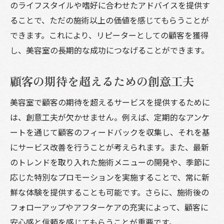
のライフスタイルや嗜好に合わせたアドバイスを提供す
顧客の声を反映するフィードバック制度
ることで、ただの施術以上の価値を感じてもらうことが
サービスの質を高めるための継続的な改善
できます。これにより、リピーターとしての顧客を獲得
し、美容室の長期的な成功につなげることができます。
新しいサービスメニューの展開方法
ホスピタリティ精神の醸成
顧客の期待を超えるための創意工夫
スタッフ同士の協力体制の確立
美容室でのプロフェッショナルな接客がもたら
美容室で顧客の期待を超えるサービスを提供するために
す安心感
は、創意工夫が欠かせません。例えば、定期的なアンケ
ートを通じて顧客のフィードバックを収集し、それを基
第一印象を決めるスタッフの対応
にサービス改善を行うことが考えられます。また、最新
顧客との信頼関係構築のための取り組み
のトレンドを取り入れた施術メニューの開発や、季節に
コミュニケーションスキルが満足度に与え
応じた特別なプロモーションを実施することで、常に新
る影響
鮮な体験を提供することも可能です。さらに、施術後の
プロフェッショナルとしての自己啓発
フォローアップやアフターケアの充実によって、顧客に
柔軟な対応で生まれる顧客の安心感
安心感と信頼を感じてもらうことが重要です。