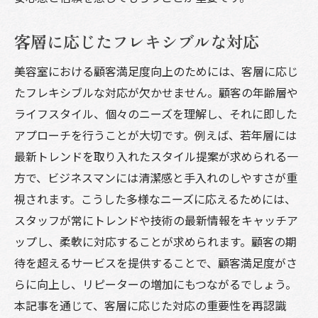
接客の質を高めるためのフィードバック活
用法
客層に応じたフレキシブルな対応
美容室でのリラックス空間が顧客満足度を高め
美容室における顧客満足度向上のためには、客層に応じ
る方法
たフレキシブルな対応が欠かせません。顧客の年齢層や
リラックス効果を高めるアロマの活用
ライフスタイル、個々のニーズを理解し、それに即した
心地よい音楽と照明のバランス
アプローチを行うことが大切です。例えば、若年層には
リラクゼーションスペースの重要性
最新トレンドを取り入れたスタイル提案が求められる一
施術中の快適な椅子の選び方
方で、ビジネスマンには清潔感と手入れのしやすさが重
視されます。こうした多様なニーズに応えるためには、
ストレスを軽減するための工夫
スタッフが常にトレンドや技術の最新情報をキャッチア
心と体を癒す施術環境の整備
ップし、柔軟に対応することが求められます。顧客の期
待を超えるサービスを提供することで、顧客満足度がさ
らに向上し、リピーターの増加にもつながるでしょう。
本記事を通じて、客層に応じた対応の重要性を再認識