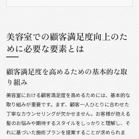
スタイリストの技術力が果たす役割
質の高いサービス提供の重要性
顧客の期待を超えるための創意工夫
美容室での顧客満足度向上のた
客層に応じたフレキシブルな対応
満足度向上に向けたスタッフの研修
めに必要な要素とは
技術だけじゃない美容室の居心地の良さが満足
度を左右する
顧客満足度を高めるための基本的な取
インテリアと空間のデザインがもたらす影
り組み
響
リラックスできる環境作りの工夫
美容室における顧客満足度を高めるためには、基本的な
取り組みが重要です。まず、顧客一人ひとりに合わせた
音楽や照明の選び方次第で変わる雰囲気
丁寧なカウンセリングが欠かせません。お客様が抱える
清潔感のある空間維持のポイント
髪のお悩みや期待するスタイルをしっかりと理解し、そ
プライバシーへの配慮とその効果
れに基づいた施術プランを提案することが求められま
季節に応じた空間演出のアイデア