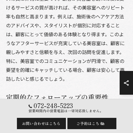
けるサービスの質が高ければ、その美容室へのリピート
率も自然と高まります。例えば、施術後のヘアケア方法
のアドバイスや、スタイリストが個別に対応すること
は、顧客にとって価値のある体験となり得ます。このよ
うなアフターサービスが充実している美容室は、顧客に
親しみやすさと信頼を与え、次回の訪問を促進します。
特に、美容室でのコミュニケーションが円滑で、顧客の
要望を的確にキャッチしている場合、顧客は安心して再
訪したいと感じるでしょう。
定期的なフォローアップの重要性
072-248-5223
美容室における顧客満足度を維持し、向上させるために
営業時間内の営業電話は一切対応致しません。
は、定期的なフォローアップが不可欠です。施術後に顧
お問い合わせはこちら
ご予約はこちら
客の髪の状態やスタイリングの仕上がりについてフィー