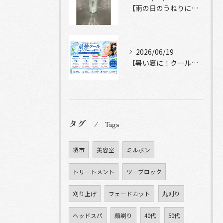
【雨の日のうねりにストレートロック】
2026/06/19
【暑い夏に！クールシャンプーヘッドスパ】
タグ
Tags
堺市
美容室
ミルボン
トリートメント
ツーブロック
刈り上げ
フェードカット
丸刈り
ヘッドスパ
顔剃り
40代
50代