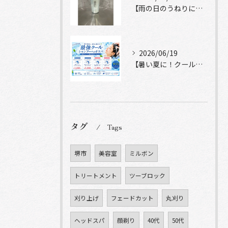
【雨の日のうねりにストレートロック】
2026/06/19
【暑い夏に！クールシャンプーヘッドスパ】
タグ
Tags
堺市
美容室
ミルボン
トリートメント
ツーブロック
刈り上げ
フェードカット
丸刈り
ヘッドスパ
顔剃り
40代
50代