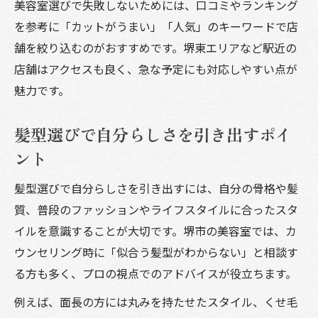
術
美容室選びで失敗しないためには、口コミやランキング
美容室で叶える毎日が変わる髪型チェンジ
を参考に「カットがうまい」「人気」のキーワードで店
術
舗を絞り込むのがおすすめです。堺東エリアなど駅近の
店舗はアクセスも良く、急な予定にも対応しやすい点が
堺市の美容室でヘアセット安い活用の裏技
魅力です。
印象を変える美容室選びで日常もアップデ
ート
髪型選びで自分らしさを引き出すポイ
カットがうまい美容室で新しい自分スター
ント
ト
メンズに人気の美容室でヘアチェンジを楽
髪型選びで自分らしさを引き出すには、自分の骨格や髪
しむ
質、普段のファッションやライフスタイルに合ったスタ
イルを意識することが大切です。堺市の美容室では、カ
ウンセリング時に「似合う髪型がわからない」と相談す
る方も多く、プロの視点でのアドバイスが役立ちます。
例えば、面長の方には丸みを持たせたスタイル、くせ毛