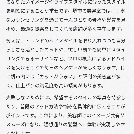
のなりたいイメージやライフスタイルに合ったスタイル
印象アップを狙うなら美容室選びが重要な理由
を明確にすることが重要です。堺市の美容室では、丁寧
美容室選びが髪型ヘアの印象を左右する仕
なカウンセリングを通じて一人ひとりの骨格や髪質を見
組み
極め、最適な提案をしてくれる店舗が多く存在します。
堺市の美容室ランキングで理想に近づく方
例えば、トレンドのヘアスタイルを取り入れつつも自分
法
らしさを活かしたカットや、忙しい朝でも簡単にスタイ
カットがうまい美容室で印象アップを叶え
リングできるデザインなど、プロの視点によるアドバイ
る
スを受けることで毎日のヘアケアが楽しくなります。特
安い美容室でも失敗しない選び方のコツ
に堺市内には「カットがうまい」と評判の美容室が多
メンズに人気の美容室が持つ共通点とは
く、仕上がりの満足度も高い傾向があります。
堺市で話題のカットがうまい美容室に注目
失敗しないためには、希望するスタイルの写真を持参し
堺市の美容室でカット技術にこだわるべき
たり、普段のセット方法や悩みを具体的に伝えることが
理由
ポイントです。これにより、美容師とのイメージ共有が
カットがうまい美容室選びで失敗しないポ
スムーズになり、理想通りの髪型ヘア体験が実現しやす
イント
くなります。