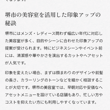
堺東の美容室で上手なカットを体験しよう
堺市の美容室を活用した印象アップの
カットがうまい美容室安いを両立する探し
方
秘訣
美容室メンズ人気の秘密はカット技術にあ
堺市にはメンズ・レディース問わず幅広い年代に対応し
り
た美容室が多く、目的やシーンに合わせた印象アップの
低価格でも技術力に満足できる美容室の見つけ
提案が受けられます。特にビジネスシーンやイベント前
方
には、清潔感や華やかさを演出するカットやヘアセット
美容室安いと技術力を両立する見極め方
が人気です。
堺市でコスパ重視の美容室選びテクニック
印象を変えたい場合、まずは顔まわりのデザインや前髪
安い美容室でも満足できる理由と選び方
の長さ、カラーリングのトーンなどを細かく相談するこ
メンズ人気美容室のコスパが高い秘密
とが大切です。堺市の美容室では、早朝対応や安価なヘ
アセットメニューを設けている店舗もあり、忙しい方や
カットがうまい美容室安いを実現する方法
コストを抑えたい方にも利用しやすくなっています。
新しい髪型で日常が輝く堺市でのヘアチェンジ