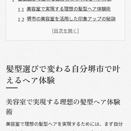
美容室で実現する理想の髪型ヘア体験術
堺市の美容室を活用した印象アップの秘訣
髪型選びで自分らしさを引き出すポイント
美容室選びが髪型ヘアを左右する理由とは
堺市の人気美容室で新しい自分に出会う方
法
髪型選びで変わる自分堺市で叶
堺市の美容室でメンズにもおすすめの髪型探し
美容室で叶えるメンズ向け髪型の選び方
えるヘア体験
堺市の美容室で人気メンズヘアを実現する
コツ
美容室で実現する理想の髪型ヘア体験
カットがうまい美容室で印象を変える秘訣
術
堺市の美容室メンズ人気ランキング活用術
美容室で理想の髪型ヘアを実現するためには、まず自分
安くて上手な美容室でメンズヘアを楽しむ