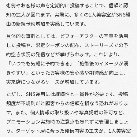
析
術例やお客様の声を定期的に投稿することで、信頼と認
新規顧客を呼ぶ美容室プロモーションの秘訣
知の拡大が図れます。実際に、多くの1人美容室がSNS経
美容室が新規顧客を獲得する魅力的な集客
由の新規予約増加を実感しています。
アイデア
具体的な事例としては、ビフォーアフターの写真を活用
SNS発信で話題になる美容師集客インスタ
した投稿や、限定クーポンの配布、ストーリーズでの予
の使い方
約空き状況の発信などが挙げられます。これにより、
口コミとおもてなしが生む美容室の信頼構
「いつでも気軽に予約できる」「施術後のイメージが湧
築術
きやすい」といったお客様の安心感や期待感が向上し、
1人美容室集客のためのプロモーションノウ
実来店につながるケースが増加しています。
ハウ
ただし、SNS運用には継続性と一貫性が必要です。投稿
美容 プロモーション勧誘で失敗しないコツ
頻度が不規則だと顧客からの信頼を損なう恐れがありま
2025年に向けた美容室集客方法の実践術
す。また、個人情報の取り扱いや写真掲載の許可など、
美容室プロモーション情報を活かした2025
プロモーション実施時の注意点も忘れずに管理しましょ
年型集客術
う。ターゲット層に合った発信内容の工夫が、1人美容室