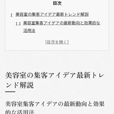
目次
美容室の集客アイデア最新トレンド解説
美容室集客アイデアの最新動向と効果的な
活用法
1人美容室集客に役立つSNSプロモーション
事例
美容室の面白いサービスでリピーターを増
やすコツ
美容師集客アプリを活用した新しい集客戦
美容室の集客アイデア最新トレ
略
ンド解説
美容室集客できない悩みと解決へのプロモ
ーション法
美容室集客アイデアの最新動向と効果
顧客獲得に繋がる美容室プロモーション戦略
的な活用法
美容室プロモーション戦略の基本と成功の