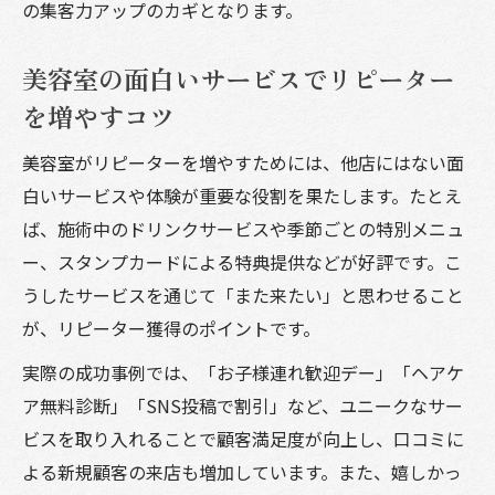
の集客力アップのカギとなります。
美容業界2025年動向と集客アイデアの最前
線
美容室の面白いサービスでリピーター
美容師集客アプリ導入で未来型集客を実現
を増やすコツ
する方法
トレンドを押さえた美容室集客プロモーシ
美容室がリピーターを増やすためには、他店にはない面
ョンの工夫
白いサービスや体験が重要な役割を果たします。たとえ
1人美容室集客を支えるデジタル戦略と実践
ば、施術中のドリンクサービスや季節ごとの特別メニュ
ー、スタンプカードによる特典提供などが好評です。こ
うしたサービスを通じて「また来たい」と思わせること
が、リピーター獲得のポイントです。
実際の成功事例では、「お子様連れ歓迎デー」「ヘアケ
ア無料診断」「SNS投稿で割引」など、ユニークなサー
ビスを取り入れることで顧客満足度が向上し、口コミに
よる新規顧客の来店も増加しています。また、嬉しかっ