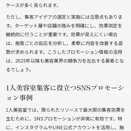
ケースが多く見られます。
美容室のプロモーション情報を効果的に伝
ただし、集客アイデアの選定と実施には注意点もありま
える方法
す。ターゲット層や店舗の強みを明確にし、効果測定を
集客できない美容室の課題と改善アプロー
継続的に行うことが重要です。効果が見えにくい場合
チ
は、施策ごとの反応を分析し、柔軟に内容を改善する姿
美容室プロモーション展開の成功パターン紹介
勢が求められます。こうしたプロモーション情報の活用
美容室プロモーション成功パターンの共通
は、2025年以降も美容業界の競争力を左右する要素とな
点とは
るでしょう。
集客アイデアが生み出す美容室の差別化戦
略
1人美容室集客に役立つSNSプロモーシ
美容師集客インスタで話題化した成功事例
ョン事例
1人美容室集客を実現したプロモーション実
1人美容室では、限られたリソースで最大限の集客効果を
践例
生むために、SNSプロモーションが非常に有効です。特
口コミを活用した美容室集客の成功要因分
に、インスタグラムやLINE公式アカウントを活用し、施