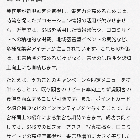
秘訣を解説
美容室が新規顧客を獲得し、集客力を高めるためには、
新規顧客獲得を実現するSNS活用のポイン
時流を捉えたプロモーション情報の活用が欠かせませ
ト
ん。近年では、SNSを活用した情報発信や、口コミサイ
美容 プロモーション勧誘時の信頼獲得アプ
トへの積極的な掲載、地域密着型イベントの実施など、
ローチ術
多様な集客アイデアが注目されています。これらの施策
は、来店動機を高めるだけでなく、店舗の信頼性や認知
口コミや紹介を軸にした美容室プロモーシ
度向上にも直結します。
ョンの実際
集客アイデアを活かしたリピーター育成施
たとえば、季節ごとのキャンペーンや限定メニューを提
策の工夫
供することで、既存顧客のリピート率向上と新規顧客の
獲得を両立することが可能です。また、ポイントカード
集客力向上を目指す美容室の工夫ポイント
や紹介特典などのインセンティブを付与することで、お
美容室集客力向上に役立つ施策の具体例
客様同士の紹介による集客も期待できます。成功事例と
美容師集客インスタ運用で差をつける工夫
しては、SNSでのビフォーアフター写真投稿や、口コミ
口コミ管理とMEO対策による来店動機の強
サイトでの高評価獲得が、来店数増加に大きく寄与した
化