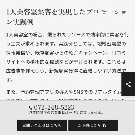
1人美容室集客を実現したプロモーショ
ン実践例
1人美容室の場合、限られたリソースで効率的に集客を行
う工夫が求められます。実践例としては、地域密着型の
情報発信や、既存顧客からの紹介キャンペーン、口コミ
サイトへの積極的な掲載などが挙げられます。これらは
広告費を抑えつつ、新規顧客獲得に直結しやすい方法で
す。
また、予約管理アプリの導入やSNSでのリアルタイムな
情報発信も有効です。小規模店舗ならではのパーソナル
072-248-5223
なサービスや、柔軟な対応力を前面に出すことで、他店
営業時間内の営業電話は一切対応致しません。
との差別化と集客力向上を両立できます。
お問い合わせはこちら
ご予約はこちら