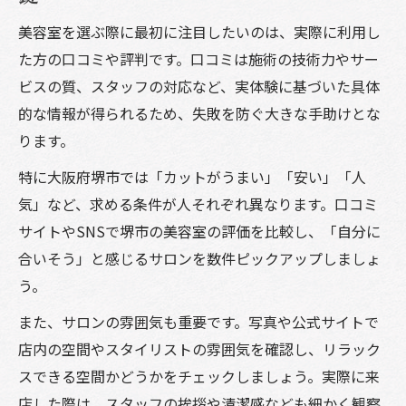
美容室で叶える理想のヘアスタイル案内
美容室を選ぶ際に最初に注目したいのは、実際に利用し
カット技術にこだわるなら美容室選びが重要
た方の口コミや評判です。口コミは施術の技術力やサー
堺市美容室のカット技術徹底比較ガイド
ビスの質、スタッフの対応など、実体験に基づいた具体
カットがうまい美容室の選び方と見極め方
的な情報が得られるため、失敗を防ぐ大きな手助けとな
おしゃれを叶える美容室の提案力に注目
ります。
美容室でメンズ人気が高い理由を解説
特に大阪府堺市では「カットがうまい」「安い」「人
技術力を重視した美容室選びの具体策
気」など、求める条件が人それぞれ異なります。口コミ
あなたの雰囲気に合う堺市の美容室探し
サイトやSNSで堺市の美容室の評価を比較し、「自分に
美容室選びで重要なカウンセリング体験
合いそう」と感じるサロンを数件ピックアップしましょ
う。
雰囲気重視の美容室探しで後悔しない方法
堺市の美容室で似合うスタイルを見つける
また、サロンの雰囲気も重要です。写真や公式サイトで
店内の空間やスタイリストの雰囲気を確認し、リラック
美容室で自分らしさを引き出すコツを紹介
スできる空間かどうかをチェックしましょう。実際に来
おしゃれヘアサロンの空間作りをチェック
店した際は、スタッフの挨拶や清潔感なども細かく観察