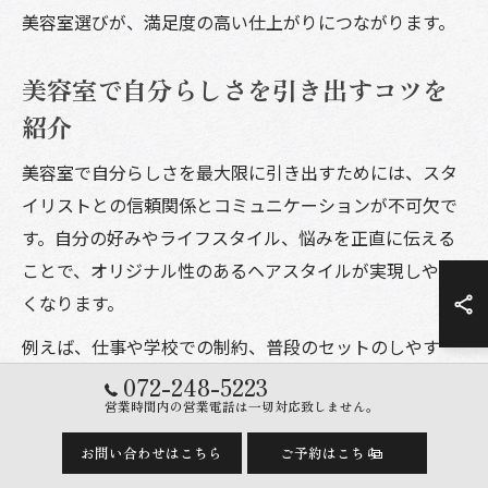
美容室選びが、満足度の高い仕上がりにつながります。
美容室で自分らしさを引き出すコツを
紹介
美容室で自分らしさを最大限に引き出すためには、スタ
イリストとの信頼関係とコミュニケーションが不可欠で
す。自分の好みやライフスタイル、悩みを正直に伝える
ことで、オリジナル性のあるヘアスタイルが実現しやす
くなります。
例えば、仕事や学校での制約、普段のセットのしやす
さ、好きなファッションテイストなどを共有すること
072-248-5223
営業時間内の営業電話は一切対応致しません。
で、より自分らしい提案が受けられます。「あなた」自
身の個性を活かしたカットやカラーを提案してもらえる
お問い合わせはこちら
ご予約はこちら
サロンを選ぶと、毎日のヘアセットが楽しくなるはずで