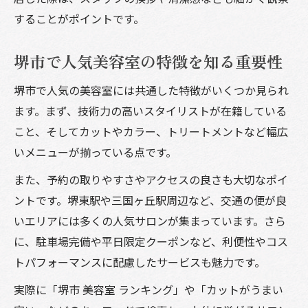
人気上昇中の美容室が持つ注目ポイント
することがポイントです。
堺市で注目の美容室のサービス内容解説
カットがうまい美容室の人気の理由とは
堺市で人気美容室の特徴を知る重要性
美容室ランキングで選ばれるポイント
堺市で人気の美容室には共通した特徴がいくつか見られ
メンズにも人気の美容室サービスを紹介
ます。まず、技術力の高いスタイリストが在籍している
美容室で注目される最新トレンドを解説
こと、そしてカットやカラー、トリートメントなど幅広
満足できる美容体験の選び方を徹底解説
いメニューが揃っている点です。
美容室で満足度を高めるカウンセリング術
また、予約の取りやすさやアクセスの良さも大切なポイ
堺市で安い美容室を選ぶ際の注意点
ントです。堺東駅や三国ヶ丘駅周辺など、交通の便が良
美容室の技術とサービスを比較するコツ
いエリアには多くの人気サロンが集まっています。さら
おしゃれヘアサロンで叶える美髪の秘訣
に、駐車場完備や平日限定クーポンなど、利便性やコス
口コミを活用した美容室選びの方法
トパフォーマンスに配慮したサービスも魅力です。
実際に「堺市 美容室 ランキング」や「カットがうまい