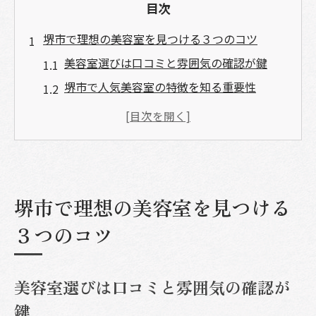
目次
堺市で理想の美容室を見つける３つのコツ
美容室選びは口コミと雰囲気の確認が鍵
堺市で人気美容室の特徴を知る重要性
カットが上手い美容室の見極め方を解説
美容室のサービスと安心感の両立ポイント
おしゃれヘアサロンで失敗しない比較方法
おしゃれヘアサロン選びで失敗しない秘訣
堺市で理想の美容室を見つける
美容室選びはカット技術と提案力が決め手
３つのコツ
堺市の美容室で重視したい空間づくり
口コミ評価から見る美容室の信頼度アップ
おしゃれヘアサロンのサービス充実度を比
美容室選びは口コミと雰囲気の確認が
較
鍵