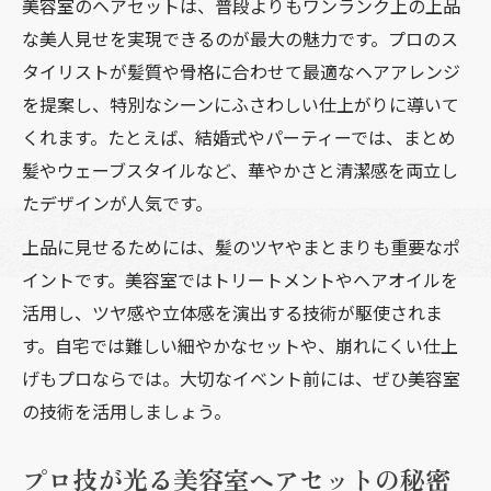
美容室のヘアセットは、普段よりもワンランク上の上品
パーティーで映える美容室ヘアセットの選
な美人見せを実現できるのが最大の魅力です。プロのス
び方
タイリストが髪質や骨格に合わせて最適なヘアアレンジ
美容室ヘアセットのみ依頼する際の注意点
を提案し、特別なシーンにふさわしい仕上がりに導いて
まとめ
くれます。たとえば、結婚式やパーティーでは、まとめ
髪やウェーブスタイルなど、華やかさと清潔感を両立し
美容室ヘアセットで失敗しない予約のコツ
たデザインが人気です。
イベントごとに役立つ美容室ヘアセット体
験談
上品に見せるためには、髪のツヤやまとまりも重要なポ
イントです。美容室ではトリートメントやヘアオイルを
お手頃価格でキレイを叶える美容室ヘアセット
活用し、ツヤ感や立体感を演出する技術が駆使されま
体験
す。自宅では難しい細やかなセットや、崩れにくい仕上
美容室ヘアセットのお手頃価格と賢い選び
げもプロならでは。大切なイベント前には、ぜひ美容室
方
の技術を活用しましょう。
美容室ヘアセット料金を抑えるポイント徹
底解説
プロ技が光る美容室ヘアセットの秘密
美容室ヘアセット体験談から見るコスパ重