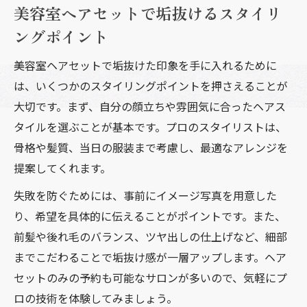
早朝予約にも対応可能な美容室ヘアセット事情
美容室ヘアセットで垢抜けるスタイリ
美容室ヘアセット早朝予約のメリットと注
ングポイント
意点
美容室ヘアセットで垢抜けた印象を手に入れるために
早朝対応美容室ヘアセットの探し方と選び
は、いくつかのスタイリングポイントを押さえることが
方
大切です。まず、自分の顔立ちや雰囲気に合ったヘアス
朝早くから頼める美容室ヘアセットの活用
タイルを選ぶことが基本です。プロのスタイリストは、
術
骨格や髪質、当日の服装まで考慮し、最適なアレンジを
美容室ヘアセット早朝料金の目安と内訳
提案してくれます。
急なイベントにも安心な美容室ヘアセット
失敗を防ぐためには、事前にイメージ写真を用意した
事情
り、希望を具体的に伝えることがポイントです。また、
理想のヘアアレンジなら美容室に相談がおすす
前髪や後れ毛のバランス、ツヤ出しの仕上げなど、細部
め
までこだわることで垢抜け感が一層アップします。ヘア
美容室で叶う理想ヘアアレンジ相談のポイ
セットのみの予約も可能なサロンが多いので、気軽にプ
ント
ロの技術を体験してみましょう。