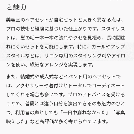
と魅力
視術
お得な美容室ヘアセットプランの活用法
美容室のヘアセットが自宅セットと大きく異なる点は、
プロの技術と経験に基づいた仕上がりです。スタイリス
美容室ヘアセットで理想のスタイルを安く
トは、髪の毛一本一本の流れやクセを見極め、長時間崩
叶える
れにくいセットを可能にします。特に、カールやアップ
美容室ヘアセットを頼む時のポイント徹底ガイ
スタイルなどは、サロン専用のスタイリング剤やアイロ
ド
ンを使い、繊細なアレンジを実現します。
美容室ヘアセット頼み方と予約時の注意事
また、結婚式や成人式などイベント用のヘアセットで
項
は、アクセサリーや着付けとトータルでコーディネート
美容室ヘアセットのカウンセリング活用法
してくれる場合も多いです。プロのアドバイスを受ける
美容室ヘアセットで希望を伝えるコツ
ことで、普段とは違う自分を演出できるのも魅力のひと
美容室ヘアセットのおすすめオーダー方法
つ。利用者の声としても「一日中崩れなかった」「写真
美容室ヘアセットの持ち込みアイテムと準
映えした」など高評価が多く寄せられています。
備