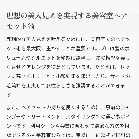
美容室ヘアセットで自分らしいアレンジ実
現法
理想の美人見えを実現する美容室ヘア
美容室ヘアセットのアレンジバリエーショ
セット術
ン紹介
理想的な美人見えを叶えるためには、美容室でのヘアセ
美容室ヘアセット相談で希望を伝えるコツ
ット術を最大限に生かすことが重要です。プロは髪のボ
美容室ヘアセットで似合うスタイルを見つ
リュームやシルエットを絶妙に調整し、顔の輪郭を美し
ける
く見せるアレンジを得意としています。たとえば、トッ
プに高さを出すことで小顔効果を演出したり、サイドの
毛流れを工夫して女性らしさを強調することができま
す。
また、ヘアセットの持ちを良くするために、事前のシャ
ンプーやトリートメント、スタイリング剤の選定もポイ
ントです。利用シーンや髪質に合わせて最適な方法を相
談できるのも美容室ならでは。実際に「結婚式で理想の