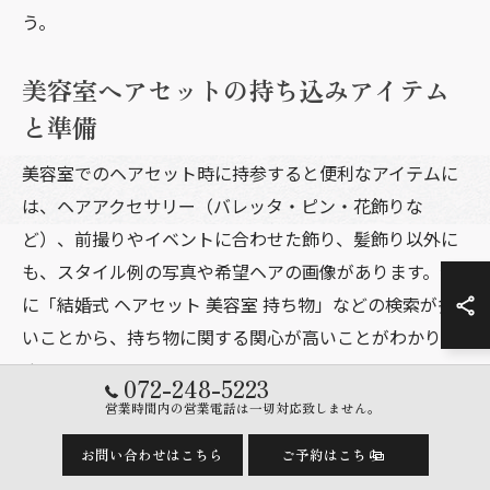
う。
美容室ヘアセットの持ち込みアイテム
と準備
美容室でのヘアセット時に持参すると便利なアイテムに
は、ヘアアクセサリー（バレッタ・ピン・花飾りな
ど）、前撮りやイベントに合わせた飾り、髪飾り以外に
も、スタイル例の写真や希望ヘアの画像があります。特
に「結婚式 ヘアセット 美容室 持ち物」などの検索が多
いことから、持ち物に関する関心が高いことがわかりま
す。
072-248-5223
営業時間内の営業電話は一切対応致しません。
セット当日は、髪をしっかり乾かし、整髪料やオイルは
つけすぎないようにしましょう。髪が濡れていたり、ワ
お問い合わせはこちら
ご予約はこちら
ックスが多すぎるとアレンジしづらく、仕上がりに影響