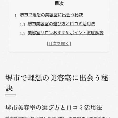
目次
堺市で理想の美容室に出会う秘訣
堺市美容室の選び方と口コミ活用法
美容室サロンおすすめポイント徹底解説
人気美容室ならではの満足体験とは
ランキング常連美容室の共通点を探る
美容室選びで理想の髪型を叶える方法
カットが上手い堺市美容室の選び方
堺市で理想の美容室に出会う秘
カット技術が高い美容室の見極め方
訣
堺市美容室で注目すべき施術ポイント
口コミで評価されるカット上手な理由
堺市メンズ美容室の技術力比較ガイド
堺市美容室の選び方と口コミ活用法
ヘアスタイル提案力がある美容室選び