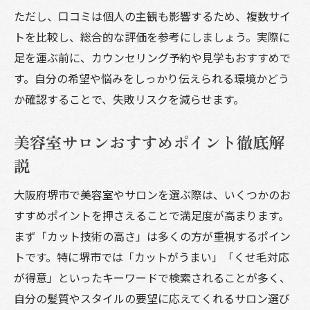
堺市美容室人気の秘密と実績紹介
ただし、口コミは個人の主観も影響するため、複数サイ
ヘアスタイル提案力が高い美容室を探す
トを比較し、総合的な評価を参考にしましょう。実際に
人気美容室ならではの接客と技術力
足を運ぶ前に、カウンセリング予約や見学もおすすめで
カットが上手い美容室で印象チェンジ
す。自分の希望や悩みをしっかり伝えられる環境かどう
か確認することで、失敗リスクを減らせます。
口コミ高評価美容室の共通する魅力
男性向けメンズ美容室の魅力を解説
美容室サロンおすすめポイント徹底解
メンズ美容室選びで注目するポイント
説
堺市美容室メンズカット人気の理由
大阪府堺市で美容室やサロンを選ぶ際は、いくつかのお
男性が通いやすい美容室の特徴とは
すすめポイントを押さえることで満足度が高まります。
美容室でメンズスタイルの提案を受ける
まず「カット技術の高さ」は多くの方が重視するポイン
堺市メンズ美容室のお得な活用術
トです。特に堺市では「カットがうまい」「くせ毛対応
が得意」といったキーワードで検索されることが多く、
自分の髪質やスタイルの要望に応えてくれるサロン選び