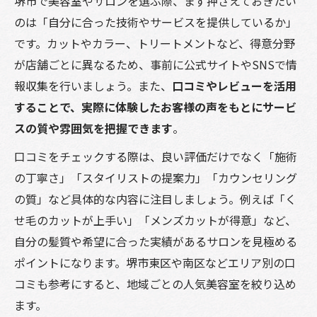
堺市で美容室やサロンを選ぶ際、まず押さえておきたい
くせ毛対応の美容室を堺市で探すコツ
のは「自分に合った技術やサービスを提供しているか」
くせ毛カットが得意な美容室の特徴
です。カットやカラー、トリートメントなど、得意分野
堺市美容室で髪質改善を目指す方法
が店舗ごとに異なるため、事前に公式サイトやSNSで情
くせ毛に強い美容室選びの注意点
報収集を行いましょう。また、
口コミやレビューを活用
することで、実際に体験したお客様の声をもとにサービ
堺市おすすめ美容室の施術実績紹介
スの質や雰囲気を把握できます
。
美容室選びでくせ毛悩みを解消する
大阪府堺市で失敗しないサロン選び術
口コミをチェックする際は、良い評価だけでなく「施術
の丁寧さ」「スタイリストの提案力」「カウンセリング
美容室選びで重視すべきポイント解説
の質」など具体的な内容に注目しましょう。例えば「く
堺市美容室ランキングの活用法を紹介
せ毛のカットが上手い」「メンズカットが得意」など、
サロンおすすめサービスの比較ポイント
自分の髪質や希望に合った実績があるサロンを見極める
美容室で相談すべき内容と質問例
ポイントになります。堺市東区や南区などエリア別の口
失敗しにくい美容室予約のタイミング
コミも参考にすると、地域ごとの人気美容室を絞り込め
人気の美容室でヘアスタイルが変わる理由
ます。