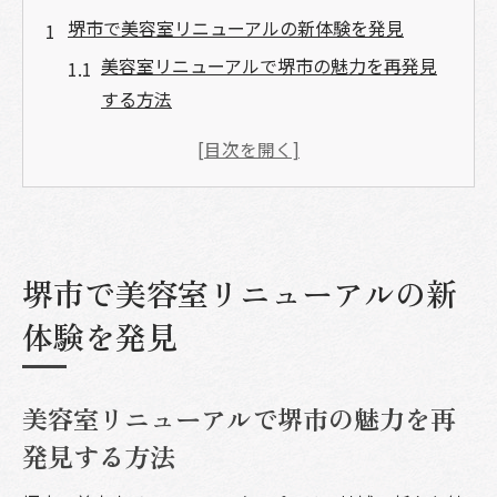
堺市で美容室リニューアルの新体験を発見
美容室リニューアルで堺市の魅力を再発見
する方法
新しい美容室で叶う最新ヘアスタイル体験
堺市の美容室選びで重視したいポイント
美容室リニューアル時に注目すべきサービ
スとは
堺市で美容室リニューアルの新
堺市の美容室で得られる癒しの空間体験
話題の美容室リニューアル後の変化を体感
体験を発見
しよう
リニューアルした美容室が叶える癒しの時間
美容室リニューアルで堺市の魅力を再
美容室リニューアルがもたらすリラックス
発見する方法
効果の秘密