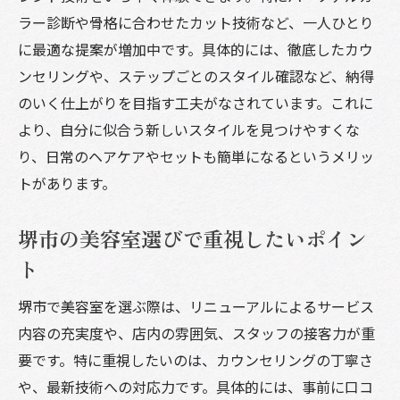
美容室リニューアルで導入された新技術の
ラー診断や骨格に合わせたカット技術など、一人ひとり
紹介
に最適な提案が増加中です。具体的には、徹底したカウ
堺市美容室の人気メニューとその魅力
ンセリングや、ステップごとのスタイル確認など、納得
美容室選びを失敗しないためのチェックポ
のいく仕上がりを目指す工夫がなされています。これに
イント
より、自分に似合う新しいスタイルを見つけやすくな
自分らしさを引き出す堺市の美容室活用術
り、日常のヘアケアやセットも簡単になるというメリッ
トがあります。
美容室のパーソナルカラー診断で自分を知
る
堺市の美容室選びで重視したいポイン
堺市美容室のカウンセリングを活かすコツ
ト
自分に似合うヘアスタイル提案のポイント
美容室で叶える理想の自分づくり体験
堺市で美容室を選ぶ際は、リニューアルによるサービス
内容の充実度や、店内の雰囲気、スタッフの接客力が重
堺市美容室で人気のパーソナルサービスと
要です。特に重視したいのは、カウンセリングの丁寧さ
は
や、最新技術への対応力です。具体的には、事前に口コ
美容室活用で毎日をもっと輝かせる方法