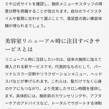
ミや公式サイトを確認し、施術メニューやスタッフの得
美容室でリフレッシュしたい方必見の魅力
意分野を把握することが役立ちます。自分のライフスタ
美容室で心と体をリフレッシュする方法
イルや髪質に合わせて選ぶことで、満足度の高い美容体
堺市美容室の癒し空間で過ごす贅沢時間
験が得られるでしょう。
美容室リニューアル時の注目ポイントまと
め
美容室リニューアル時に注目すべきサ
リフレッシュできる美容室の選び方ガイド
ービスとは
美容室の施術後も長持ちするヘアケア術
リニューアル時に注目したいのは、従来の施術に加えて
堺市美容室で得られる満足度の理由とは
導入される新サービスです。代表的なものとして、パー
リニューアル美容室のサービス進化をチェック
ソナルカラー診断やリラクゼーションメニュー、ヘッド
美容室リニューアルで進化したサービス内
スパなどが挙げられます。これらは、髪だけでなく心身
容
のケアにもつながり、より充実したサロン時間を提供し
堺市美容室の最新設備と技術を紹介
ます。具体的には、施術前のカウンセリングや、アフタ
ーケアのアドバイスなど、トータルでサポートする体制
リニューアル美容室で増えた新メニューと