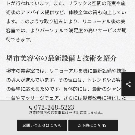
トが行われています。また、リラックス空間の充実や施
術後のアドバイス提供など、体験全体の質も向上してい
ます。このような取り組みにより、リニューアル後の美
容室では、よりパーソナルで満足度の高いサービスが期
待できます。
堺市美容室の最新設備と技術を紹介
堺市の美容室では、リニューアルを機に最新設備や技術
の導入が進んでいます。その理由は、トレンドやお客様
の要望に応えるためです。具体的には、最新のシャンプ
ー台やマッサージチェア、さらには髪質改善に特化した
072-248-5223
機器を導入しています。加えて、スタイリストが最新カ
営業時間内の営業電話は一切対応致しません。
ット技術やカラー技術を習得し、質の高い施術を提供し
ています。これにより、堺市の美容室では、今まで以上
お問い合わせはこちら
ご予約はこちら
に快適で高品質な美容体験が可能となっています。