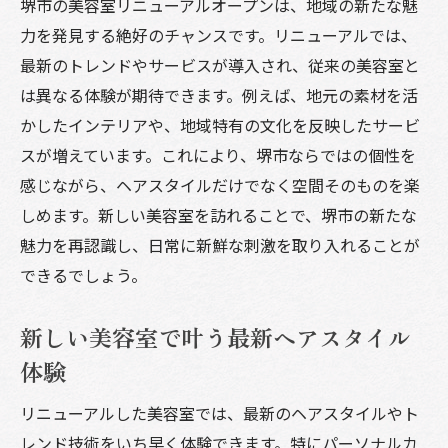
堺市の美容室で体験する癒しの施術とは
堺市の美容室リニューアルオープンは、地域の新たな魅
力を発見する絶好のチャンスです。リニューアルでは、
心地よい美容室空間で過ごす贅沢なひとと
最新のトレンドやサービスが導入され、従来の美容室と
き
は異なる体験が期待できます。例えば、地元の素材を活
美容室で受ける丁寧なカウンセリングの魅
かしたインテリアや、地域特有の文化を反映したサービ
力
スが増えています。これにより、堺市ならではの個性を
リニューアル美容室の充実したサービス内
感じながら、ヘアスタイルだけでなく空間そのものを楽
容
しめます。新しい美容室を訪れることで、堺市の新たな
癒し重視の美容室リニューアル体験談
魅力を再認識し、日常に新鮮な刺激を取り入れることが
最新トレンドを楽しむ美容室選びのポイント
できるでしょう。
美容室選びで重視すべき最新トレンド情報
堺市の美容室で話題のヘアカラーを体験し
新しい美容室で叶う最新ヘアスタイル
よう
体験
トレンドヘアスタイルを叶える美容室の特
リニューアルした美容室では、最新のヘアスタイルやト
徴
レンド技術をいち早く体験できます。特にパーソナルカ