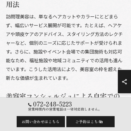
用法
訪問理美容は、単なるヘアカットやカラーにとどまら
ず、幅広いサービス展開が可能です。たとえば、ヘアケ
アや頭皮ケアのアドバイス、スタイリング方法のレクチ
ャーなど、個別のニーズに応じたサポートが受けられま
す。さらに、施設やイベント会場での集団施術も対応可
能なため、福祉施設や地域コミュニティでの活用も進ん
でいます。こうした活用法により、美容室の枠を超えた
新たな価値が生まれています。
美容室コンシェルジュによる自宅での
072-248-5223
サポート力
営業時間内の営業電話は一切対応致しません。
美容室コンシェルジュは、自宅訪問時にも高いサポート
お問い合わせはこちら
ご予約はこちら
力を発揮します。施術前に入念なヒアリングを行い、生