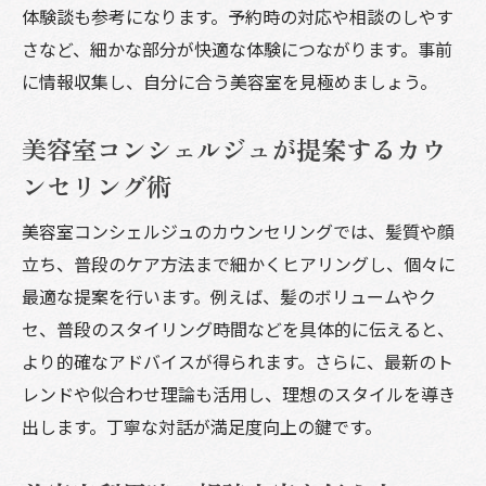
体験談も参考になります。予約時の対応や相談のしやす
美容室で理想を叶えるためのサービス選定
さなど、細かな部分が快適な体験につながります。事前
術
に情報収集し、自分に合う美容室を見極めましょう。
満足度アップには美容室での相談がカギ
美容室での相談がもたらすメリットを解説
美容室コンシェルジュが提案するカウ
美容室コンシェルジュが聞き出す理想の条
ンセリング術
件
美容室コンシェルジュのカウンセリングでは、髪質や顔
美容室で失敗しないための相談ポイント
立ち、普段のケア方法まで細かくヒアリングし、個々に
美容室利用時のコミュニケーション術
最適な提案を行います。例えば、髪のボリュームやク
美容室で叶う満足度アップの秘訣
セ、普段のスタイリング時間などを具体的に伝えると、
美容室コンシェルジュが示す相談の重要性
より的確なアドバイスが得られます。さらに、最新のト
訪問理美容コンシェルジュの利用価値に迫る
レンドや似合わせ理論も活用し、理想のスタイルを導き
美容室の新サービス訪問理美容の特徴
出します。丁寧な対話が満足度向上の鍵です。
美容室コンシェルジュが担う訪問サービス