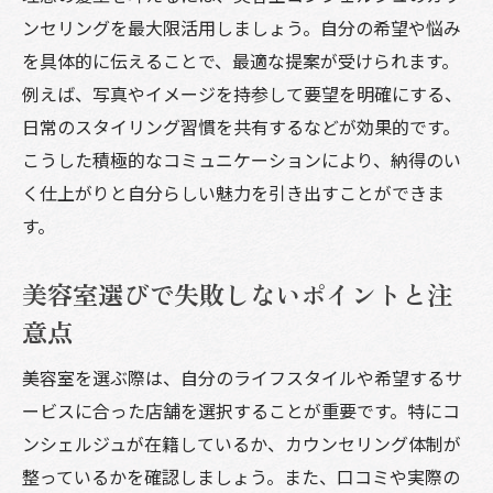
美容室体験を左右するカウンセリングの重
ンセリングを最大限活用しましょう。自分の希望や悩み
要性
を具体的に伝えることで、最適な提案が受けられます。
美容室で不安を解消する相談テクニック
例えば、写真やイメージを持参して要望を明確にする、
美容室選びで注目したいサービス内容
日常のスタイリング習慣を共有するなどが効果的です。
美容室で信頼されるコンシェルジュの特徴
こうした積極的なコミュニケーションにより、納得のい
美容室選びに迷ったら注目のサービスを活用
く仕上がりと自分らしい魅力を引き出すことができま
す。
美容室選びで重視したいポイントを解説
美容室コンシェルジュが推奨するサービス
美容室選びで失敗しないポイントと注
活用法
意点
美容室体験の満足度を高める選び方のヒン
ト
美容室を選ぶ際は、自分のライフスタイルや希望するサ
美容室の特徴を比較する際のチェック項目
ービスに合った店舗を選択することが重要です。特にコ
ンシェルジュが在籍しているか、カウンセリング体制が
美容室選びを成功に導くカウンセリング活
整っているかを確認しましょう。また、口コミや実際の
用