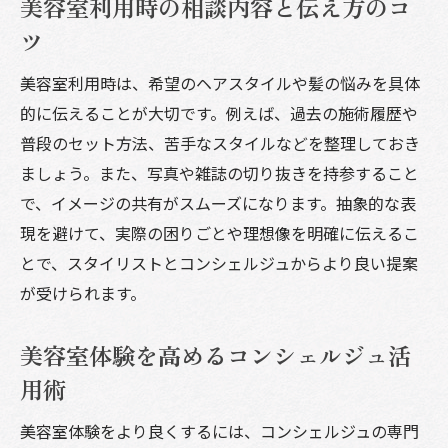
の役割
美容室利用時の相談内容と伝え方のコ
美容室を利用できない方への訪問理美容の
ツ
魅力
美容室利用時は、希望のヘアスタイルや髪の悩みを具体
美容室の枠を超えた訪問サービスの活用法
的に伝えることが大切です。例えば、過去の施術履歴や
美容室コンシェルジュによる自宅でのサポ
普段のセット方法、苦手なスタイルなどを整理しておき
ート力
ましょう。また、写真や雑誌の切り抜きを持参すること
美容室の枠を広げる訪問理美容の利用法
で、イメージの共有がスムーズになります。抽象的な表
美容室体験を変えるカウンセリングの極意
現を避けて、実際の困りごとや理想像を明確に伝えるこ
とで、スタイリストとコンシェルジュからより良い提案
美容室で大切なカウンセリングの進め方
が受けられます。
美容室コンシェルジュが重視する聞き取り
術
美容室体験を高めるコンシェルジュ活
美容室体験の質を高めるカウンセリング活
用術
用法
美容室で理想を伝えるためのコツ
美容室体験をより良くするには、コンシェルジュの専門