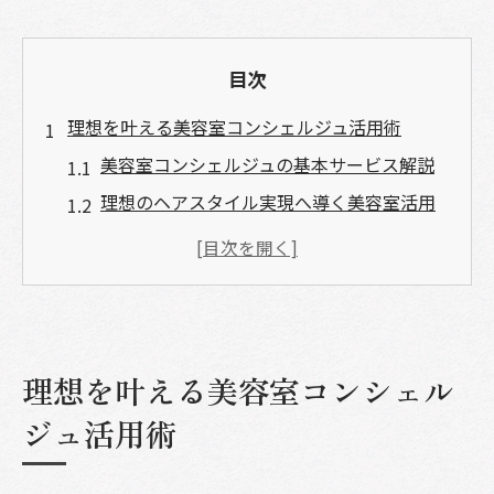
目次
理想を叶える美容室コンシェルジュ活用術
美容室コンシェルジュの基本サービス解説
理想のヘアスタイル実現へ導く美容室活用
法
美容室選びで失敗しないポイントと注意点
美容室コンシェルジュが提案するカウンセ
リング術
理想を叶える美容室コンシェル
美容室利用時の相談内容と伝え方のコツ
美容室体験を高めるコンシェルジュ活用術
ジュ活用術
自分らしさ引き出す美容室の新提案
美容室で見つける自分に合うヘアスタイル