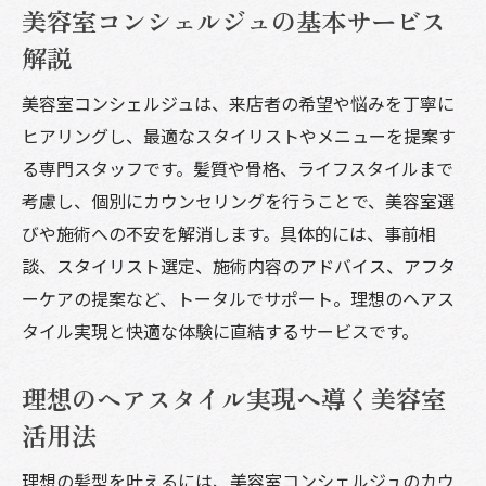
美容室コンシェルジュの基本サービス
提案
解説
美容室コンシェルジュが伝える似合わせ理
論
美容室コンシェルジュは、来店者の希望や悩みを丁寧に
ヒアリングし、最適なスタイリストやメニューを提案す
美容室で叶えるトレンドと個性の両立方法
る専門スタッフです。髪質や骨格、ライフスタイルまで
美容室体験で大切にしたいカウンセリング
考慮し、個別にカウンセリングを行うことで、美容室選
の役割
びや施術への不安を解消します。具体的には、事前相
美容室サービスの中で自分らしさを発揮す
談、スタイリスト選定、施術内容のアドバイス、アフタ
る工夫
ーケアの提案など、トータルでサポート。理想のヘアス
美容室コンシェルジュが導く満足の提案力
タイル実現と快適な体験に直結するサービスです。
快適な体験を導く美容室コンシェルジュの魅力
美容室で快適さを感じるための秘訣
理想のヘアスタイル実現へ導く美容室
美容室コンシェルジュが叶える心地よい接
活用法
客
理想の髪型を叶えるには、美容室コンシェルジュのカウ