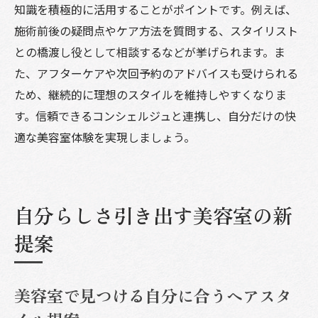
知識を積極的に活用することがポイントです。例えば、
美容室で失敗しない相談内容のまとめ方
施術前後の疑問点やケア方法を質問する、スタイリスト
美容室コンシェルジュのカウンセリング実
との橋渡し役として相談するなどが挙げられます。ま
例
た、アフターケアや次回予約のアドバイスも受けられる
納得のヘアスタイルを手に入れる秘訣とは
ため、継続的に理想のスタイルを維持しやすくなりま
美容室で納得する仕上がりを得る相談術
す。信頼できるコンシェルジュと連携し、自分だけの快
美容室コンシェルジュが提案する似合う髪
適な美容室体験を実現しましょう。
型選び
美容室体験で失敗しないポイント徹底解説
美容室の相談時間を有効活用する工夫
自分らしさ引き出す美容室の新
美容室で理想を形にするための伝え方
提案
美容室コンシェルジュと作る納得ヘアスタ
イル
美容室で見つける自分に合うヘアスタ