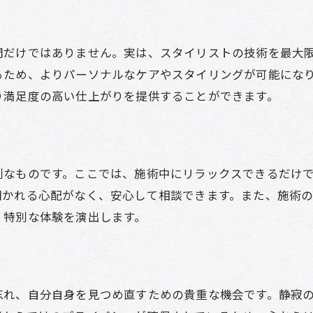
リラックスできる美容室個室の特徴
美容室個室で心落ち着く理由
間だけではありません。実は、スタイリストの技術を最大
個室美容室のリラックス空間の魅力
るため、よりパーソナルなケアやスタイリングが可能にな
り満足度の高い仕上がりを提供することができます。
美容室の個室で深い安らぎを感じる
美容室の完全個室で得られる安らぎ
完全個室美容室の心地よい安らぎ
美容室の個室がもたらす安らぎの理由
別なものです。ここでは、施術中にリラックスできるだけ
美容室の個室で感じる安心感
聞かれる心配がなく、安心して相談できます。また、施術
、特別な体験を演出します。
個室美容室で得られる心の安らぎ
美容室個室の落ち着いた雰囲気
完全個室美容室の魅力的な空間
個室美容室が提供する特別な体験
忘れ、自分自身を見つめ直すための貴重な機会です。静寂