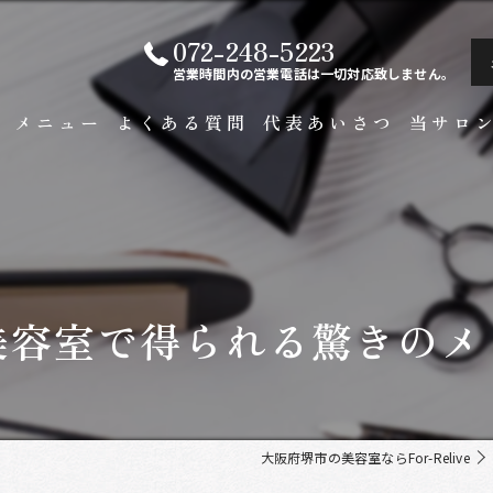
072-248-5223
営業時間内の営業電話は一切対応致しません。
ト
メニュー
よくある質問
代表あいさつ
当サロ
白髪染め
メンズ
カラー
美容室で得られる驚きのメ
ビジネス
縮毛矯正
大阪府堺市の美容室ならFor-Relive