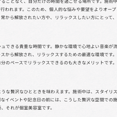
することなく、自分だけの時間を過ごせる場所です。施術
美容室の個室でリラックスできる理由
で行われます。このため、個人的な悩みや要望をよりオープ
個室美容室でプライバシーを守る
日常から解放されたい方や、リラックスしたい方にとって
美容室の個室がもたらす心地よさ
個室の美容室で過ごす贅沢な時間
美容室の個室で贅沢な時間を楽しむ
シュできる貴重な時間です。静かな環境で心地よい音楽が
個室美容室の特別な時間の過ごし方
レスから解放され、リラックスするための最適な環境です
美容室個室で心からリラックスする
自分のペースでリラックスできるのも大きなメリットです
個室美容室で過ごす優雅なひととき
美容室の個室が提供するリラクゼーション
贅沢なひとときを個室美容室で
ような贅沢なひとときを味わえます。施術中は、スタイリ
リラックスできる個室美容室の秘密
別なイベントや記念日の前には、こうした贅沢な空間での
個室美容室がもたらす究極のリラックス
所、それが個室美容室です。
美容室の個室で心地よさを体験する