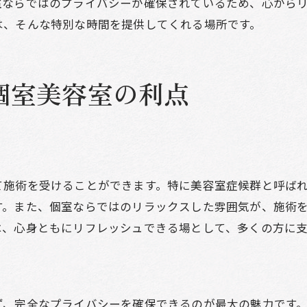
室ならではのプライバシーが確保されているため、心から
美容室の個室が提供する特別なひととき
は、そんな特別な時間を提供してくれる場所です。
個室美容室で体験する特別な時間
美容室個室で得られるスペシャル体験
特別な体験を個室美容室で楽しむ
個室美容室の利点
個室美容室の特別なエクスペリエンス
美容室の個室で特別なひとときを味わう
周囲を気にせず過ごせる美容室の個室
美容室の個室で周囲を気にせずリラックス
て施術を受けることができます。特に美容室症候群と呼ば
個室美容室でプライベートを確保する
す。また、個室ならではのリラックスした雰囲気が、施術
美容室の個室の魅力と自由さ
は、心身ともにリフレッシュできる場として、多くの方に
個室で安心して過ごせる美容室の魅力
周囲を気にしない美容室個室の過ごし方
美容室個室で自由な時間を楽しむ
ず、完全なプライバシーを確保できるのが最大の魅力です