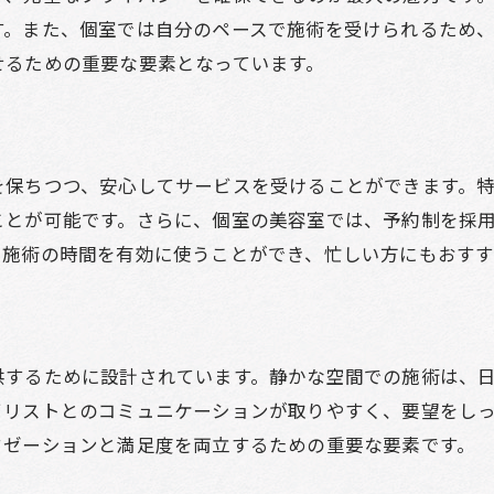
個室美容室で得られる心地よいひととき
す。また、個室では自分のペースで施術を受けられるため
美容室個室で心地よいひとときを実感
せるための重要な要素となっています。
個室美容室で過ごす心地よい時間
心地よさを感じる美容室の個室体験
美容室個室の穏やかなひととき
を保ちつつ、安心してサービスを受けることができます。
個室美容室の心地よい空間とは
ことが可能です。さらに、個室の美容室では、予約制を採
美容室の個室で安らぎを得る方法
、施術の時間を有効に使うことができ、忙しい方にもおすす
供するために設計されています。静かな空間での施術は、
イリストとのコミュニケーションが取りやすく、要望をし
クゼーションと満足度を両立するための重要な要素です。