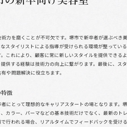
堺市で新卒が選ぶべき美容室の特長
新卒が選ぶべき美容室の基準
堺市の美容室の選び方と注意点
新卒に最適な美容室の特色
技術力を磨くことが不可欠です。堺市で新卒者が選ぶべき
堺市で選ぶべき美容室の見極め方
富なスタイリストによる指導が受けられる環境が整ってい
新卒が美容室選びで重視すべきポイント
す。これにより、顧客に常に新しいスタイルを提供できる
堺市の美容室での実際の体験談
を提供する経験は技術力の向上に繋がります。最後に、ス
共有や問題解決に役立ちます。
の特徴
卒者にとって理想的なキャリアスタートの場となります。
ト、カラー、パーマなどの基本技術だけでなく、最新のト
場で行われる場合、リアルタイムでフィードバックを受け