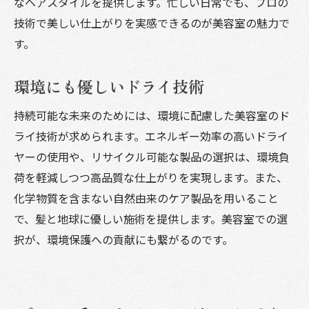
なヘアスタイルを提供します。忙しい日常でも、プロの
術とは
技術で美しい仕上がりを実感できるのが美容室の魅力で
ドライヤーの温度管理の重要性
す。
摩擦を減らす技術的工夫
環境にも優しいドライ技術
カラーリング後のダメージ対策
熱ダメージから髪を守る方法
持続可能な未来のためには、環境に配慮した美容室のド
トリートメントと併用したケア
ライ技術が求められます。エネルギー効率の高いドライ
プロフェッショナルならではのアプローチ
ヤーの使用や、リサイクル可能な製品の選択は、環境負
荷を軽減しつつ高品質な仕上がりを実現します。また、
化学物質を含まない自然由来のケア製品を用いること
で、髪と地球に優しい施術を提供します。美容室での選
択が、環境保護への貢献にも繋がるのです。