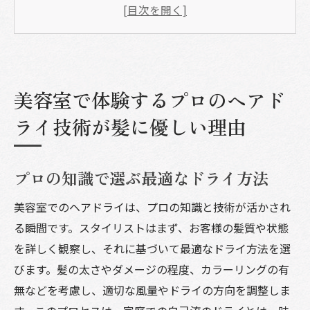
髪の健康を考慮した温度設定
頭皮マッサージでリラックス効果
髪質に合わせたケア製品の使用
時間短縮でも品質は妥協しない
美容室で体験するプロのヘアド
環境にも優しいドライ技術
プロの手によるヘアドライがもたらす素晴らし
ライ技術が髪に優しい理由
い髪の変化
艶やかさと柔らかさの復活
プロの知識で選ぶ最適なドライ方法
まとまりやすい髪への第一歩
美容室でのヘアドライは、プロの知識と技術が活かされ
ダメージ部分の修復促進
る瞬間です。スタイリストはまず、お客様の髪質や状態
しなやかで強い髪の作り方
を詳しく観察し、それに基づいて最適なドライ方法を選
湿気にも負けないスタイリング
びます。髪の太さやダメージの程度、カラーリングの有
毛先まで健康を感じる仕上がり
無などを考慮し、適切な風量やドライの方向を調整しま
美容室のヘアドライで髪の自然な美しさを引き