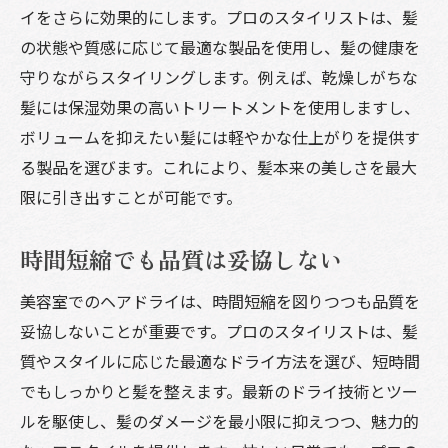
イをさらに効果的にします。プロのスタイリストは、髪
朝のスタイリングをサポート
の状態や質感に応じて最適な製品を使用し、髪の健康を
プロの技術による時短トリック
守りながらスタイリングします。例えば、乾燥しがちな
日々のケアを簡単にするおすすめ製品
髪には保湿効果の高いトリートメントを使用しますし、
ライフスタイルに合わせたケア提案
ボリュームを抑えたい髪には軽やかな仕上がりを提供す
る製品を選びます。これにより、髪本来の美しさを最大
美容室でのプロヘアドライが髪質に与える驚き
限に引き出すことが可能です。
の効果
髪質に合ったカスタムケア
時間短縮でも品質は妥協しない
プロが教える髪質別の注意点
美容室でのヘアドライは、時間短縮を図りつつも品質を
変わる手触りで実感できる効果
妥協しないことが重要です。プロのスタイリストは、髪
特殊技術で実現する髪質改善
質やスタイルに応じた最適なドライ方法を選び、短時間
根本から変わるボリューム感
でもしっかりと髪を整えます。最新のドライ技術とツー
髪質に応じたスタイリング法
ルを駆使し、髪のダメージを最小限に抑えつつ、魅力的
髪へのダメージを抑える美容室のヘアドライ技