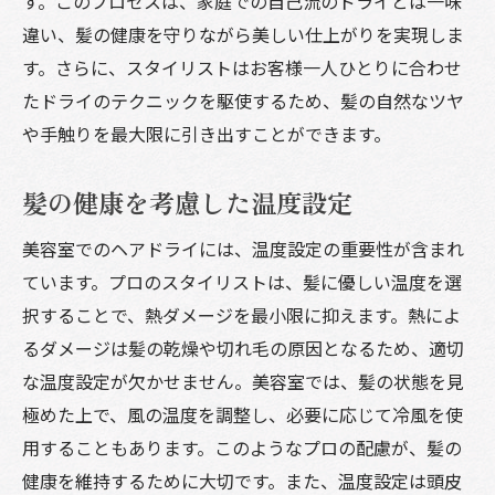
す。このプロセスは、家庭での自己流のドライとは一味
出す方法
違い、髪の健康を守りながら美しい仕上がりを実現しま
髪の個性を活かすスタイルの提案
す。さらに、スタイリストはお客様一人ひとりに合わせ
たドライのテクニックを駆使するため、髪の自然なツヤ
自然乾燥を活かしたドライ技術
や手触りを最大限に引き出すことができます。
トリートメント効果を最大限に
プロのスタイリストによるアドバイス
髪の健康を考慮した温度設定
カラーリングとの相性を重視
美容室でのヘアドライには、温度設定の重要性が含まれ
日常ケアを可能にする簡単テクニック
ています。プロのスタイリストは、髪に優しい温度を選
ヘアドライのプロ技術で髪の健康を守る美容室
択することで、熱ダメージを最小限に抑えます。熱によ
のサービス
るダメージは髪の乾燥や切れ毛の原因となるため、適切
髪質改善プランの提供
な温度設定が欠かせません。美容室では、髪の状態を見
毎日のケアをサポートする商品紹介
極めた上で、風の温度を調整し、必要に応じて冷風を使
季節に応じたドライ技術の調整
用することもあります。このようなプロの配慮が、髪の
頭皮環境を整えるプロの手法
健康を維持するために大切です。また、温度設定は頭皮