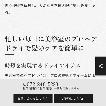
専門技術を体験し、大切な日を最大限に楽しみましょ
う。
忙しい毎日に美容室のプロヘア
ドライで髪のケアを簡単に
時短を実現するドライアイテム
美容室でのヘアドライは、プロの技術とアイテムによ
り、時短を実現します。忙しい現代人にとって、ヘアケ
072-248-5223
営業時間内の営業電話は一切対応致しません。
アにかける時間を削減しつつも、質を落とさないことは
重要です。美容室では、高性能なヘアドライヤーやブラ
お問い合わせはこちら
ご予約はこちら
シを使用し、髪に優しい温度設定と風量を細かく調整す