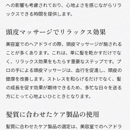
髪の長さに合わせたケア方法
への影響も考慮されており、心地よさを感じながらリラ
ックスできる時間を提供します。
エイジングケアにも対応した技術
美容室のプロ技術でヘアドライを体験手触りと
頭皮マッサージでリラックス効果
ツヤの向上
髪の内部から感じるしっとり感
美容室でのヘアドライの際、頭皮マッサージが施される
指通りが変わる髪質改善
ことが多くあります。これは、単に髪を乾かすだけでな
く、リラックス効果をもたらす重要なステップです。プ
光を受けて輝く髪の秘密
ロの手による頭皮マッサージは、血行を促進し、頭皮の
風で髪を整える新テクノロジー
健康を改善します。ストレスを和らげるだけでなく、髪
プロの手によるバランス調整
の成長を促す効果が期待できるため、多忙な日々を送る
特別な日のための仕上がり術
方にとって心地よいひとときとなります。
忙しい毎日に美容室のプロヘアドライで髪のケ
アを簡単に
髪質に合わせたケア製品の使用
時短を実現するドライアイテム
髪質に合わせたケア製品の選定は、美容室でのヘアドラ
忙しくても続けられる家庭用アドバイス