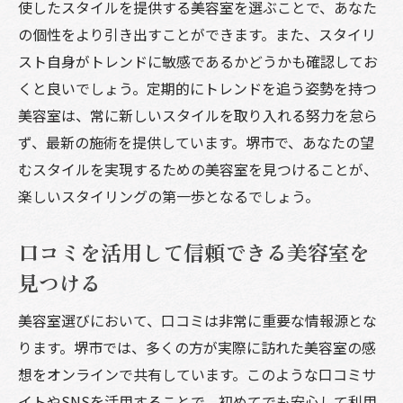
使したスタイルを提供する美容室を選ぶことで、あなた
楽しむ
の個性をより引き出すことができます。また、スタイリ
堺市の美容室で自分らしいスタイルを手に入れ
スト自身がトレンドに敏感であるかどうかも確認してお
よう
くと良いでしょう。定期的にトレンドを追う姿勢を持つ
個々の髪質に合わせたカスタマイズスタイ
美容室は、常に新しいスタイルを取り入れる努力を怠ら
ルの提案
ず、最新の施術を提供しています。堺市で、あなたの望
プロのスタイリストがアドバイスする似合
むスタイルを実現するための美容室を見つけることが、
う髪型
楽しいスタイリングの第一歩となるでしょう。
ナチュラルからエッジィまで、スタイルの
口コミを活用して信頼できる美容室を
幅広い選択肢
見つける
堺市の美容室で採用されているトレンドカ
ラー
美容室選びにおいて、口コミは非常に重要な情報源とな
ヘアスタイルとファッションのコーディネ
ります。堺市では、多くの方が実際に訪れた美容室の感
ート術
想をオンラインで共有しています。このような口コミサ
美容室でのカウンセリングで理想を叶える
イトやSNSを活用することで、初めてでも安心して利用