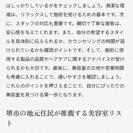
性
はしっかりしているかをチェックしましょう。清潔な環
堺市の美容室がサポートするスタイルの維
境は、リラックスして施術を受けるための基本です。次
持方法
に、スタッフの対応も重要です。親切で丁寧な接客は、
安心感を与えてくれます。また、自分の希望するスタイ
憧れのスタイルを実現するためのインスピ
ルを具体的に伝えられるか、カウンセリングの時間が設
レーション
けられているかも確認ポイントです。そして、施術に使
堺市で美容室選びを成功させるポイント
用する製品の品質やヘアケアに関するアドバイスが受け
予約前に知っておきたい美容室の情報収集
られるかも大切です。最後に、美容室の立地や営業時間
法
も考慮に入れることで、通いやすさを確認しましょう。
堺市の美容室での満足度を上げるためのア
これらのポイントを押さえることで、自分にぴったりの
ドバイス
美容室を見つける第一歩となります。
スタイルチェンジに欠かせない美容室の選
び方
堺市の地元住民が推薦する美容室リス
美容室の雰囲気が選びの決め手になる理由
ト
堺市の美容室での体験をより良くするため