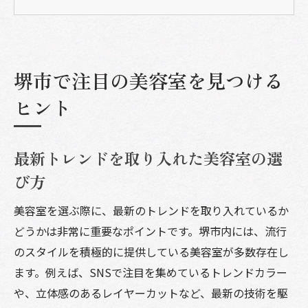
初めての美容室訪問で確認すべきポイント
堺市の地元住民が推薦する美容室リスト
オンライン予約を活用して効率的に美容室
堺市で注目の美容室を見つける
を探す
自分のライフスタイルに合った美容室の特
ヒント
徴
堺市で美容室選びがもっと楽しくなる理由
最新トレンドを取り入れた美容室の選
多様な美容室が提供する独自のサービス
び方
美容室でのリラックスした時間の過ごし方
美容室を選ぶ際に、最新のトレンドを取り入れているか
堺市の美容室が提供する最新のスタイリン
どうかは非常に重要なポイントです。堺市内には、流行
グ技術
のスタイルを積極的に提供している美容室が多数存在し
あなたに合ったスタイリストとの出会い方
ます。例えば、SNSで注目を集めているトレンドカラー
美容室で得られる新しい自分への発見
や、立体感のあるレイヤーカットなど、最新の技術を駆
堺市の美容室で季節に合わせたスタイルを