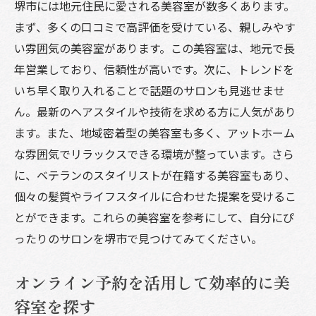
堺市には地元住民に愛される美容室が数多くあります。
に
まず、多くの口コミで高評価を受けている、親しみやす
美容室選びで大切にしたい自分のスタイル
い雰囲気の美容室があります。この美容室は、地元で長
の軸
年営業しており、信頼性が高いです。次に、トレンドを
堺市の美容室で特別なひとときを楽しむ
いち早く取り入れることで話題のサロンも見逃せませ
リラックスできる美容室の選び方
ん。最新のヘアスタイルや技術を求める方に人気があり
堺市の美容室で体験する非日常の癒し
ます。また、地域密着型の美容室も多く、アットホーム
特別な日を彩る美容室のサービス
な雰囲気でリラックスできる環境が整っています。さら
に、ベテランのスタイリストが在籍する美容室もあり、
美容室でのひとときがもたらすリフレッシ
個々の髪質やライフスタイルに合わせた提案を受けるこ
ュ効果
とができます。これらの美容室を参考にして、自分にぴ
堺市の美容室が提供するプライベート空間
ったりのサロンを堺市で見つけてみてください。
スタイルだけでなく心もリフレッシュする
美容室
オンライン予約を活用して効率的に美
美容室で堺市の魅力を体感しよう
容室を探す
堺市の文化が息づく美容室での体験