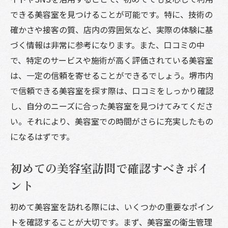
美容室選びで堺市が人気の理由とは
できる美容室を見つけることが可能です。特に、技術の
確かさや接客の質、店内の雰囲気など、実際の体験に基
堺市の美容室が誇る高品質なサービス
づく情報は非常に参考になります。また、口コミの中
地域密着型の美容室が提供する安心感
で、特定のサービスや施術が高く評価されている美容室
堺市での美容室の価格競争とお得なプラン
は、一定の信頼を寄せることができるでしょう。堺市内
リピーター続出の美容室が提供する特別な
で信頼できる美容室を探す際は、口コミをしっかり確認
体験
し、自分のニーズに合った美容室を見つけてみてくださ
堺市の美容室が生み出す流行の発信地
い。それにより、美容室での時間がさらに充実したもの
美容室でのチェンジが生活に与える影響
になるはずです。
堺市の美容室で理想のスタイルを実現
初めての美容室訪問で確認すべきポイ
スタイリストとのコミュニケーションが鍵
ント
理想のスタイルを叶えるための準備と心得
堺市の美容室での施術が生む満足感
初めて美容室を訪れる際には、いくつかの重要なポイン
プロの技術で変身するアフターケアの重要
トを確認することが大切です。まず、美容室の衛生管理