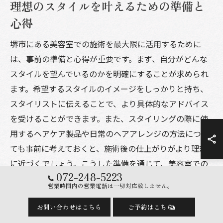
理想のスタイルを叶えるための準備と
心得
堺市にある美容室での施術を最大限に活用するために
は、事前の準備と心得が重要です。まず、自分がどんな
スタイルを望んでいるのかを明確にすることが求められ
ます。希望するスタイルのイメージをしっかりと持ち、
スタイリストに伝えることで、より具体的なアドバイス
を受けることができます。また、スタイリングの際に使
用するヘアケア製品や日常のヘアアレンジの方法につい
ても事前に考えておくと、施術後の仕上がりがより理想
に近づくでしょう。こうした準備を通じて、美容室での
072-248-5223
体験がより充実したものになります。
営業時間内の営業電話は一切対応致しません。
堺市の美容室での施術が生む満足感
お問い合わせはこちら
ご予約はこちら