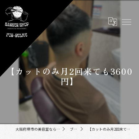
【カットのみ月2回来ても3600
円】
大阪府堺市の美容室ならFor-Relive
ブログ
【カットのみ月2回来ても3600円】