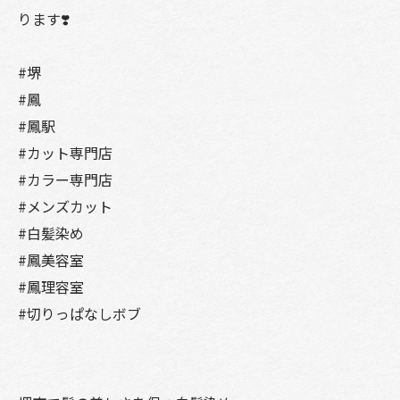
ります❣️
#堺
#鳳
#鳳駅
#カット専門店
#カラー専門店
#メンズカット
#白髪染め
#鳳美容室
#鳳理容室
#切りっぱなしボブ