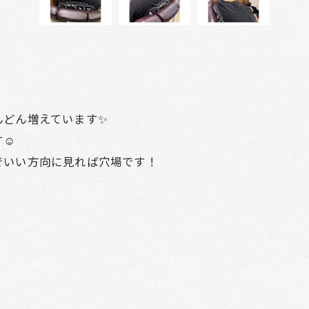
んどん増えています✨
☺️
でいい方向に見れば穴場です！