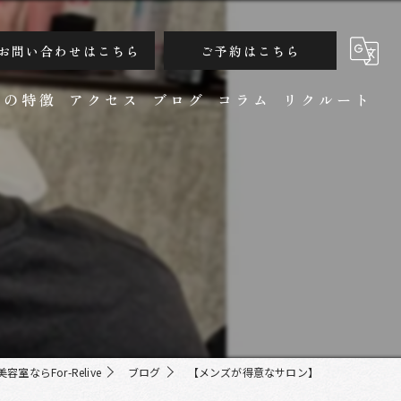
お問い合わせはこちら
ご予約はこちら
ンの特徴
アクセス
ブログ
コラム
リクルート
】
カット
室ならFor-Relive
ブログ
【メンズが得意なサロン】