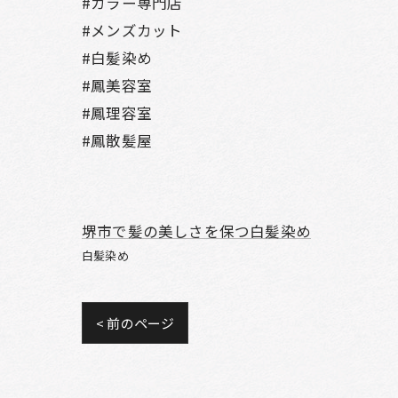
#カラー専門店
#メンズカット
#白髪染め
#鳳美容室
#鳳理容室
#鳳散髪屋
堺市で髪の美しさを保つ白髪染め
白髪染め
< 前のページ