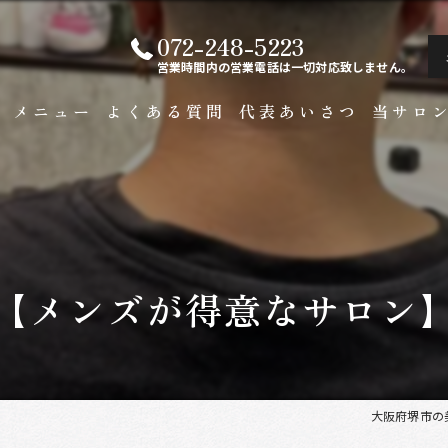
072-248-5223
営業時間内の営業電話は一切対応致しません。
ト
メニュー
よくある質問
代表あいさつ
当サロ
白髪染め
メンズ
カラー
【メンズが得意なサロン
ビジネス
縮毛矯正
大阪府堺市の美容