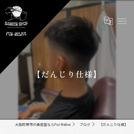
【だんじり仕様】
大阪府堺市の美容室ならFor-Relive
ブログ
【だんじり仕様】