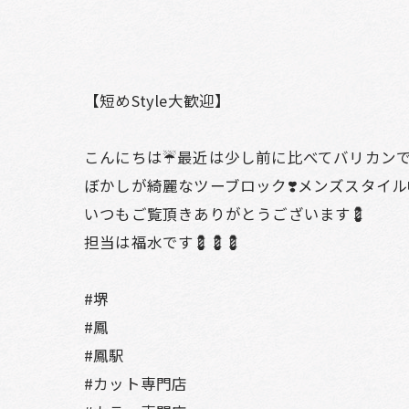
【短めStyle大歓迎】
こんにちは☔️最近は少し前に比べてバリカン
ぼかしが綺麗なツーブロック❣️メンズスタイル
いつもご覧頂きありがとうございます💈
担当は福水です💈💈💈
#堺
#鳳
#鳳駅
#カット専門店