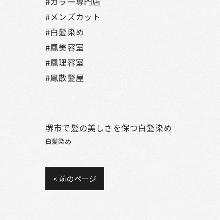
#カラー専門店
#メンズカット
#白髪染め
#鳳美容室
#鳳理容室
#鳳散髪屋
堺市で髪の美しさを保つ白髪染め
白髪染め
< 前のページ