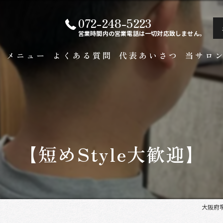
072-248-5223
営業時間内の営業電話は一切対応致しません。
ト
メニュー
よくある質問
代表あいさつ
当サロ
白髪染め
メンズ
カラー
【短めStyle大歓迎】
ビジネス
縮毛矯正
大阪府堺