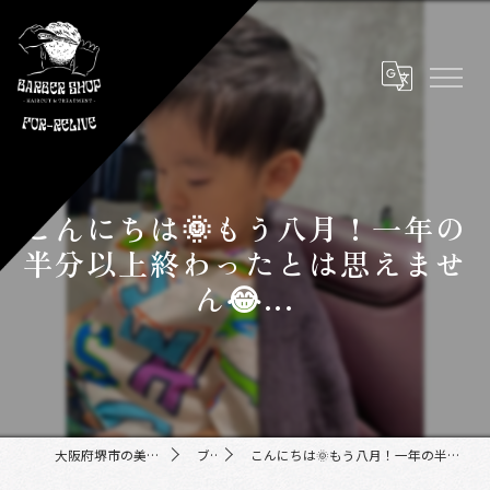
こんにちは🌞もう八月！一年の
半分以上終わったとは思えませ
ん😂...
大阪府堺市の美容室ならFor-Relive
ブログ
こんにちは🌞もう八月！一年の半分以上終わったとは思えません😂...