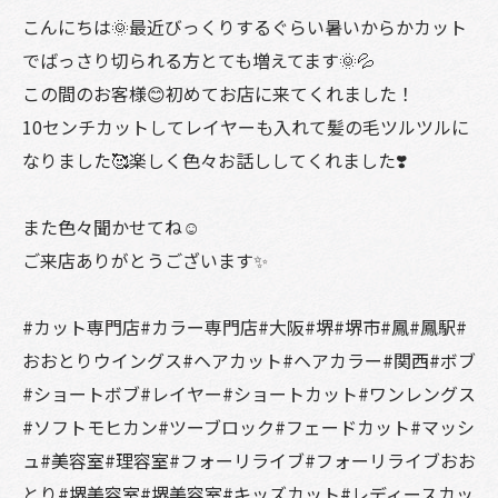
こんにちは🌞最近びっくりするぐらい暑いからかカット
でばっさり切られる方とても増えてます🌞💦
この間のお客様😊初めてお店に来てくれました！
10センチカットしてレイヤーも入れて髪の毛ツルツルに
なりました🥰楽しく色々お話ししてくれました❣️
また色々聞かせてね☺️
ご来店ありがとうございます✨
#カット専門店#カラー専門店#大阪#堺#堺市#鳳#鳳駅#
おおとりウイングス#ヘアカット#ヘアカラー#関西#ボブ
#ショートボブ#レイヤー#ショートカット#ワンレングス
#ソフトモヒカン#ツーブロック#フェードカット#マッシ
ュ#美容室#理容室#フォーリライブ#フォーリライブおお
とり#堺美容室#堺美容室#キッズカット#レディースカッ