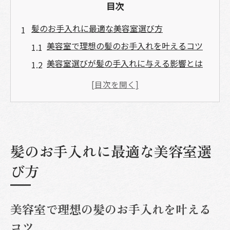
目次
髪のお手入れに最適な美容室選び方
美容室で理想の髪のお手入れを叶えるコツ
美容室選びが髪の手入れに与える影響とは
髪質に合う美容室の見極めポイント
美容室での髪のケア相談が重要な理由
髪の手入れを重視した美容室の特徴を解説
髪質に合うケア用品を美容室で提案
髪のお手入れに最適な美容室選
美容室が髪質診断で提案するケア用品の選
び方
び方
髪の手入れに最適な美容室おすすめアイテ
ム
美容室で理想の髪のお手入れを叶える
美容室で知る髪質別ケア用品のポイント解
コツ