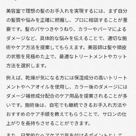
説
美容室で理想の髪のお手入れを実現するには、まず自分
美容室発信の髪の毛ケア用品活用術
の髪質や悩みを正確に把握し、プロに相談することが重
髪の毛の手入れに効くケア用品選び方
要です。髪のパサつきやうねり、カラーやパーマによる
美髪を目指す女性向けお手入れ習慣
ダメージなど、具体的な悩みを伝えることで、適切な施
美容室で教わる女性の髪の手入れ習慣
術やケア方法を提案してもらえます。美容師は髪や頭皮
美髪を育む毎日の美容室流ヘアケア方法
の状態を見極めた上で、最適なトリートメントやカット
髪の手入れ女性が実践したい習慣の工夫
方法を選択します。
美容室発女性向け髪の毛のケアポイント
例えば、乾燥が気になる方には保湿成分の高いトリート
髪の手入れの仕方女におすすめの習慣
メントやヘアオイルを使用し、カラー後のダメージには
カラー直後の髪を守る美容室ケア術
ダメージ補修成分配合のケア用品を提案されることが多
美容室でのカラー後ヘアケア手順を伝授
いです。施術後は、自宅でも継続できるお手入れ方法や
おすすめのケア手順を教えてもらうことで、サロンの仕
カラー直後に最適な美容室のケア方法
上がりを長持ちさせることができます。
髪の手入れでカラー色持ちを長く保つ秘訣
また、日常的なヘアケアで気を付けるポイントとして
美容室で実践するカラー後の髪の守り方