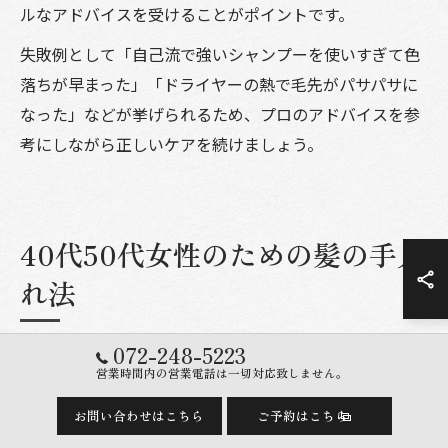
ルなアドバイスを受けることがポイントです。
失敗例として「自己流で強いシャンプーを使いすぎて色
落ちが早まった」「ドライヤーの熱で毛先がパサパサに
なった」などが挙げられるため、プロのアドバイスを参
考にしながら正しいケアを続けましょう。
40代50代女性のための髪の手入
れ法
072-248-5223
美容室で実感する40代の髪の手入れポ
営業時間内の営業電話は一切対応致しません。
イント
お問い合わせはこちら
ご予約はこちら
40代になると、髪のパサつきやうねり、ボリュームダウ