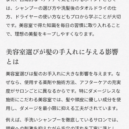
は、シャンプーの選び方や洗髪後のタオルドライの仕
カラー後の髪を守るための美容室アドバイ
方、ドライヤーの使い方などもプロから学ぶことが大切
ス
です。美容室で得た知識を毎日の習慣に取り入れること
40代50代女性のための髪の手入れ法
で、理想の美髪をキープしやすくなります。
美容室で実感する40代の髪の手入れポイン
ト
美容室選びが髪の手入れに与える影響
50代女性に必要な美容室発の美髪ケア法
とは
髪の手入れ40代女性が押さえるべき秘訣
美容室選びは髪のお手入れに大きな影響を与えます。な
髪の手入れ50代で気をつけたい美容室アド
ぜなら、使用する薬剤や施術方法、アフターケアの充実
バイス
度がサロンごとに異なるからです。特にダメージレスな
美容室で始める年齢別髪の毛ケア方法
施術にこだわる美容室では、髪や頭皮に優しい成分を使
美容室発信のヘアオイル活用テクニック
用し、ダメージを最小限に抑える工夫がされています。
美容室おすすめヘアオイルの正しい使い方
例えば、手洗いシャンプーを徹底しているサロンでは、
髪の手入れヘアオイル活用で叶う美髪のコ
頭皮への刺激を抑えながら毛穴の汚れを丁寧に落とし、