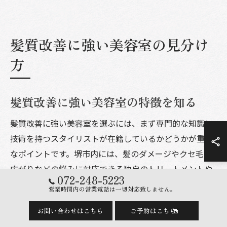
髪質改善に強い美容室の見分け
方
髪質改善に強い美容室の特徴を知る
髪質改善に強い美容室を選ぶには、まず専門的な知識と
技術を持つスタイリストが在籍しているかどうかが重要
なポイントです。堺市内には、髪のダメージやクセ毛、
広がりなどの悩みに対応できる独自のトリートメントや
072-248-5223
ケアメニューを豊富に揃えた美容室が増えています。こ
営業時間内の営業電話は一切対応致しません。
れらのサロンでは、カットやカラーだけでなく、髪質改
お問い合わせはこちら
ご予約はこちら
善専用の施術を提供することで、おしゃれな仕上がりと