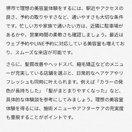
堺市で失敗しにくい美容室選びの手順
堺市で理想の美容室体験をするには、駅近やアクセスの
髪質改善に強い美容室の見分け方
良さ、予約の取りやすさなど、通いやすさも大切な条件
髪質改善に強い美容室の特徴を知る
です。忙しい方や家族で通いたい方は、近隣に駐車場が
美容室で髪質改善を実感するポイント
あるかや、営業時間の柔軟さも確認しましょう。最近は
髪悩みに合う美容室選びとカウンセリング
ウェブ予約やLINE予約に対応している美容室も増えてお
おしゃれに髪質改善できる美容室の探し方
り、スムーズな来店が可能です。
美容室選びで髪質改善を成功させる方法
さらに、髪質改善やヘッドスパ、縮毛矯正などのメニュ
納得のいく美容室を堺市で探す方法
ーが充実している店舗を選ぶと、日常的なヘアケアやリ
納得感の高い美容室探しの手順とコツ
フレッシュも同時に叶えられます。例えば「カラーの発
色が長持ちした」「髪がまとまりやすくなった」など、
堺市で満足できる美容室選びの秘訣
具体的な体験談を参考にしてみましょう。理想の美容室
おしゃれな美容室予約で注意する点
体験を得るには、施術メニューやアフターケアの充実度
美容室選びに迷った時の比較ポイント
も重視することがポイントです。
理想の美容室に出会うための情報収集法