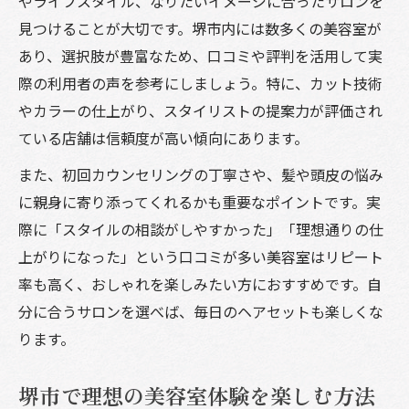
やライフスタイル、なりたいイメージに合ったサロンを
美容室選びで後悔しないヒントを押さえる
見つけることが大切です。堺市内には数多くの美容室が
おしゃれを追求するなら堺市の美容室へ
あり、選択肢が豊富なため、口コミや評判を活用して実
堺市の美容室で実現するおしゃれヘアの秘
際の利用者の声を参考にしましょう。特に、カット技術
訣
やカラーの仕上がり、スタイリストの提案力が評価され
おしゃれ重視派におすすめの美容室特徴
ている店舗は信頼度が高い傾向にあります。
美容室選びで垢抜けスタイルを目指す方法
また、初回カウンセリングの丁寧さや、髪や頭皮の悩み
美容室で叶える周囲と差がつくおしゃれ感
に親身に寄り添ってくれるかも重要なポイントです。実
おしゃれな美容室の技術とサービスの魅力
際に「スタイルの相談がしやすかった」「理想通りの仕
美容室選びを失敗しないための秘訣
上がりになった」という口コミが多い美容室はリピート
率も高く、おしゃれを楽しみたい方におすすめです。自
美容室選びで失敗しないチェックポイント
分に合うサロンを選べば、毎日のヘアセットも楽しくな
カット技術に強い美容室の見分け方とは
ります。
おしゃれな美容室を事前に見極めるコツ
美容室選びで重要な口コミの活用法
堺市で理想の美容室体験を楽しむ方法