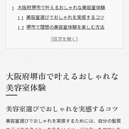
大阪府堺市で叶えるおしゃれな美容室体験
美容室選びでおしゃれを実感するコツ
堺市で理想の美容室体験を楽しむ方法
おしゃれな美容室の雰囲気を重視する理由
美容室で叶える最新トレンドヘアの魅力
美容室選びが印象を左右するポイント
自分にぴったり合う美容室選びのコツ
大阪府堺市で叶えるおしゃれな
美容室選びは髪質と悩みに合わせるべき理
由
美容室体験
自分に合う美容室を見極めるカウンセリン
グの活用法
美容室選びでおしゃれを実感するコツ
おしゃれ度が上がる美容室の探し方とは
美容室選びでおしゃれを実感するためには、自分の髪質
口コミから美容室を選ぶ際の注意点