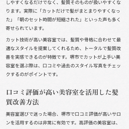
しやすくなるだけでなく、髪質そのものが扱いやすくな
堺市の美容室が叶える最旬トレンドヘアの
ります。実際に「カットだけで髪がまとまりやすくなっ
魅力
た」「朝のセット時間が短縮された」といった声も多く
カットとケアが両立する美容室選びのチェ
寄せられています。
ック項目
カット技術が高い美容室では、髪質や骨格に合わせて最
高品質な美容室サービスで髪の悩みを解決
適なスタイルを提案してくれるため、トータルで髪質改
する方法
善を実感できるのが特徴です。堺市でカットが上手い美
口コミで選ぶ美容室の活用術と満足度アッ
容室を選ぶ際は、口コミや過去のスタイル写真をチェッ
プ法
クするのがポイントです。
口コミ評価が高い美容室を活用した髪
質改善方法
美容室選びで迷った場合、堺市で口コミ評価が高いサロ
ンを活用するのは非常に有効です。高評価の美容室は、