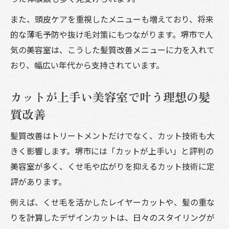
美容室で叶える大人女性向け髪質改善とケ
また、頭皮ケアを重視したメニューも増えており、将来
ア術
的な薄毛予防や抜け毛対策にもつながります。堺市で人
上品なヘアスタイルを提案する美容室の選
気の美容室は、こうした髪質改善メニューに力を入れて
び方
おり、幅広い年代から支持されています。
美容室で得られるリラックス体験と美髪の
秘訣
カットが上手い美容室で叶う理想の髪
堺市の美容室で楽しむ大人女性のヘアケア
質改善
時間
髪質改善はトリートメントだけでなく、カット技術も大
カットが上手い美容室で大人女性の魅力を
きく影響します。堺市には「カットが上手い」と評判の
引き出す
美容室が多く、くせ毛や広がりを抑えるカット技術に定
理想の髪へ導く堺市美容室の魅力と活用ポイン
評があります。
ト
例えば、くせ毛を活かしたレイヤーカットや、髪の重な
美容室活用で理想の髪質を手に入れるコツ
りを計算したデザインカットは、日々のスタイリングが
紹介