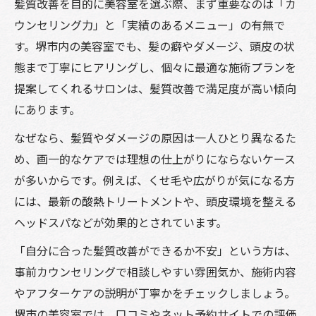
髪質改善を目的に美容室を選ぶ際、まず重要なのは「カ
髪施術
ウンセリング力」と「実績のあるメニュー」の有無で
高級感あふれる美容室で楽しむ贅沢ヘアケ
す。堺市内の美容室でも、髪の癖やダメージ、頭皮の状
ア体験
態まで丁寧にヒアリングし、個々に最適な施術プランを
提案してくれるサロンは、髪質改善で満足度が高い傾向
美容室スタッフが教える美髪を保つコツと
にあります。
ポイント
メンズも通いやすい堺市のヘアケア充実美
なぜなら、髪質やダメージの原因は一人ひとり異なるた
容室とは
め、画一的なケアでは理想の仕上がりにならないケース
が多いからです。例えば、くせ毛や広がりが気になる方
くせ毛ケアも安心できる美容室選びの秘訣
には、最新の酸熱トリートメントや、頭皮環境を整える
くせ毛対応が得意な美容室の選び方を伝授
ヘッドスパなどが効果的とされています。
カットが上手い美容室でくせ毛の悩みを解
消
「自分に合った髪質改善ができるか不安」という方は、
事前カウンセリングで相談しやすい雰囲気か、施術内容
髪質改善ができる美容室のくせ毛ケア体験
やアフターケアの説明が丁寧かをチェックしましょう。
談
堺市の美容室では、口コミやネット予約サイトでの評価