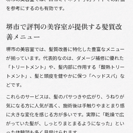
美容室スタッフが語るくせ毛対策とヘアケ
を参考にするのも有効です。
ア法
堺市でくせ毛カットが上手い美容室の特徴
堺市で評判の美容室が提供する髪質改
口コミ評価で見るヘアケア充実の堺市美容室
善メニュー
美容室選びで役立つ口コミ評価のポイント
堺市の美容室では、髪質改善に特化した豊富なメニュー
堺市で人気の美容室が支持される理由を分
が揃っています。代表的なのは、ダメージ補修に優れた
析
「トリートメント」や、髪内部に作用する「酸熱トリー
カットが上手い美容室の口コミから学ぶ選
トメント」、髪と頭皮を健やかに保つ「ヘッドスパ」な
び方
どです。
美容室利用者の声に学ぶヘアケア充実サロ
これらのサービスは、髪のパサつきや広がり、うねりが
ン
気になる方に人気が高く、施術後は手触りやまとまり感
メンズも満足する美容室の口コミ傾向を解
に大きな変化を感じる方が多いです。実際に「乾燥で広
説
がっていた髪が、しっとりまとまるようになった」とい
大人女性におすすめの堺市美容室活用法
った体験談も多く見受けられます。