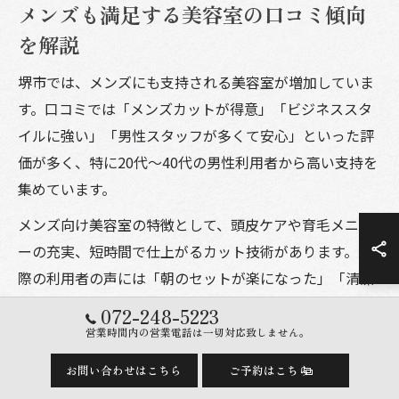
メンズも満足する美容室の口コミ傾向
を解説
堺市では、メンズにも支持される美容室が増加していま
す。口コミでは「メンズカットが得意」「ビジネススタ
イルに強い」「男性スタッフが多くて安心」といった評
価が多く、特に20代〜40代の男性利用者から高い支持を
集めています。
メンズ向け美容室の特徴として、頭皮ケアや育毛メニュ
ーの充実、短時間で仕上がるカット技術があります。実
際の利用者の声には「朝のセットが楽になった」「清潔
感のある仕上がりで満足」といった具体的な感想が多く
072-248-5223
見られます。また、堺市内のランキングや人気店では、
営業時間内の営業電話は一切対応致しません。
男性専用スペースやプライベート感のある空間が好評で
お問い合わせはこちら
ご予約はこちら
す。