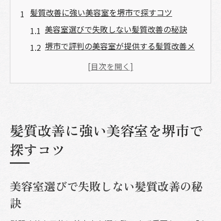
髪質改善に強い美容室を堺市で探すコツ
美容室選びで失敗しない髪質改善の秘訣
堺市で評判の美容室が提供する髪質改善メ
ニュー
カットが上手い美容室で叶う理想の髪質改
善
口コミ評価が高い美容室を活用した髪質改
善方法
髪質改善に強い美容室を堺市で
髪質改善重視の美容室を堺市で賢く見つけ
探すコツ
る方法
上質なヘアケア体験が叶う堺市の美容室
美容室選びで失敗しない髪質改善の秘
美容室で受けられる上質なヘアケアの魅力
訣
を解説
堺市の美容室が提案するダメージケアと美