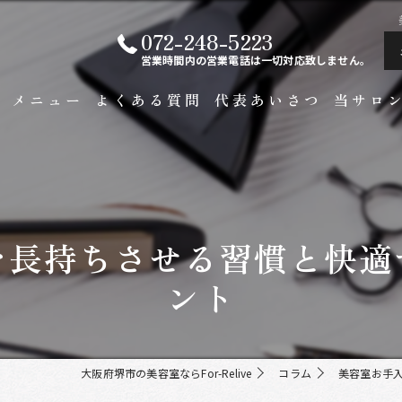
072-248-5223
営業時間内の営業電話は一切対応致しません。
ト
メニュー
よくある質問
代表あいさつ
当サロ
白髪染め
メンズ
を長持ちさせる習慣と快適
カラー
ント
ビジネス
縮毛矯正
大阪府堺市の美容室ならFor-Relive
コラム
美容室お手