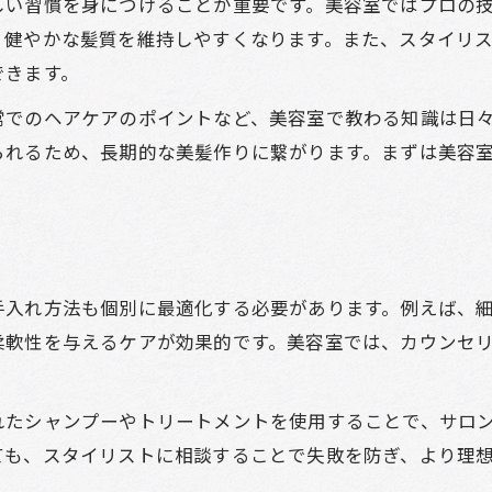
しい習慣を身につけることが重要です。美容室ではプロの
美容室頻度と日常ケアのベストバランス
、健やかな髪質を維持しやすくなります。また、スタイリ
美容室お手入れで叶う健康美髪の秘訣
できます。
美容室お手入れが導く美髪作りの秘訣
常でのヘアケアのポイントなど、美容室で教わる知識は日
健康美髪には美容室施術が必須の理由
られるため、長期的な美髪作りに繋がります。まずは美容
美容室のプロが伝授する髪質改善法
美容室習慣で実感する髪の変化と効果
美容室お手入れならではの特別ケア
美髪維持には季節ごとのケア方法を工夫
手入れ方法も個別に最適化する必要があります。例えば、
美容室で季節ごとに変えるお手入れ法
柔軟性を与えるケアが効果的です。美容室では、カウンセ
美髪維持に必要な季節別美容室ケア
季節の変化に合わせた美容室利用術
れたシャンプーやトリートメントを使用することで、サロ
美容室の提案で乗り切る季節の髪悩み
ても、スタイリストに相談することで失敗を防ぎ、より理
美容室お手入れで四季のトラブル対策