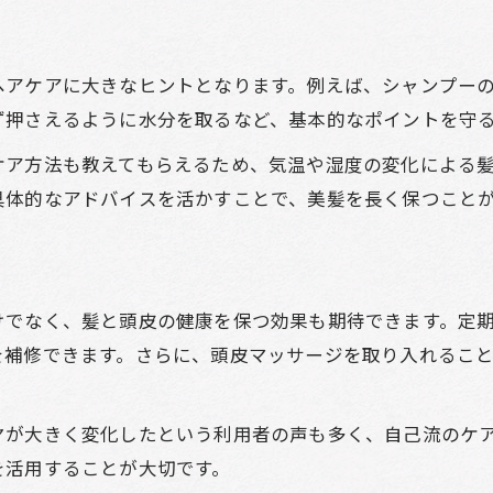
美容室で心地よく過ごすためのマナー集
美容室で気をつけたい快適マナーとは
ヘアケアに大きなヒントとなります。例えば、シャンプー
美容室利用時の理想的な会話の姿勢
ず押さえるように水分を取るなど、基本的なポイントを守
美容室でタブーとされる話題は避けよう
ケア方法も教えてもらえるため、気温や湿度の変化による
美容室お手入れ中のマナーで好印象に
具体的なアドバイスを活かすことで、美髪を長く保つこと
美容室スタッフとの信頼関係の築き方
お手入れ派が意識したいサロン訪問術
美容室お手入れ派の予約時ポイント
けでなく、髪と頭皮の健康を保つ効果も期待できます。定
美容室で伝えるべき髪悩みの整理法
を補修できます。さらに、頭皮マッサージを取り入れるこ
美容室のおすすめ頻度を賢く選ぶ方法
美容室訪問時に意識したい注意点
ヤが大きく変化したという利用者の声も多く、自己流のケ
美容室活用でお手入れ効率を高めるコツ
を活用することが大切です。