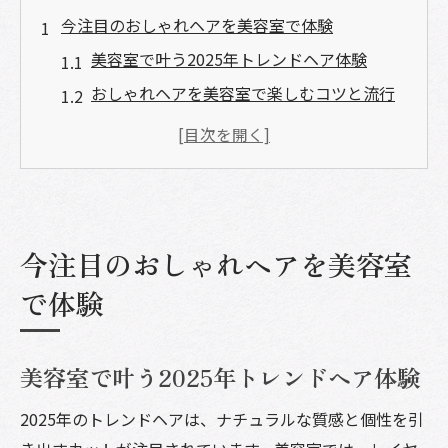
今注目のおしゃれヘアを美容室で体験
美容室で叶う2025年トレンドヘア体験
おしゃれヘアを美容室で楽しむコツと流行
美容室選びで流行りヘアスタイルを実現
SNSで話題の美容室おしゃれヘアの魅力
美容室で人気のヘアスタイルをチェック
美容室選びで理想の髪型を叶えるコツ
今注目のおしゃれヘアを美容室
美容室で理想の髪型に近づく選び方の秘訣
で体験
美容室選びはヘアスタイル満足度の鍵
人気美容室の選び方で失敗しないポイント
美容室口コミ活用でおしゃれヘアを実現
美容室で叶う2025年トレンドヘア体験
トレンド重視の美容室選びと相談のコツ
2025年のトレンドヘアは、ナチュラルな質感と個性を引
流行りの髪型も自分らしく美容室で提案