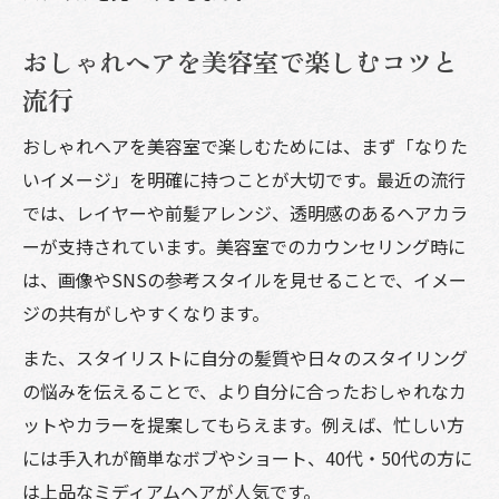
年代別の人気ヘアを美容室で再現するコツ
美容室で失敗しないヘアカット相談術
おしゃれヘアを美容室で楽しむコツと
美容室で満足できるカット相談のポイント
流行
美容室で失敗しないためのカウンセリング
おしゃれヘアを美容室で楽しむためには、まず「なりた
術
いイメージ」を明確に持つことが大切です。最近の流行
おしゃれヘアを叶える美容室相談のコツ
では、レイヤーや前髪アレンジ、透明感のあるヘアカラ
美容室で希望を伝えるヘアカット相談法
ーが支持されています。美容室でのカウンセリング時に
美容室で納得の仕上がりを得る相談術
は、画像やSNSの参考スタイルを見せることで、イメー
そのおしゃれヘア、あなたに本当に似合う？
ジの共有がしやすくなります。
美容室で似合うおしゃれヘアを見極める方
また、スタイリストに自分の髪質や日々のスタイリング
法
の悩みを伝えることで、より自分に合ったおしゃれなカ
美容室で自分らしさ重視のヘア選びポイン
ットやカラーを提案してもらえます。例えば、忙しい方
ト
には手入れが簡単なボブやショート、40代・50代の方に
美容室で理想と似合う髪型の違いを知る
は上品なミディアムヘアが人気です。