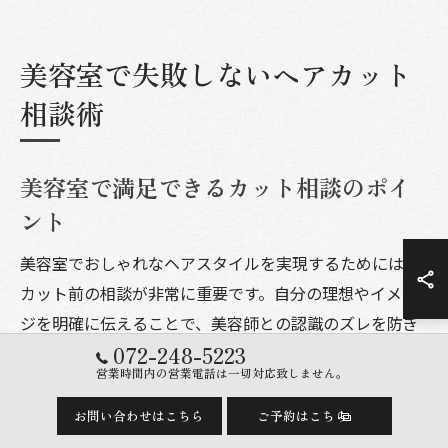
美容室で失敗しないヘアカット
相談術
美容室で満足できるカット相談のポイ
ント
美容室でおしゃれなヘアスタイルを実現するためには、
カット前の相談が非常に重要です。自分の理想やイメー
ジを明確に伝えることで、美容師との認識のズレを防ぎ
072-248-5223
やすくなります。たとえば、SNSで見つけた好みのヘア
営業時間内の営業電話は一切対応致しません。
スタイル画像や、過去に気に入った髪型の写真を持参す
ることで、より具体的なイメージ共有が可能です。
お問い合わせはこちら
ご予約はこちら