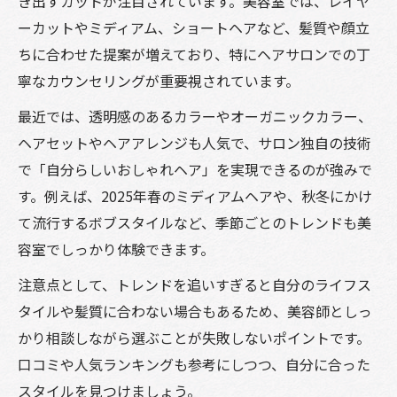
き出すカットが注目されています。美容室では、レイヤ
美容室で流行りの髪型を自分らしく仕上げ
ーカットやミディアム、ショートヘアなど、髪質や顔立
る
ちに合わせた提案が増えており、特にヘアサロンでの丁
おしゃれヘアは美容室で個性を引き出す提
寧なカウンセリングが重要視されています。
案を
最近では、透明感のあるカラーやオーガニックカラー、
美容室で自分に合うトレンドヘアの選び方
ヘアセットやヘアアレンジも人気で、サロン独自の技術
美容室で得意なスタイリストの提案術とは
で「自分らしいおしゃれヘア」を実現できるのが強みで
美容室で流行りのヘアも自分に似合う工夫
す。例えば、2025年春のミディアムヘアや、秋冬にかけ
人気ランキングで見る2025年ヘアスタイル
て流行するボブスタイルなど、季節ごとのトレンドも美
容室でしっかり体験できます。
美容室で人気の2025年ヘアスタイル傾向
美容室おすすめ人気髪型ランキングを解説
注意点として、トレンドを追いすぎると自分のライフス
タイルや髪質に合わない場合もあるため、美容師としっ
ヘアスタイル人気ランキングと美容室活用
かり相談しながら選ぶことが失敗しないポイントです。
法
口コミや人気ランキングも参考にしつつ、自分に合った
2025年注目ヘアは美容室で叶うトレンド
スタイルを見つけましょう。