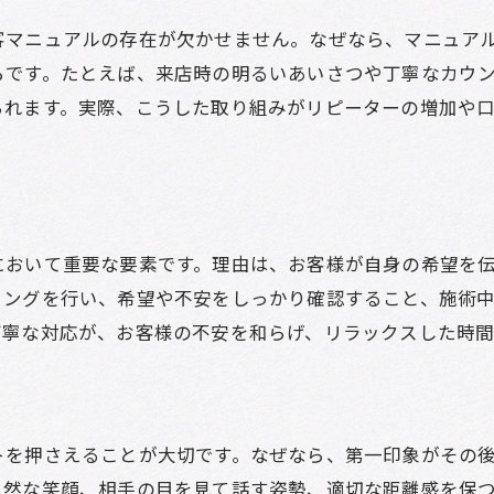
美容室での挨拶やマナーで印象アップ
客マニュアルの存在が欠かせません。なぜなら、マニュア
美容室接客で心がけたい丁寧な対応法
らです。たとえば、来店時の明るいあいさつや丁寧なカウ
会話が弾む美容室でのコミュニケーション術
られます。実際、こうした取り組みがリピーターの増加や
美容室の接客で会話を楽しむポイント
美容室で話しかけやすい雰囲気作りとは
美容室接客で会話が苦手でも安心できる方法
美容室でリラックスできる会話のコツ
において重要な要素です。理由は、お客様が自身の希望を
美容師との信頼関係を深める接客会話術
リングを行い、希望や不安をしっかり確認すること、施術
丁寧な対応が、お客様の不安を和らげ、リラックスした時間
美容室接客マナーの基本をおさらいしよう
美容室接客マニュアルで学ぶ基本マナー
美容室で守るべき接客マナーのポイント
美容室接客で意識したい丁寧な言葉遣い
トを押さえることが大切です。なぜなら、第一印象がその
美容室の接客で大切なマナーを解説
自然な笑顔、相手の目を見て話す姿勢、適切な距離感を保