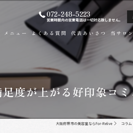
072-248-5223
営業時間内の営業電話は一切対応致しません。
ト
メニュー
よくある質問
代表あいさつ
当サロ
白髪染め
メンズ
カラー
満足度が上がる好印象コミ
ビジネス
縮毛矯正
大阪府堺市の美容室ならFor-Relive
コラム