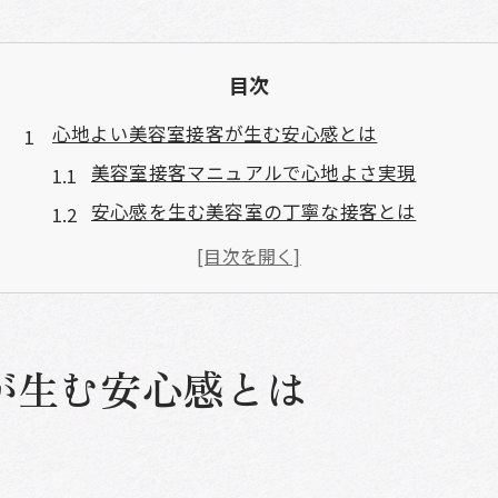
目次
心地よい美容室接客が生む安心感とは
美容室接客マニュアルで心地よさ実現
安心感を生む美容室の丁寧な接客とは
美容室で印象が変わる接客のポイント
美容室の接客が安心感につながる理由
美容室で安心できる接客の大切さを解説
第一印象アップに効く美容室での振る舞い
が生む安心感とは
美容室で好印象を与える振る舞いのコツ
美容室接客で第一印象を良くする習慣
美容室で意識したい身だしなみと表情