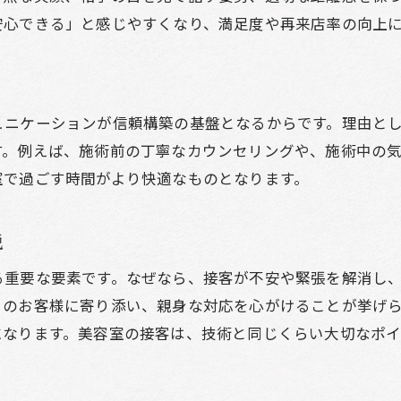
安心できる」と感じやすくなり、満足度や再来店率の向上
美容室で喜ばれる接客マナーの実例紹介
美容師が心がける言葉遣いの秘密を解説
美容室接客で役立つ言葉遣いの基本
美容室で丁寧な言葉遣いを意識する理由
ュニケーションが信頼構築の基盤となるからです。理由と
す。例えば、施術前の丁寧なカウンセリングや、施術中の
美容師が実践する接客用語の選び方
室で過ごす時間がより快適なものとなります。
美容室接客で心を伝える言葉遣い術
美容室で失敗しない言葉遣いのコツ
説
接客で満足度を高めるコツを体験談から学ぶ
美容室接客の体験談に学ぶ満足度向上術
る重要な要素です。なぜなら、接客が不安や緊張を解消し
りのお客様に寄り添い、親身な対応を心がけることが挙げ
美容室で実感した接客マナーの効果とは
になります。美容室の接客は、技術と同じくらい大切なポイ
美容室で満足度が上がる接客の具体例
美容室接客でお客様が喜ぶ工夫を紹介