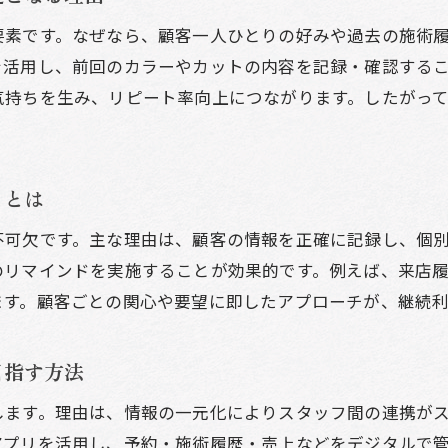
美容室の予約・売上管理をアプリで簡単にする方法
要素です。なぜなら、顧客一人ひとりの好みや過去の施術
美容室業務の自動化をアプリで実現するポイント
を活用し、前回のカラーやカットの内容を記録・確認する
美容室顧客管理アプリの選び方と導入効果
気持ちを生み、リピート率向上につながります。したがっ
美容室の顧客情報共有をアプリでスムーズにする
顧客管理ソフトを導入するメリットと選び方
トとは
美容室顧客管理ソフト導入で得られる主なメリット
美容室向け顧客管理ソフトの選定ポイントとは
不可欠です。主な理由は、顧客の情報を正確に記録し、個
ランキングで選ぶ美容室顧客管理ソフトの特徴
のリマインドを実施することが効果的です。例えば、来店
ます。顧客ごとの関心や要望に即したアプローチが、継続
美容室のコスト削減に役立つ顧客管理ソフト活用法
美容室顧客管理ソフト無料版と有料版の違い
目指す方法
美容室で失敗しない顧客管理ソフト導入ガイド
個人サロンでも安心の顧客管理エクセル活用術
します。理由は、情報の一元化によりスタッフ間の連携が
美容室の顧客管理エクセル無料活用の基本手順
アプリを活用し、予約・施術履歴・売上などをデジタルで