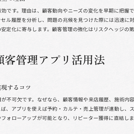
顧客情報をもとにしたサービス向上の秘訣
有効です。理由は、顧客動向やニーズの変化を早期に把握
美容室の顧客情報分析で満足度アップを実現する
ンセル履歴を分析し、問題の兆候を見つけた際には迅速に
美容室顧客管理でサービス提案を最適化する方法
の安定化に寄与します。顧客管理の強化はリスクヘッジの第
顧客データ活用が美容室のリピーター増加に有効
美容室の顧客要望を反映したサービス改善のコツ
美容室顧客管理ソフトで個別対応力を高める秘訣
顧客管理アプリ活用法
美容室の顧客管理で失客を防ぐサービス設計
サロン経営を支える顧客データ管理のコツ
美容室の顧客管理が売上安定に導く理由とは
実現するコツ
美容室顧客管理ソフトで経営分析を強化する方法
用が不可欠です。なぜなら、顧客情報や来店履歴、施術内
顧客データ管理が美容室の集客力を高める要因
えば、アプリを使えば予約・カルテ・売上管理が連動し、
美容室のデータ活用で経営リスクを減らす手法
やフォローアップが可能となり、リピーター獲得に直結し
美容室顧客管理でスタッフ管理も効率化できる
。