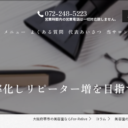
072-248-5223
営業時間内の営業電話は一切対応致しません。
ト
メニュー
よくある質問
代表あいさつ
当サロ
白髪染め
メンズ
カラー
率化しリピーター増を目指
ビジネス
縮毛矯正
大阪府堺市の美容室ならFor-Relive
コラム
美容室