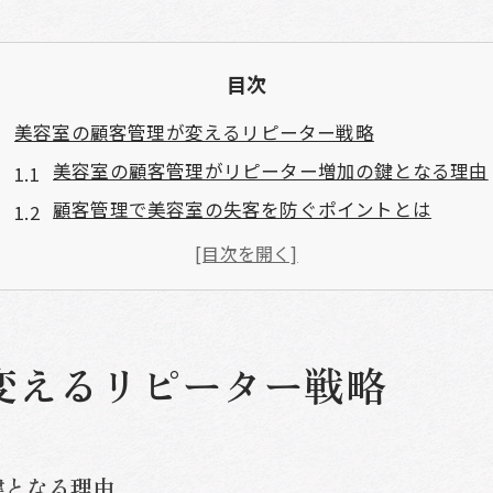
目次
美容室の顧客管理が変えるリピーター戦略
美容室の顧客管理がリピーター増加の鍵となる理由
顧客管理で美容室の失客を防ぐポイントとは
効率的な美容室顧客管理で安定経営を目指す方法
美容室の顧客情報活用でサービス提案を最適化
美容室の顧客満足度向上とリピート率の関係性
顧客管理が美容室の経営リスク低減に役立つ理由
変えるリピーター戦略
業務効率化に役立つ顧客管理アプリ活用法
美容室顧客管理アプリで業務効率化を実現するコツ
無料の美容室顧客管理アプリ活用術まとめ
鍵となる理由