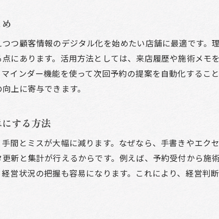
美容室の顧客データ管理がリピーター増加に直結
リピーター増加へ導く美容室管理の実践ポイント
とめ
美容室顧客管理改善でリピーターを獲得する方法
えつつ顧客情報のデジタル化を始めたい店舗に最適です。
顧客管理システムで美容室経営を安定させる秘訣
る点にあります。活用方法としては、来店履歴や施術メモ
美容室の顧客管理がリピート率向上に与える影響
リマインダー機能を使って次回予約の提案を自動化するこ
の向上に寄与できます。
美容室の失客を防ぐ顧客管理の実践的対策
美容室経営における顧客管理の重要性と課題
単にする方法
美容室顧客管理でリピーター増を実現するステップ
、手間とミスが大幅に減ります。なぜなら、手書きやエク
タ更新と集計が行えるからです。例えば、予約受付から施
、経営状況の把握も容易になります。これにより、経営判