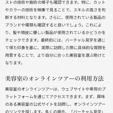
ストの技術や施術の様子も確認できます。特に、カット
バーチャルとリアルの融合による新たな価
やカラーの技術を映像で見ることで、スキルの高さを判
値
断する材料となります。さらに、使用されている製品の
バーチャル見学を利用した美容室選びのメリッ
ブランドや種類も確認すると良いでしょう。これによ
ト
り、髪や頭皮に優しい製品が使用されているかどうかを
時間と交通費の節約
チェックできます。最終的には、バーチャル見学を通じ
複数の美容室を手軽に比較
て得た印象を基に、実際に訪問した際に具体的な質問を
用意することで、より自分に合った美容室を選ぶ助けと
自宅から気軽にサロンをチェック
なります。
多忙な日常における便利な選択肢
事前にスタッフの雰囲気を確認
美容室のオンラインツアーの利用方法
予算に合った美容室の選び方
美容室のオンラインツアーは、ウェブサイトや専用のプ
美容室のバーチャル見学で得られるリアルな情
ラットフォームを通じてアクセスできます。まず、興味
報
のある美容室の公式サイトを訪問し、オンラインツアー
施術プロセスの詳細解説
のリンクを探します。多くの場合、「バーチャル見学」