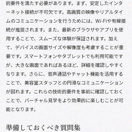
的要件を満たす必要があります。まず、安定したインタ
ける
ーネット接続が不可欠です。高画質の映像やリアルタイ
自分のスタイルに合うサロンの選び方
ムのコミュニケーションを行うためには、Wi-Fiや有線接
施術プランの事前確認
続が推奨されます。また、最新のブラウザやアプリを使
特別なイベントやキャンペーン情報
用することで、スムーズな体験が保証されます。加え
て、デバイスの画面サイズや解像度も考慮することが重
バーチャル見学での予約特典の有無
要です。スマートフォンやタブレットでも利用可能です
個性豊かなサロンを見つける
が、大きな画面であればあるほど、詳細を確認しやすく
理想のスタッフとの出会い
なります。さらに、音声通話やチャット機能を活用する
美容室の選択におけるバーチャル見学の活用法
ことで、美容室スタッフとの円滑なコミュニケーション
バーチャル見学を他の選択肢と組み合わせ
が図れます。これらの技術的要件を事前に確認しておく
る
ことで、バーチャル見学をより効果的に楽しむことが可
友人や家族と一緒に比較する方法
能となります。
オンライン予約との連携方法
準備しておくべき質問集
サロンの評判を事前に確かめる