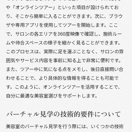
サロンの設備と清潔度の確認
や「オンラインツアー」といった項目が設けられてお
スタッフの対応とサービススタイル
り、そこから簡単に入ることができます。次に、ブラウ
使用製品の説明と選び方
ザや専用アプリを使用してツアーを開始します。ここ
リアルな口コミとの比較
で、サロンの各エリアを360度映像で確認し、施術ルー
バーチャルツアーでの注意点
ムや待合スペースの様子を細かく見ることができます。
このプロセスは、実際に足を運ぶことなく、サロンの雰
バーチャル見学で美容室の雰囲気を事前に確認
囲気やサービス内容を事前に知る上で非常に便利です。
する方法
また、ツアー中に気になる点をメモし、後日直接問い合
サロンの内装とデザインの確認
わせることで、より具体的な情報を得ることも可能で
施術中の雰囲気を感じ取る
す。このように、オンラインツアーを活用することで、
リラックスできる環境かどうかの判断
自分に最適な美容室選びをサポートします。
音楽と照明の演出をチェック
スタッフの対応を視覚的に確認
バーチャル見学の技術的要件について
実際に訪れた人のフィードバック活用
美容室のバーチャル見学を行う際には、いくつかの技術
美容室のバーチャル見学で理想のサロンを見つ