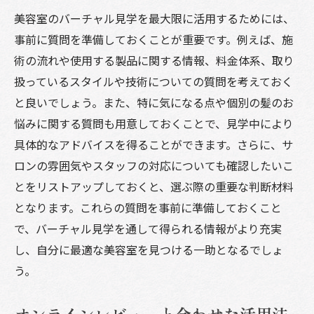
複数回のバーチャル見学の実施
美容室のバーチャル見学を最大限に活用するためには、
バーチャル見学後の評価基準の設定
事前に質問を準備しておくことが重要です。例えば、施
バーチャル見学で自分に合った美容室を見極め
術の流れや使用する製品に関する情報、料金体系、取り
る
扱っているスタイルや技術についての質問を考えておく
と良いでしょう。また、特に気になる点や個別の髪のお
施術内容の詳細に注目
悩みに関する質問も用意しておくことで、見学中により
美容室の価値観と自分のニーズの一致
具体的なアドバイスを得ることができます。さらに、サ
スタッフの対応とプロ意識の確認
ロンの雰囲気やスタッフの対応についても確認したいこ
サロンの雰囲気と自分の好みの一致
とをリストアップしておくと、選ぶ際の重要な判断材料
実際の施術例を参考にする
となります。これらの質問を事前に準備しておくこと
バーチャルと実店舗のギャップを理解
で、バーチャル見学を通して得られる情報がより充実
し、自分に最適な美容室を見つける一助となるでしょ
う。
オンラインレビューと合わせた活用法