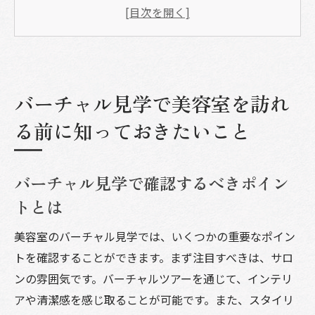
は
美容室のオンラインツアーの利用方法
バーチャル見学の技術的要件について
準備しておくべき質問集
バーチャル見学で美容室を訪れ
オンラインレビューと合わせた活用法
バーチャル見学を最大限に活用するコツ
る前に知っておきたいこと
美容室のバーチャル見学がもたらす新しい体験
とは
バーチャル見学で確認するべきポイン
臨場感あふれるサロン体験
トとは
リアルタイムでのスタッフとのコミュニケ
ーション
美容室のバーチャル見学では、いくつかの重要なポイン
トを確認することができます。まず注目すべきは、サロ
バーチャル見学での特別プラン紹介
ンの雰囲気です。バーチャルツアーを通じて、インテリ
新しい顧客体験の創出
アや清潔感を感じ取ることが可能です。また、スタイリ
美容室の最新トレンドを体感する