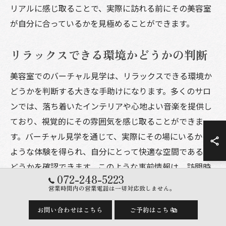
リアルに感じ取ることで、実際に訪れる前にその美容室
が自分に合っているかを見極めることができます。
リラックスできる環境かどうかの判断
美容室でのバーチャル見学は、リラックスできる環境か
どうかを判断する大きな手助けになります。多くのサロ
ンでは、落ち着いたインテリアや心地よい音楽を提供し
ており、視覚的にその雰囲気を感じ取ることができま
す。バーチャル見学を通じて、実際にその場にいるかの
ような体験を得られ、自分にとって快適な空間であるか
どうかを確認できます。このような事前情報は、訪問時
072-248-5223
の安心感に繋がります。
営業時間内の営業電話は一切対応致しません。
音楽と照明の演出をチェック
お問い合わせはこちら
ご予約はこちら