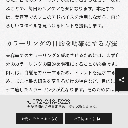
ぶことで、毎日のヘアケアも楽になります。本記事で
は、美容室でのプロのアドバイスを活用しながら、自分
らしいスタイルを見つけるヒントを提供します。
カラーリングの目的を明確にする方法
美容室でのカラーリングを成功させるためには、まず自
分のカラーリングの目的を明確にすることが必要です。
例えば、白髪をカバーするため、トレンドを追求するた
め、または髪の印象を変えるだけの場合など、目的によ
って適したカラーリングが異なります。そのためには美
容師との十分なカウンセリングが重要です。美容師に自
072-248-5223
分の希望を伝え、彼らの専門知識を活用することで、満
営業時間内の営業電話は一切対応致しません。
足のいく髪色を手に入れることができます。また、目的
お問い合わせはこちら
ご予約はこちら
を明確にすることで、カラーリングの持続性やメンテナ