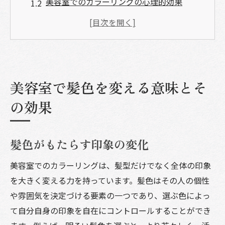
美容室でのカラーリングの心理的効果
カラーリングが与えるプロフェッショナル
な印象
髪色と自己表現の関係
美容室でのカラーリングによる自信の向上
美容室で髪色を変える意味とそ
髪色の変化がライフスタイルに与える影響
トレンドを取り入れた美容室カラーリングの魅
の効果
力
最新トレンドを押さえたカラーリングの選
髪色がもたらす印象の変化
び方
美容室でのカラーリングは、髪型だけでなく全体の印象
季節ごとのトレンドカラーの特徴
を大きく変える力を持っています。髪色はその人の個性
トレンドカラーが似合う髪質とは
や雰囲気を決定づける要素の一つであり、選ぶ色によっ
美容室でのトレンドカラーの提案方法
て自分自身の印象を自在にコントロールすることができ
トレンドと個性を融合させたカラーリング