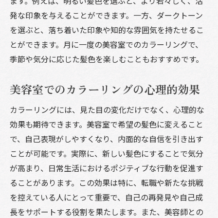
ます。例えば、明るい髪色を選ぶと、より若々しく、活
美容室で流行を取り入れるメリット
発な印象を与えることができます。一方、ダークトーン
美容室でのカラーリングがもたらす日常の変化
を選ぶと、落ち着いた印象や知的な雰囲気を持たせるこ
カラーリング後の日常ケアの方法
とができます。月に一度の美容室でのカラーリングで、
季節や気分に応じた髪色を楽しむこともおすすめです。
髪色によるファッションの変化と楽しみ方
カラーリングが及ぼす仕事での印象変化
美容室でのカラーリングの心理的効果
プライベートでの変化と楽しみ方
美容室で変わる日常のルーチン
カラーリングには、見た目の変化だけでなく、心理的な
効果も期待できます。美容室で希望の髪色に変えること
カラーリング後の新しい自分との出会い
で、自己表現がしやすくなり、内面的な自信を引き出す
人気の美容室カラーリングスタイルとその特徴
ことが可能です。実際に、新しい髪色にすることで気分
オフィス向けの落ち着いたカラーリング
が高まり、日常生活におけるポジティブな行動を促進す
休日に楽しめる鮮やかなカラーリング
ることがあります。この効果は特に、転職や新たな挑戦
ナチュラルな印象を与えるトーン
を控えている人にとって重要で、自己の再発見や自己成
トレンドに敏感な人向けの大胆なカラー
長をサポートする役割を果たします。また、美容師との