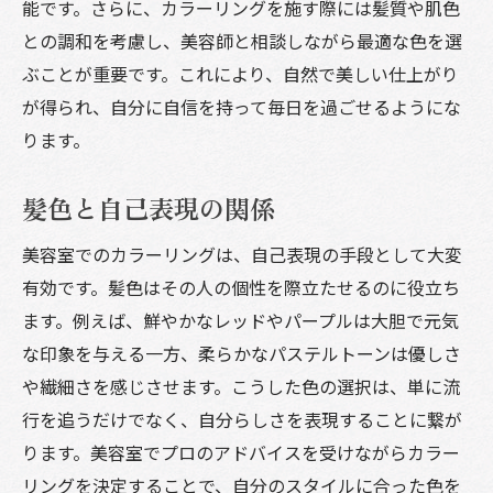
太い髪の人向けのカラーの選び方
能です。さらに、カラーリングを施す際には髪質や肌色
との調和を考慮し、美容師と相談しながら最適な色を選
ダメージヘアを考慮したカラーリング
ぶことが重要です。これにより、自然で美しい仕上がり
美容室でのヘアケアと色持ちの関係
が得られ、自分に自信を持って毎日を過ごせるようにな
髪質改善を目的としたカラーリング
ります。
美容室でのカラーリングを長持ちさせる方法
日常ケアで色持ちを良くするコツ
髪色と自己表現の関係
カラーリング後の洗髪方法
美容室でのカラーリングは、自己表現の手段として大変
美容室でおすすめのヘアケア商品
有効です。髪色はその人の個性を際立たせるのに役立ち
紫外線から髪を守る対策
ます。例えば、鮮やかなレッドやパープルは大胆で元気
カラーリング後のトリートメントの重要性
な印象を与える一方、柔らかなパステルトーンは優しさ
美容室での定期的なメンテナンス
や繊細さを感じさせます。こうした色の選択は、単に流
美容室のプロが教えるトレンドカラーの楽しみ
行を追うだけでなく、自分らしさを表現することに繋が
方
ります。美容室でプロのアドバイスを受けながらカラー
リングを決定することで、自分のスタイルに合った色を
美容室でのプロのアドバイスを受けるメリ