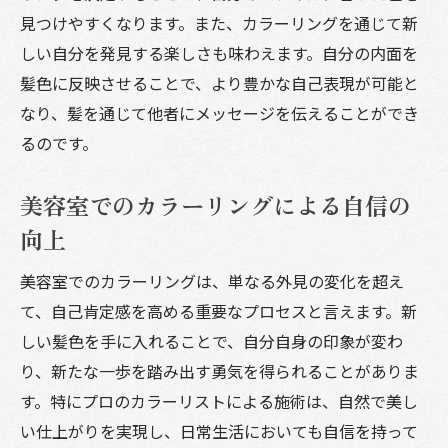
見つけやすくなります。また、カラーリングを通じて新
ット
しい自分を発見する楽しさも味わえます。自分の内面を
トレンドカラーの挑戦の仕方
髪色に反映させることで、より豊かな自己表現が可能と
季節ごとのトレンドカラーを楽しむ方法
なり、髪を通じて他者にメッセージを伝えることができ
プロが教えるカラーの組み合わせテクニッ
るのです。
ク
美容室でのトレンドカラーの似合わせ術
美容室でのカラーリングによる自信の
トレンドカラーを取り入れた新しい自分探
向上
し
美容室でのカラーリングは、単なる外見の変化を超え
て、自己肯定感を高める重要なプロセスと言えます。新
しい髪色を手に入れることで、自分自身の印象が変わ
り、新たな一歩を踏み出す勇気を得られることがありま
す。特にプロのカラーリストによる施術は、自然で美し
い仕上がりを実現し、日常生活においても自信を持って