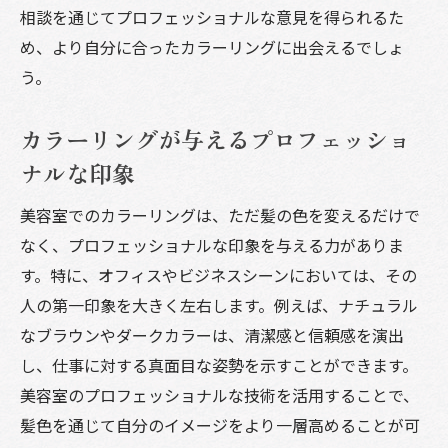
美容室で選ぶグラデーションカラーの特徴
相談を通じてプロフェッショナルな意見を得られるた
め、より自分に合ったカラーリングに出会えるでしょ
ヘアスタイルと色のベストコンビネーショ
う。
ン
美容室で失敗しないカラーリングの選び方
カラーリングが与えるプロフェッショ
美容室でのカウンセリングの重要性
ナルな印象
肌色に合わせたカラーリングの選択
ライフスタイルにフィットする髪色
美容室でのカラーリングは、ただ髪の色を変えるだけで
なく、プロフェッショナルな印象を与える力がありま
カラーリングの目的を明確にする方法
す。特に、オフィスやビジネスシーンにおいては、その
美容師とのコミュニケーションの取り方
人の第一印象を大きく左右します。例えば、ナチュラル
美容室での施術前の確認事項
なブラウンやダークカラーは、清潔感と信頼感を演出
髪質を考慮した美容室カラーリングのおすすめ
し、仕事に対する真面目な姿勢を示すことができます。
髪質に応じた適切なカラーリング技術
美容室のプロフェッショナルな技術を活用することで、
細い髪に合う繊細なカラーリング
髪色を通じて自分のイメージをより一層高めることが可