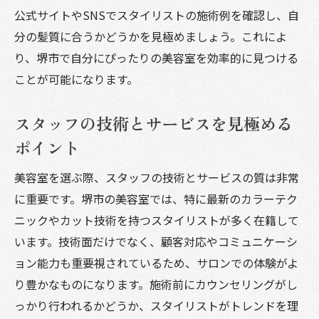
ナチュラルスタイルを得意とするサロン紹
公式サイトやSNSでスタイリストの施術例を確認し、自
介
分の髪質に合うかどうかを見極めましょう。これによ
髪質を活かしたナチュラルヘアの提案
り、堺市で自分にぴったりの美容室を効率的に見つける
美容室でのナチュラルヘアケア方法
ことが可能になります。
ナチュラルスタイルを長持ちさせる秘訣
季節に合わせたナチュラルスタイルの選び
スタッフの技術とサービスを見極める
方
ポイント
個性を引き出す堺市の美容室カラーテクニック
美容室を選ぶ際、スタッフの技術とサービスの質は非常
とは
に重要です。堺市の美容室では、特に最新のカラーテク
パーソナルカラー診断の重要性
ニックやカット技術を持つスタイリストが多く在籍して
トレンドを取り入れたカラーテクニック
います。技術面だけでなく、顧客対応やコミュニケーシ
髪のダメージを抑えるカラー方法
ョン能力も重要視されているため、サロンでの体験がよ
カラーチェンジで個性を表現するコツ
り豊かなものになります。施術前にカウンセリングがし
っかり行われるかどうか、スタイリストがトレンドを理
サロンでのカラー相談の流れ