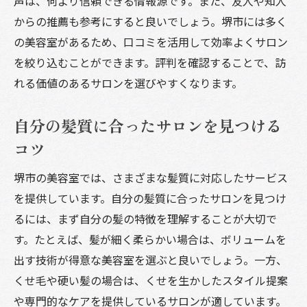
声は、何より信頼できる情報源です。また、友人や知人
最新トレンドを取り入れたスタイリング技
からの推薦も参考にすると良いでしょう。堺市には多く
術
の美容室があるため、口コミを活用して効率よくサロン
美容室初心者必見！堺市で自分に合うサロンの
を絞り込むことができます。評判を確認することで、訪
探し方
れる価値のあるサロンを選びやすくなります。
初めての美容室選びの流れ
自分の髪質に合ったサロンを見つける
初心者におすすめのサロンの特徴
コツ
美容室体験を楽しむためのポイント
堺市の美容室でのカウンセリングの重要性
堺市の美容室では、さまざまな髪質に対応したサービス
スタイリストとのコミュニケーション術
を提供しています。自分の髪質に合ったサロンを見つけ
予算に合わせたサロン選びの方法
るには、まず自分の髪の特徴を理解することが大切で
す。たとえば、髪が細く柔らかい場合は、ボリュームを
堺市の美容室が提供するナチュラルスタイルと
出す技術が得意な美容室を選ぶと良いでしょう。一方、
その魅力
くせ毛や硬い髪の場合は、くせを生かしたスタイル提案
自然なヘアスタイルが人気の理由
や専門的なケアを提供しているサロンが適しています。