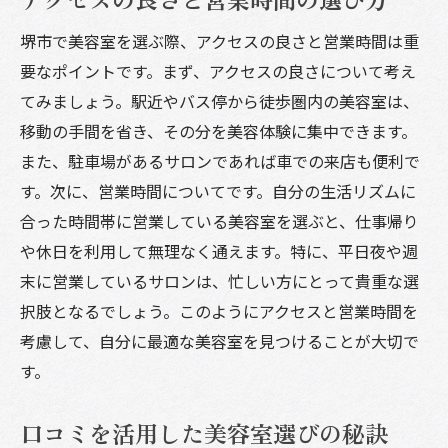
堺市の美容イベントとその詳細
堺市で美容室を選ぶ際、アクセスの良さと営業時間は重
旬のトレンドを取り入れるヒント
要なポイントです。まず、アクセスの良さについて考え
美容師が教えるトレンドの見極め方
てみましょう。駅近やバス停から徒歩圏内の美容室は、
堺市の美容室で自分らしさを表現するためのコ
移動の手間を省き、その分を美容体験に集中できます。
ツ
また、駐車場があるサロンであれば車での来店も便利で
自分の個性を活かしたスタイル提案
す。次に、営業時間についてです。自分の生活リズムに
美容師と一緒にスタイルを作る方法
合った時間帯に営業している美容室を選ぶと、仕事帰り
オリジナルスタイルを探るカウンセリング
や休日を利用して無理なく通えます。特に、平日夜や週
髪型で自分を表現するためのアドバイス
末に営業しているサロンは、忙しい方にとって貴重な選
サロンでの自己表現の幅を広げる技術
択肢となるでしょう。このようにアクセスと営業時間を
考慮して、自分に最適な美容室を見つけることが大切で
美容室でのスタイルチェンジの決断法
す。
口コミを活用した美容室選びの秘訣