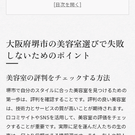
自分の髪質に合ったサロンを見つけるコツ
スタッフの技術とサービスを見極めるポイ
ント
料金プランとメニューの確認方法
大阪府堺市の美容室選びで失敗
アクセスの良さと営業時間の選び方
口コミを活用した美容室選びの秘訣
しないためのポイント
堺市で話題の美容室が提案する最新トレンドス
タイル
美容室の評判をチェックする方法
今季注目のヘアスタイルとは
堺市で自分のスタイルに合った美容室を見つけるための
堺市で人気のカラーリングテクニック
第一歩は、評判を確認することです。評判の良い美容室
トレンドを取り入れたヘアカットの特徴
は、技術力とサービスの質が高いことが期待されます。
美容室が提供する季節ごとのおすすめスタ
口コミサイトやSNSを活用して、美容室の評価をチェッ
イル
クすることが重要です。実際に足を運んだ人たちの生の
オーダーメイドスタイルの提案方法