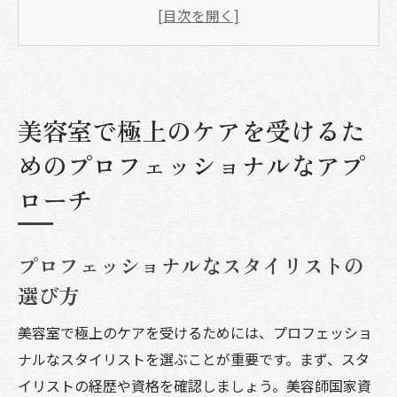
方
最新のヘアケア技術とトレンド
髪質に合わせたオーダーメイドケアの重要
性
美容室で得られるリラクゼーション効果
美容室で極上のケアを受けるた
美容室でのカウンセリング方法とその効果
めのプロフェッショナルなアプ
長期的なヘアケアプランの立て方
ローチ
美容室で求めるべき総合ケアの重要性
髪と頭皮の健康を守るための総合ケア
プロフェッショナルなスタイリストの
美容室で提供される多様なメニュー
選び方
総合ケアがもたらす美と健康のバランス
美容室でのヘアケアとスキンケアのシナジ
美容室で極上のケアを受けるためには、プロフェッショ
ー
ナルなスタイリストを選ぶことが重要です。まず、スタ
イリストの経歴や資格を確認しましょう。美容師国家資
ストレス解消とリラックス効果の追求