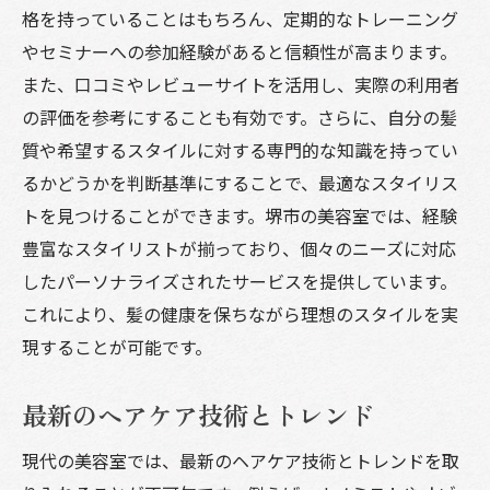
格を持っていることはもちろん、定期的なトレーニング
総合ケアのための美容室選びのポイント
やセミナーへの参加経験があると信頼性が高まります。
美容室でのトリートメントと頭皮ケアで健康な
また、口コミやレビューサイトを活用し、実際の利用者
髪を手に入れる方法
の評価を参考にすることも有効です。さらに、自分の髪
ヘアトリートメントの種類と効果
質や希望するスタイルに対する専門的な知識を持ってい
頭皮ケアの重要性とその方法
るかどうかを判断基準にすることで、最適なスタイリス
美容室で受けるべき定期的なトリートメン
トを見つけることができます。堺市の美容室では、経験
ト
豊富なスタイリストが揃っており、個々のニーズに対応
自宅でのケアと美容室でのケアの違い
したパーソナライズされたサービスを提供しています。
頭皮マッサージの効果と方法
これにより、髪の健康を保ちながら理想のスタイルを実
現することが可能です。
トリートメントと頭皮ケアの組み合わせ方
美容室のスキンケアメニューで内外から美を追
最新のヘアケア技術とトレンド
求する
美肌を目指すためのスキンケアメニュー
現代の美容室では、最新のヘアケア技術とトレンドを取