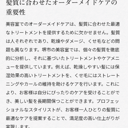
髪質に合わせたオーダーメイドケアの
堺市の美容室で提供される最新ケア技術
重要性
プロフェッショナルな美容室で受けるべきトー
美容室でのオーダーメイドケアは、髪質に合わせた最適
タルケアの魅力
なトリートメントを提供するために欠かせません。髪質
プロフェッショナルな美容室の選び方
は人それぞれであり、乾燥やダメージ、くせ毛などの問
総合ケアで得られる美と健康のメリット
題も異なります。堺市の美容室では、個々の髪質を徹底
美容室でのトータルケアの流れ
的に分析し、それに基づいたトリートメントやケアメニ
専門家によるカウンセリングの重要性
ューを提供しています。例えば、乾燥しやすい髪には保
美容室でのケアと自宅ケアの組み合わせ方
湿効果の高いトリートメントを、くせ毛にはストレート
トータルケアで自信を取り戻す方法
ニングやカールの維持を助けるケアを行います。これに
美容室でのスキンケアとトリートメントで自信
より、お客様は自分にぴったりのケアを受けることがで
を取り戻す方法
き、美しい髪を長期間保つことができます。プロフェッ
ショナルなスタイリストが、お客様一人ひとりの髪質に
スキンケアとヘアケアの相乗効果
最適なケアを提案することで、満足度の高い仕上がりが
美容室での定期的なメンテナンスの重要性
実現します。