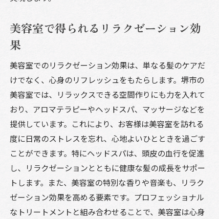
プロフェッショナルなアドバイスを活かす
自信につながる美容室でのケアの方法
美容室で得られるリラクゼーション効
美容室でのリラクゼーション効果を最大限
果
に活用する
美容室でのリラクゼーション効果は、単なる髪のケアだ
美容室でのケアを日常生活に取り入れる方
けでなく、心身のリフレッシュをもたらします。堺市の
法
美容室では、リラックスできる空間作りにも力を入れて
堺市の美容室が提供するプロフェッショナルな
おり、アロマテラピーやヘッドスパ、マッサージなどを
ケアの全貌
提供しています。これにより、お客様は美容室を訪れる
堺市の美容室の特徴と魅力
度に日常のストレスを忘れ、心地よいひとときを過ごす
堺市の美容室で受けられる最新ケアメニュ
ことができます。特にヘッドスパは、頭皮の血行を促進
ー
し、リラクゼーションとともに健康な髪の成長をサポー
堺市の美容室での実際の施術例
トします。また、美容室の特別な香りや音楽も、リラク
堺市の美容室でのプロフェッショナルなス
ゼーション効果を高める要素です。プロフェッショナル
タッフ
なトリートメントと組み合わせることで、美容室は心身