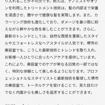
り入れることが不可欠です。例えば、ナノミストやオゾ
フェイシャルマッサージの効果とその方法
ンを利用したトリートメント技術は、髪の内部まで栄養
美容室で提供される最新のスキンケア技術
を浸透させ、艶やかで健康な髪を実現します。また、カ
内側からの美を引き出す栄養とスキンケア
ラーリング技術も進化しており、ダメージを最小限に抑
プロフェッショナルなスキンケア製品の選
えながら鮮やかな色を楽しむことができます。さらに、
び方
最新のトレンドとしては、自然な質感を重視したスタイ
美容室でのスキンケアと日常のケアのバラ
ルやエフォートレスなヘアスタイルが人気です。堺市の
ンス
美容室でも、こうした最新技術とトレンドを取り入れ、
堺市の美容室で体験できるトータルケアとは
お客様一人ひとりに合ったヘアケアを提供しています。
堺市のおすすめ美容室一覧
これにより、美容室でのケアが単なる日常の一部ではな
堺市の美容室で受けられるトータルケアメ
く、特別な体験として楽しめるようになります。プロフ
ニュー
ェッショナルなスタイリストと最新技術を駆使した堺市
の美容室で、トータルケアを受けることで、見た目だけ
堺市の美容室でのリアルな体験談
でなく内面からも美しさを追求することができます。
地域密着型のサービスとその魅力
堺市で求めるべき美容室の条件