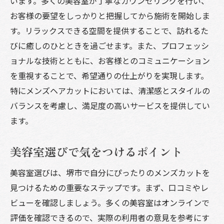
います。多くの美容室が丁寧なカウンセリングを行い、
堺市のメンズ美容室で見つける自分だけのスタ
お客様の要望をしっかりと把握してから施術を開始しま
イル
す。リラックスできる空間を提供することで、訪れるた
個性を引き出すスタイル提案
びに癒しのひとときを過ごせます。また、プロフェッシ
オーダーメイドのカットサービス
ョナルな技術とともに、お客様とのコミュニケーション
流行を取り入れたカット技術
を重視することで、希望通りの仕上がりを実現します。
あなたに合ったスタイルの見つけ方
特にメンズヘアカットにおいては、清潔感とスタイルの
美容室でのカウンセリングの重要性
バランスを考慮し、満足度の高いサービスを提供してい
スタイリングのアフターケア方法
ます。
美容室選びで気をつけるポイント
美容室選びは、堺市で自分にぴったりのメンズカットを
見つけるための重要なステップです。まず、口コミやレ
ビューを確認しましょう。多くの美容室はオンラインで
評価を確認できるので、実際の利用者の意見を参考にす