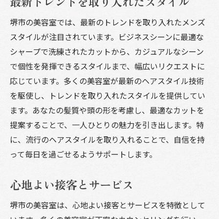
最新トレンドを取り入れたスタイル
通い続けたい理由とは
リピーターが多い秘密
堺市の美容室では、最新のトレンドを取り入れたメンズ
スタイルが注目されています。ビジネスシーンに最適な
堺市の人気サロンランキング
シャープで洗練されたカットから、カジュアルなシーン
コスパの良い美容室紹介
で個性を発揮できるスタイルまで、幅広いリクエストに
特典やキャンペーン情報
応じています。多くの美容室が最新のヘアスタイル技術
体験者の声を参考にする
を駆使し、トレンドを取り入れたスタイルを提供してい
堺市の人気メンズ美容室でスッキリと変身
ます。あなたの髪質や頭の形を考慮し、最適なカットを
短髪スタイルの魅力
提案することで、一人ひとりの魅力を引き出します。特
整えられた清潔感あるカット
に、流行のヘアスタイルを取り入れることで、自信を持
ビフォーアフターの実例紹介
って毎日を過ごせるようサポートします。
手入れが楽なメンズカット
心地よい接客とサービス
スッキリ見せるスタイリングテクニック
堺市の人気美容室のこだわり
堺市の美容室は、心地よい接客とサービスを特徴として