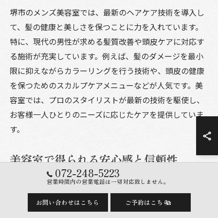
堺市のメンズ美容室では、最新のヘアケア技術を導入し
て、髪の健康と美しさを保つことに力を入れています。
特に、現代の男性が求める髪質改善や頭皮ケアに対応す
る施術が充実しています。例えば、髪のダメージを最小
限に抑えながらカラーリングを行う技術や、頭皮の健康
を保つためのスカルプケアメニューなどが人気です。美
容室では、プロのスタイリストが最新の技術を駆使し、
お客様一人ひとりのニーズに応じたケアを提供していま
す。
美容室で得られる安心感と信頼性
072-248-5223
堺市のメンズ美容室は、安心感と信頼性を提供すること
営業時間内の営業電話は一切対応致しません。
を使命としています。初めての方でも安心して利用でき
お問い合わせはこちら
ご予約はこちら
るよう、丁寧なカウンセリングと親しみやすい対応が特