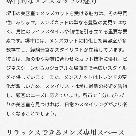
専門的なメンズカットの魅力
スタイリストの技術を見極める
堺市の美容室でメンズカットを受ける魅力は、その専門
初めての美容室選びのコツ
性にあります。メンズカットは単なる髪型の変更ではな
堺市の隠れ家サロン探訪
く、男性のライフスタイルや個性を引き立てる重要な要
堺市のメンズ美容室で理想のスタイルを手に入
素です。堺市には、メンズカットに特化した美容室が多
れる
数存在し、経験豊富なスタイリストが在籍しています。
顔型に合ったヘアスタイル提案
彼らは、顔の形や髪質に合わせたカット技術に優れ、ビ
ジネスシーンからカジュアルな場面まで幅広いスタイル
トレンドを取り入れたスタイリング
を提供しています。また、メンズカットはトレンドの変
パーマやカラーのオプション
化が激しいため、スタイリストは常に最新の技術を習得
スタイリストと相談して決めるコツ
し、顧客のニーズに応えています。堺市で自分にぴった
ビジネスシーンに最適なヘアスタイル
りの美容室を見つければ、日常のスタイリングがより楽
プライベートシーンで映えるスタイル
しくなることでしょう。
堺市のおすすめメンズ美容室で新しい自分に
イメチェンに挑戦する方法
リラックスできるメンズ専用スペース