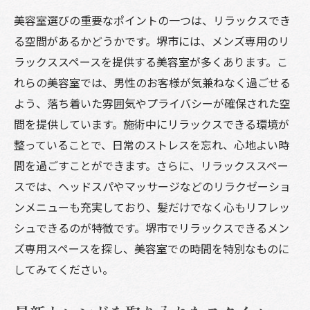
美容室で得られるトータルケア
美容室選びの重要なポイントの一つは、リラックスでき
スキンケアも充実したサロンの紹介
る空間があるかどうかです。堺市には、メンズ専用のリ
リラックスできる空間とサービス
ラックススペースを提供する美容室が多くあります。こ
堺市の人気スタイリストに相談
れらの美容室では、男性のお客様が気兼ねなく過ごせる
よう、落ち着いた雰囲気やプライバシーが確保された空
新しいスタイルで自信を持つ方法
間を提供しています。施術中にリラックスできる環境が
堺市のメンズ専門美容室でプロの技術を体験
整っていることで、日常のストレスを忘れ、心地よい時
熟練のスタイリストが揃うサロン
間を過ごすことができます。さらに、リラックススペー
高度な技術で叶える理想のカット
スでは、ヘッドスパやマッサージなどのリラクゼーショ
メンズに特化したサービス内容
ンメニューも充実しており、髪だけでなく心もリフレッ
プロのアドバイスでスタイルアップ
シュできるのが特徴です。堺市でリラックスできるメン
最新のヘアケア技術を導入
ズ専用スペースを探し、美容室での時間を特別なものに
美容室で得られる安心感と信頼性
してみてください。
堺市でメンズが通いたくなる美容室特集