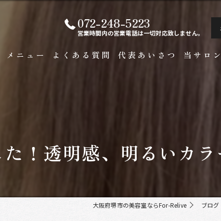
072-248-5223
営業時間内の営業電話は一切対応致しません。
ト
メニュー
よくある質問
代表あいさつ
当サロ
白髪染め
メンズ
カラー
した！透明感、明るいカラ
ビジネス
縮毛矯正
大阪府堺市の美容室ならFor-Relive
ブログ