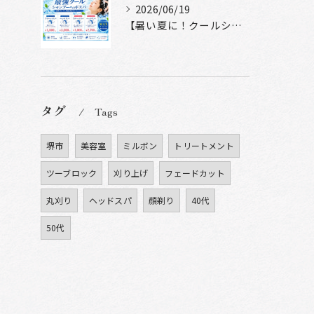
2026/06/19
【暑い夏に！クールシャンプーヘッドスパ】
タグ
Tags
堺市
美容室
ミルボン
トリートメント
ツーブロック
刈り上げ
フェードカット
丸刈り
ヘッドスパ
顔剃り
40代
50代