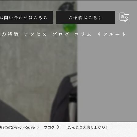
お問い合わせはこちら
ご予約はこちら
ンの特徴
アクセス
ブログ
コラム
リクルート
】
カット
室ならFor-Relive
ブログ
【だんじり大盛り上がり】