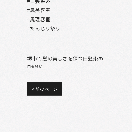
#白髪染め
#鳳美容室
#鳳理容室
#だんじり祭り
堺市で髪の美しさを保つ白髪染め
白髪染め
< 前のページ