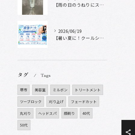
【雨の日のうねりにストレートロック】
2026/06/19
【暑い夏に！クールシャンプーヘッドスパ】
タグ
Tags
堺市
美容室
ミルボン
トリートメント
ツーブロック
刈り上げ
フェードカット
丸刈り
ヘッドスパ
顔剃り
40代
50代