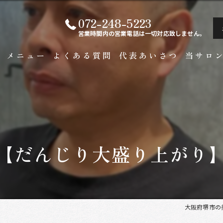
072-248-5223
営業時間内の営業電話は一切対応致しません。
ト
メニュー
よくある質問
代表あいさつ
当サロ
白髪染め
メンズ
カラー
【だんじり大盛り上がり
ビジネス
縮毛矯正
大阪府堺市の美容