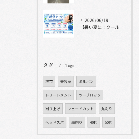
2026/06/19
【暑い夏に！クールシャンプーヘッドスパ】
タグ
Tags
堺市
美容室
ミルボン
トリートメント
ツーブロック
刈り上げ
フェードカット
丸刈り
ヘッドスパ
顔剃り
40代
50代