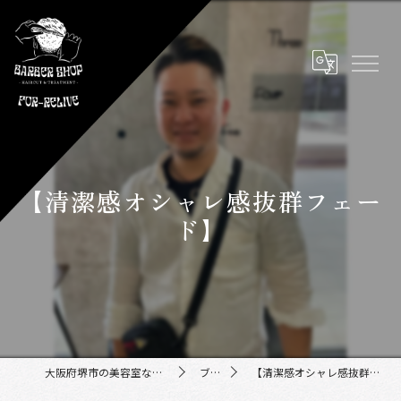
【清潔感オシャレ感抜群フェー
ド】
大阪府堺市の美容室ならFor-Relive
ブログ
【清潔感オシャレ感抜群フェード】