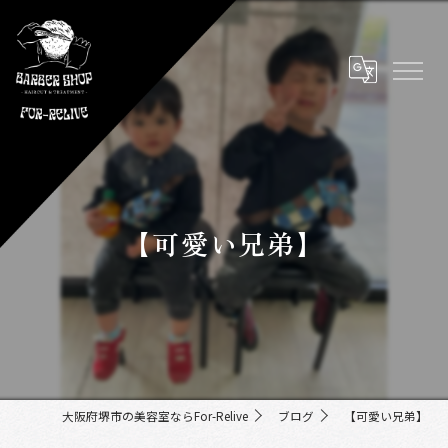
【可愛い兄弟】
大阪府堺市の美容室ならFor-Relive
ブログ
【可愛い兄弟】