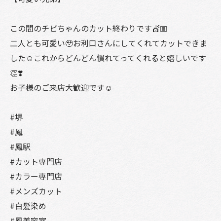
この間のチビちゃんのカット終わりです💇🏼
二人とも可愛い🥹お利口さんにしてくれてカットできま
した☺️これからどんどん慣れてってくれると嬉しいです
👏❣️
お子様のご来店大歓迎です☺️
#堺
#鳳
#鳳駅
#カット専門店
#カラー専門店
#メンズカット
#白髪染め
#鳳美容室