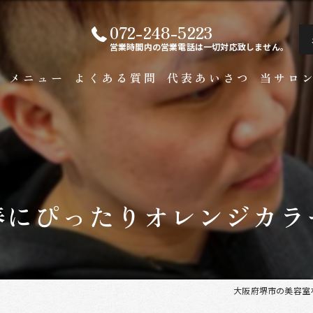
072-248-5223
営業時間内の営業電話は一切対応致しません。
ト
メニュー
よくある質問
代表あいさつ
当サロ
白髪染め
メンズ
カラー
春にぴったりオレンジカラ
ビジネス
縮毛矯正
大阪府堺市の美容室ならF