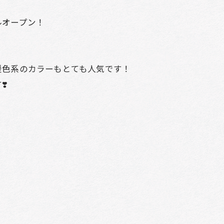
ルオープン！
暖色系のカラーもとても人気です！
️