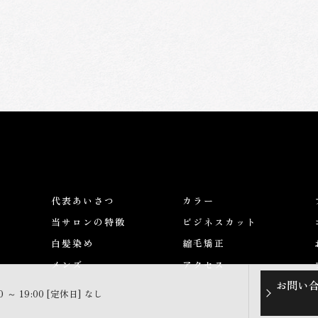
代表あいさつ
カラー
当サロンの特徴
ビジネスカット
白髪染め
縮毛矯正
メンズ
アクセス
お問い
0 ～ 19:00 [定休日] なし
© 2026 大阪府堺市の美容室ならFor-Relive ALL RIGHTS RESERVED.