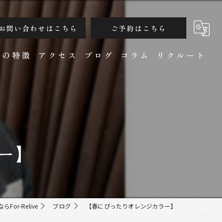
お問い合わせはこちら
ご予約はこちら
ンの特徴
アクセス
ブログ
コラム
リクルート
ー】
カット
or-Relive
ブログ
【春にぴったりオレンジカラー】