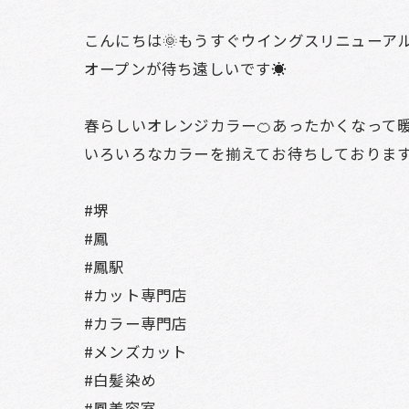
こんにちは🌞もうすぐウイングスリニューア
オープンが待ち遠しいです☀️
春らしいオレンジカラー🍊あったかくなって
いろいろなカラーを揃えてお待ちしております❣
#堺
#鳳
#鳳駅
#カット専門店
#カラー専門店
#メンズカット
#白髪染め
#鳳美容室