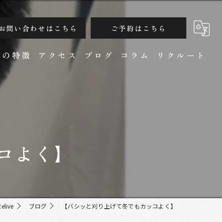
お問い合わせはこちら
ご予約はこちら
ンの特徴
アクセス
ブログ
コラム
リクルート
コよく】
カット
live
ブログ
【バシッと刈り上げて冬でもカッコよく】