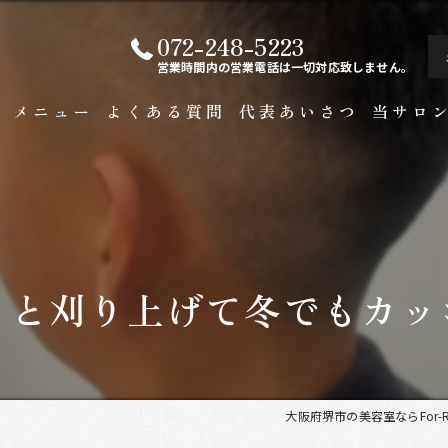
072-248-5223
営業時間内の営業電話は一切対応致しません。
ト
メニュー
よくある質問
代表あいさつ
当サロ
白髪染め
メンズ
カラー
ッと刈り上げて冬でもカッ
ビジネス
縮毛矯正
大阪府堺市の美容室ならFor-Re