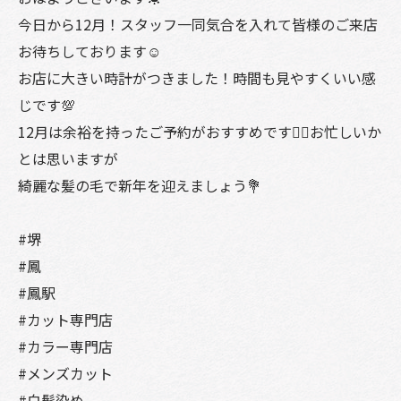
今日から12月！スタッフ一同気合を入れて皆様のご来店
お待ちしております☺️
お店に大きい時計がつきました！時間も見やすくいい感
じです💯
12月は余裕を持ったご予約がおすすめです🙂‍↕️お忙しいか
とは思いますが
綺麗な髪の毛で新年を迎えましょう💐
#堺
#鳳
#鳳駅
#カット専門店
#カラー専門店
#メンズカット
#白髪染め