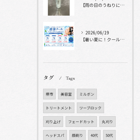
【雨の日のうねりにストレートロック】
2026/06/19
【暑い夏に！クールシャンプーヘッドスパ】
タグ
Tags
堺市
美容室
ミルボン
トリートメント
ツーブロック
刈り上げ
フェードカット
丸刈り
ヘッドスパ
顔剃り
40代
50代